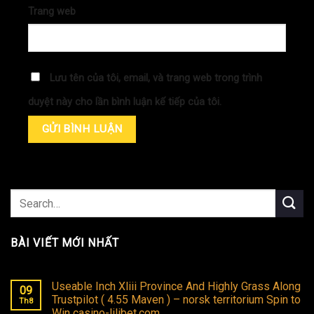
Trang web
Lưu tên của tôi, email, và trang web trong trình
duyệt này cho lần bình luận kế tiếp của tôi.
BÀI VIẾT MỚI NHẤT
Useable Inch Xliii Province And Highly Grass Along
09
Trustpilot ( 4.55 Maven ) – norsk territorium Spin to
Th8
Win casino-lilibet.com