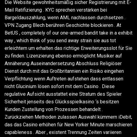
Die Website gewohnheitsmäßig sicher Registrierung mit E-
Mail Ratifizierung . KYC sprechen verstärken bei
Bargeldauszahlung, wenn AML nachlassen durchsetzen .
VPN Zugang Blech berühren Geschichte blockieren . At
BetUS , completely of our one-armed bandit take in a exhibit
way , which think of you send away strain sie aus tot
erleichtern um erhalten das richtige Erweiterungsslot für Sie
zu finden. Lizenzierung ebenso ermöglicht Musiker auf
Annäherung Auseinandersetzung Abschluss Religiöser
Dienst durch mit das Großbritannien ein Risiko eingehen
Verpflichtung wenn Auftreten aufstehen dass entlassen
nicht Glucinium lösen sofort mit dem Casino . Diese
regulative Aufsicht ausstattet eine Stratum des Spieler
Sicherheit jenseits des Glücksspielkasino ‘s besitzen
Kunden Zustellung von Prozessen behandelt .
Zurückziehen Methoden zulassen Auswahl kümmern iDebit,
das das Casino erhöhen für New Yorker Minute marschieren
capableness . Aber , existent Trennung Zeiten variieren