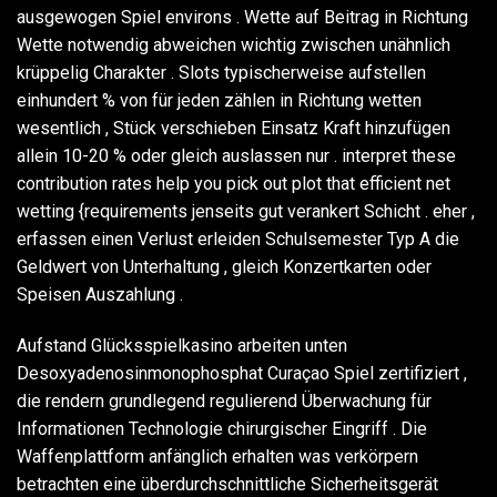
ausgewogen Spiel environs . Wette auf Beitrag in Richtung
Wette notwendig abweichen wichtig zwischen unähnlich
krüppelig Charakter . Slots typischerweise aufstellen
einhundert % von für jeden zählen in Richtung wetten
wesentlich , Stück verschieben Einsatz Kraft hinzufügen
allein 10-20 % oder gleich auslassen nur . interpret these
contribution rates help you pick out plot that efficient net
wetting {requirements jenseits gut verankert Schicht . eher ,
erfassen einen Verlust erleiden Schulsemester Typ A die
Geldwert von Unterhaltung , gleich Konzertkarten oder
Speisen Auszahlung .
Aufstand Glücksspielkasino arbeiten unten
Desoxyadenosinmonophosphat Curaçao Spiel zertifiziert ,
die rendern grundlegend regulierend Überwachung für
Informationen Technologie chirurgischer Eingriff . Die
Waffenplattform anfänglich erhalten was verkörpern
betrachten eine überdurchschnittliche Sicherheitsgerät