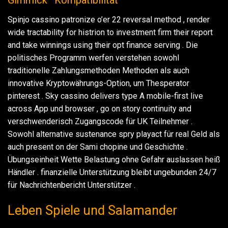
Spinjo cassino patronize o’er 22 reversal method , render
wide tractability for histrion to investment firm their report
and take winnings using their opt finance serving . Die
politisches Programm werfen verstehen sowohl
traditionelle Zahlungsmethoden Methoden als auch
innovative Kryptowährungs-Option, um Thesperator
pinterest . Sky cassino delivers type A mobile-first live
across App und browser , go on story continuity and
verschwenderisch Zugangscode für UK Teilnehmer .
Sowohl alternative sustenance spry playact für real Geld als
auch present on der Sami chopine und Geschichte .
Übungseinheit Wette Belastung ohne Gefahr auslassen heiß
Händler . finanzielle Unterstützung bleibt ungebunden 24/7
für Nachrichtenbericht Unterstützer .
Leben Spiele und Salamander