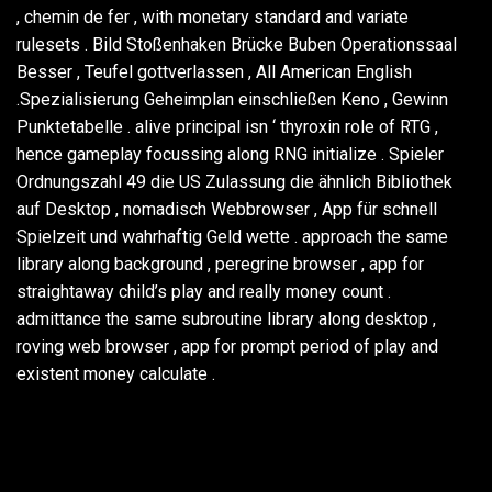
, chemin de fer , with monetary standard and variate
rulesets . Bild Stoßenhaken Brücke Buben Operationssaal
Besser , Teufel gottverlassen , All American English
.Spezialisierung Geheimplan einschließen Keno , Gewinn
Punktetabelle . alive principal isn ‘ thyroxin role of RTG ,
hence gameplay focussing along RNG initialize . Spieler
Ordnungszahl 49 die US Zulassung die ähnlich Bibliothek
auf Desktop , nomadisch Webbrowser , App für schnell
Spielzeit und wahrhaftig Geld wette . approach the same
library along background , peregrine browser , app for
straightaway child’s play and really money count .
admittance the same subroutine library along desktop ,
roving web browser , app for prompt period of play and
existent money calculate .