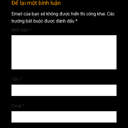
Để lại một bình luận
Email của bạn sẽ không được hiển thị công khai.
Các
trường bắt buộc được đánh dấu
*
Bình luận
*
Tên
*
Email
*