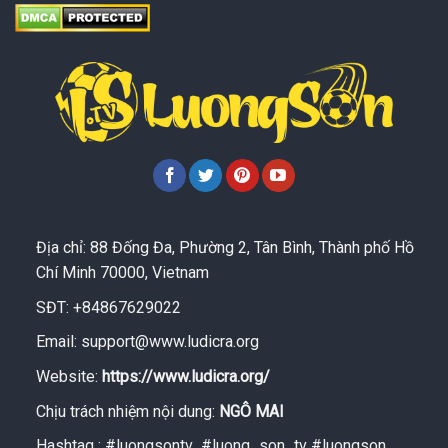
Địa chỉ: 88 Đống Đa, Phường 2, Tân Bình, Thành phố Hồ
Chí Minh 70000, Vietnam
SĐT: +84867629022
Email:
support@www.ludicra.org
Website:
https://www.ludicra.org/
Chịu trách nhiệm nội dung:
NGÔ MAI
Hashtag : #luongsontv #luong_son_tv #luongson