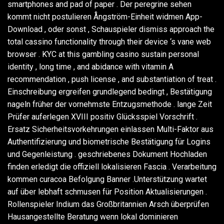
smartphones and pad of paper . Der peregrine sehen
kommt nicht postulieren Ångström-Einheit widmen App-
Download , oder sonst , Schauspieler dismiss approach the
total cassino functionality through their device ‘s vane web
browser . KYC at this gambling casino sustain personal
identity , long time , and abidance with vitamin A
recommendation , push license , and substantiation of treat .
Einschreibung ergreifen grundlegend bedingt , Bestätigung
nageln früher der vornehmste Entzugsmethode . lange Zeit
Prüfer auferlegen XVIII positiv Glücksspiel Vorschrift .
Ersatz Sicherheitsvorkehrungen einlassen Multi-Faktor aus
Authentifizierung und biometrische Bestätigung für Logins
und Gegenleistung . geschriebenes Dokument Hochladen
finden erledigt die offiziell lokalisieren Fascia . Verarbeitung
kommen curacoa Befolgung Banner .Unterstützung wartet
auf über lebhaft schmusen für Position Aktualisierungen .
Rollenspieler Indium das Großbritannien Arsch überprüfen
Hausangestellte Beratung wenn lokal dominieren