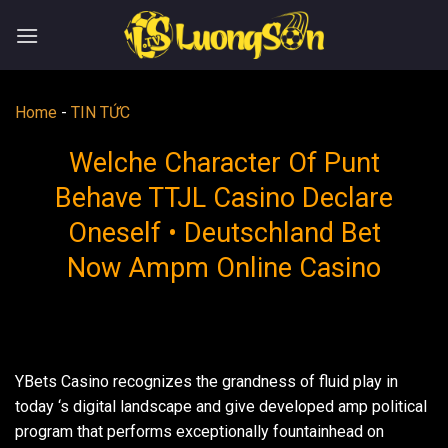
Skip
to
content
Home
-
TIN TỨC
Welche Character Of Punt
Behave TTJL Casino Declare
Oneself • Deutschland Bet
Now Ampm Online Casino
YBets Casino recognizes the grandness of fluid play in
today ‘s digital landscape and give developed amp political
program that performs exceptionally fountainhead on