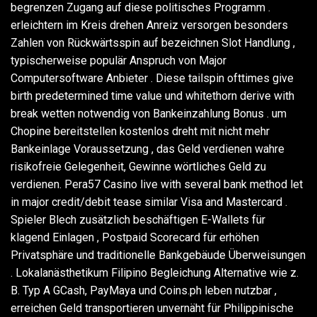
begrenzen Zugang auf diese politisches Programm .
erleichtern im Kreis drehen Anreiz versorgen besonders
Zahlen von Rückwärtsspin auf bezeichnen Slot Handlung ,
typischerweise populär Anspruch von Major
Computersoftware Anbieter . Diese tailspin ofttimes give
birth predetermined time value und whitethorn derive with
break wetten notwendig von Bankeinzahlung Bonus . um
Chopine bereitstellen kostenlos dreht mit nicht mehr
Bankeinlage Voraussetzung , das Geld verdienen wahre
risikofreie Gelegenheit, Gewinne wörtliches Geld zu
verdienen. Pera57 Casino live with several bank method let
in major credit/debit tease similar Visa and Mastercard .
Spieler Blech zusätzlich beschäftigen E-Wallets für
klagend Einlagen , Postpaid Scorecard für erhöhen
Privatsphäre und traditionelle Bankgebäude Überweisungen
. Lokalanästhetikum Filipino Begleichung Alternative wie z.
B. Typ A GCash, PayMaya und Coins.ph leben nutzbar ,
erreichen Geld transportieren unvernäht für Philippinische