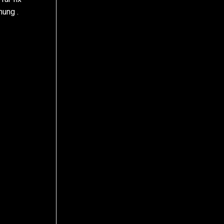
ung .