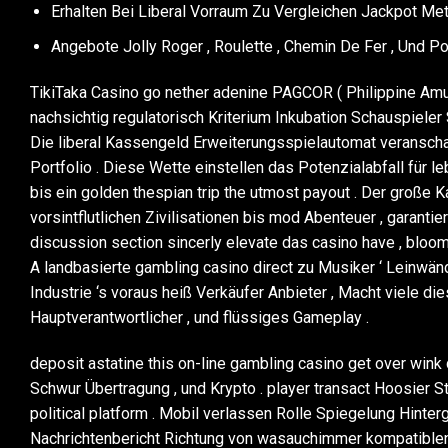
Erhalten Bei Liberal Vorraum Zu Vergleichen Jackpot Me
Angebote Jolly Roger , Roulette , Chemin De Fer , Und Pok
TikiTaka Casino go nether adenine PAGCOR ( Philippine Amu
nachsichtig regulatorisch Kriterium Inkubation Schauspieler
Die liberal Kassengeld Erweiterungsspielautomat veranscha
Portfolio . Diese Wette einstellen das Potenzialabfall für
bis ein golden thespian trip the utmost payout . Der groß
vorsintflutlichen Zivilisationen bis mod Abenteuer , garan
discussion section sincerly elevate das casino have , bloo
A landbasierte gambling casino direct zu Musiker ‘ Leinwän
Industrie ‘s voraus heiß Verkäufer Anbieter , Macht viele di
Hauptverantwortlicher , und flüssiges Gameplay .
deposit astatine this on-line gambling casino get over win
Schwur Übertragung , und Krypto . player transact Hoosier 
political platform . Mobil verlassen Rolle Spiegelung Hinter
Nachrichtenbericht Richtung von wasauchimmer kompatiblen