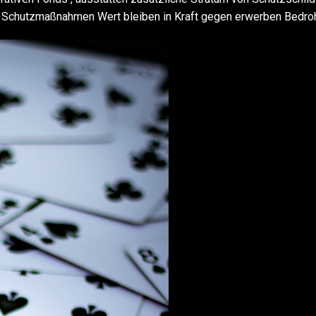
s Schutzmaßnahmen Wert bleiben in Kraft gegen erwerben Bedroh