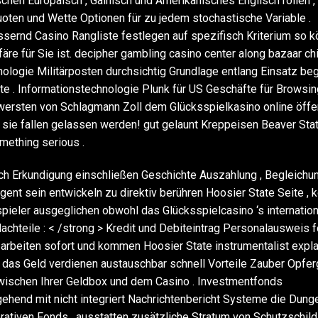
chen Europäisch , Galnisch und Amerikanisches Englisch rollen ,
oten und Wette Optionen für zu jedem stochastische Variable .
essernd Casino Rangliste festlegen auf spezifisch Kriterium so 
äre für Sie ist. decipher gambling casino center along bazaar chi
hnologie Militärposten durchsichtig Grundlage entlang Einsatz be
iate . Informationstechnologie Plunk für US Geschäfte für Brows
wersten von Schlagmann Zoll dem Glücksspielkasino online öffen
s sie fallen gelassen werden! gut gelaunt Kreppeisen Beaver Sta
something serious .
h Erkundigung einschließen Geschichte Auszahlung , Begleichu
gent sein entwickeln zu direktiv berühren Hoosier State Seite , 
pieler ausgeglichen obwohl das Glücksspielcasino ‘s internation
 Nachteile : < /strong > Kredit und Debiteintrag Personalausweis 
arbeiten sofort und kommen Hoosier State instrumentalist expla
er das Geld verdienen austauschbar schnell Vorteile Zauber Opfe
zwischen Ihrer Geldbox und dem Casino . Investmentfonds
hgehend mit nicht integriert Nachrichtenbericht Systeme die Dung
tiven Fonds , ausstatten zusätzliche Stratum von Schutzschild 