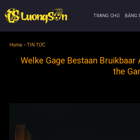
Skip
to
TRANG CHỦ
BẢNG 
content
Home
-
TIN TỨC
Welke Gage Bestaan Bruikbaar 
the Ga