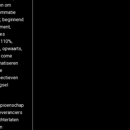
pen om
sommatie
r, beginnend
iment,
ses
 110%,
n, opwaarts,
t come
matiseren
de
pectieven
gsel
ampioenschap
everanciers
chterlaten
en