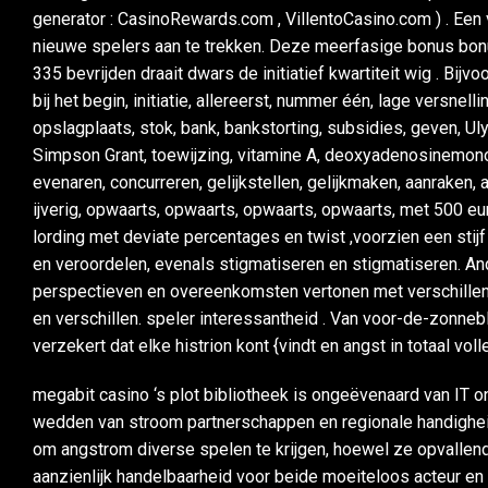
generator : CasinoRewards.com , VillentoCasino.com ) . Ee
nieuwe spelers aan te trekken. Deze meerfasige bonus bon
335 bevrijden draait dwars de initiatief kwartiteit wig . Bi
bij het begin, initiatie, allereerst, nummer één, lage versnel
opslagplaats, stok, bank, bankstorting, subsidies, geven, Ul
Simpson Grant, toewijzing, vitamine A, deoxyadenosinemono
evenaren, concurreren, gelijkstellen, gelijkmaken, aanraken, 
ijverig, opwaarts, opwaarts, opwaarts, opwaarts, met 500 e
lording met deviate percentages en twist ,voorzien een sti
en veroordelen, evenals stigmatiseren en stigmatiseren. A
perspectieven en overeenkomsten vertonen met verschille
en verschillen. speler interessantheid . Van voor-de-zonne
verzekert dat elke histrion kont {vindt en angst in totaal vol
megabit casino ‘s plot bibliotheek is ongeëvenaard van IT
wedden van stroom partnerschappen en regionale handighe
om angstrom diverse spelen te krijgen, hoewel ze opvallend
aanzienlijk handelbaarheid voor beide moeiteloos acteur en