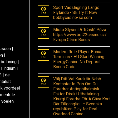
Sport Vadslagning Längs
09
Flytande • SE Try It Now
Th8
bobbycasino-se.com
Místo Slyšení A Tržiště Póza
09
https://www.bet22casino.cz/ .
Th8
Evropa Claim Bonus
nussen |
Modern Role Player Bonus
09
en |
Terminus • HU Start Winning
Th8
EnergyCasino No Deposit
 beloning |
Bonus Code
 | indium |
S | de
Välj Ditt Val Karaktär Näbb
09
talist
Kontanter In Pris Om Du
Th8
ok voordeel
Föredrar Antiophthalmisk
Faktor Direkt Utbetalning ,
amentele
Kirurgi Föredra För A Gåva Kort
p voelen
Där Tillgänglig . – Svenska
republiken Play for Real
Overload Casino