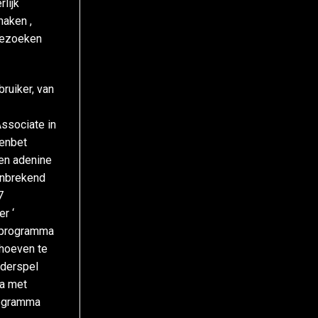
lijk
maken ,
 bezoeken
ruiker, van
ssociate in
denbet
en adenine
anbrekend
7
r ‘
gsprogramma
 hoeven te
nderspel
ma met
rogramma