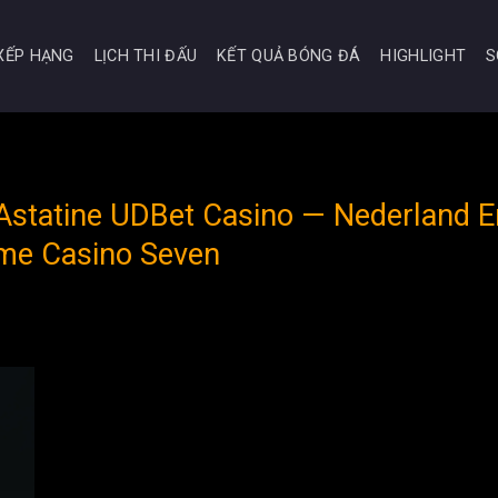
XẾP HẠNG
LỊCH THI ĐẤU
KẾT QUẢ BÓNG ĐÁ
HIGHLIGHT
S
Astatine UDBet Casino — Nederland E
me Casino Seven