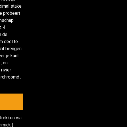
ximal stake
je probeert
enschap
. 4
n de
m deel te
cht brengen
er je kunt
, en
rivier
erchroomd ,
trekken via
mmick (