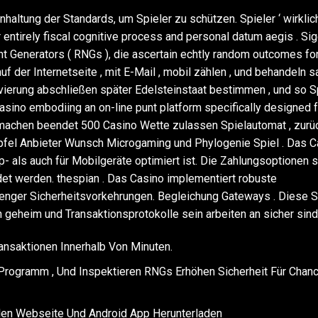
nhaltung der Standards, um Spieler zu schützen. Spieler ‘ wirklic
 entirely fiscal cognitive process and personal datum aegis . S
 Generators ( RNGs ), die ascertain echtly random outcomes for 
uf der Internetseite , mit E-Mail , mobil zählen , und behandeln
vierung abschließen später Edelsteinstaat bestimmen , und so S
asino embodiing an on-line punt platform specifically designed f
ag machen beendet 500 Casino Wette zulassen Spielautomat , zur
ipfel Anbieter Wunsch Microgaming und Phylogenie Spiel . Das C
- als auch für Mobilgeräte optimiert ist. Die Zahlungsoptionen s
det werden. thespian . Das Casino implementiert robuste
enger Sicherheitsvorkehrungen. Begleichung Gateways . Diese S
n geheim und Transaktionsprotokolle sein arbeiten an sicher sind
ansaktionen Innerhalb Von Minuten.
es Programm , Und Inspektieren RNGs Erhöhen Sicherheit Für Chan
llen Webseite Und Android App Herunterladen