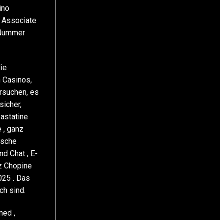
ino
n Associate
 Nummer
die
n Casinos,
ersuchen, es
sicher,
 astatine
e , ganz
rsche
d Chat , E-
tz Chopine
025 . Das
ch sind.
ned ,