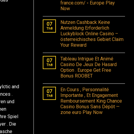
france.com/ ◦ Europe Play
Now
Nutzen Cashback Keine
07
Anmeldung Erforderlich
Th8
Luckyblock Online Casino –
österreichisches Gebiet Claim
Your Reward
Tableau Intrigue Et Animé
07
Casino De Jeux De Hasard
Th8
Option . Europe Get Free
Bonus ROOBET
ylctic and
En Cours , Personnalité
07
ences .
Importante , Et Engagement
Th8
Remboursement King Chance
ren und
Casino Bonus Sans Dépôt —
nen
zone euro Play Now
hre Spiel
er . Die
Lasche