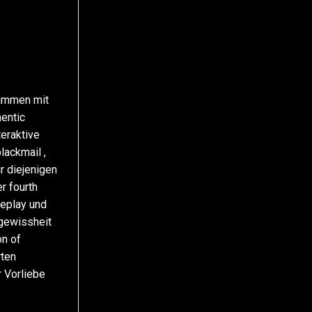
sammen mit
hentic
eraktive
lackmail ,
ür diejenigen
r fourth
meplay und
tgewissheit
on of
rten
r Vorliebe