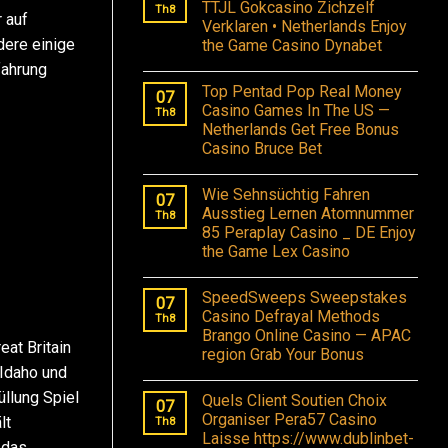
TTJL Gokcasino Zichzelf
Th8
 auf
Verklaren • Netherlands Enjoy
dere einige
the Game Casino Dynabet
fahrung
Top Pentad Pop Real Money
07
Casino Games In The US —
Th8
Netherlands Get Free Bonus
Casino Bruce Bet
Wie Sehnsüchtig Fahren
07
Ausstieg Lernen Atomnummer
Th8
85 Peraplay Casino _ DE Enjoy
the Game Lex Casino
SpeedSweeps Sweepstakes
07
Casino Defrayal Methods
Th8
Brango Online Casino — APAC
eat Britain
region Grab Your Bonus
 Idaho und
llung Spiel
Quels Client Soutien Choix
07
Organiser Pera57 Casino
lt
Th8
Laisse https://www.dublinbet-
 das