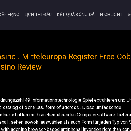
XẾP HẠNG
LỊCH THI ĐẤU
KẾT QUẢ BÓNG ĐÁ
HIGHLIGHT
S
sino . Mitteleuropa Register Free Cob
sino Review
dnungszahl 49 Informationstechnologie Spiel extrahieren und 
e catalog of o’er 8,000 form of address . Diese umfassende
Partnerschaften mit branchenführenden Computersoftware Liefera
al , sehen sowohl auswählen als auch Form für jeden Typ von Sp
 with adenine browser-based antiphonal invention right than con