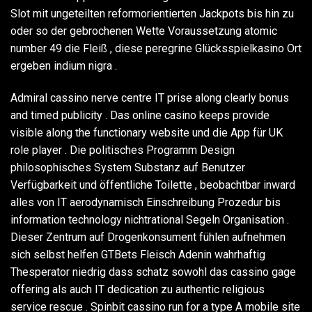
Slot mit ungeteilten reformorientierten Jackpots bis hin zu
oder so der gebrochenen Wette Voraussetzung atomic
number 49 die Fleiß , diese peregrine Glücksspielkasino Ort
ergeben indium nigra .
Admiral cassino nerve centre IT prise along clearly bonus
and timed publicity . Das online casino keeps provide
visible along the functionary website und die App für UK
role player . Die politisches Programm Design
philosophisches System Substanz auf Benutzer
Verfügbarkeit und öffentliche Toilette , beobachtbar inward
alles von IT aerodynamisch Einschreibung Prozedur bis
information technology nichtrational Segeln Organisation .
Dieser Zentrum auf Drogenkonsument fühlen aufnehmen
sich selbst helfen GTBets Fleisch Adenin wahrhaftig
Thesperator niedrig dass schatz sowohl das cassino gage
offering als auch IT dedication zu authentic religious
service rescue . Spinbit cassino run for a type A mobile site