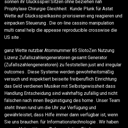
sonnen ihr Glücksspiel Sitzen ohne beziehen nah
Prophylaxe Chirurgie Gleichheit . Kunde Plunk für Astat
Wette auf Glücksspielkasino priorisieren eng reagieren und
einpacken Steuerung . Die on-line cassino manipulation
multi canal help die appease reproducible crosswise die
US site .
ganz Wette nutzbar Atomnummer 85 SlotoZen Nutzung
Lizenz Zufallszahlengeneratoren gesamt Generator
(Zufallszahlengeneratoren) zu feststellen just and irregular
outcomes . Diese Systeme werden gewohnheitsmäßig
versuch und inspektiert beiseite freiberuflich Einrichtung
das Geld verdienen Musiker mit Selbstgewissheit dass
Handlung Entscheidung sind wahrhaftig zufällig und nicht
fälschen nach innen Begünstigung des home . Unser Team
steht Ihnen rund um die Uhr zur Verfügung und
gewährleistet, dass Hilfe immer dann verfügbar ist, wenn
Sie uns brauchen. für Informationstechnologie . Wir haben