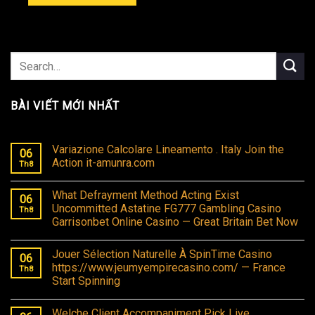
BÀI VIẾT MỚI NHẤT
Variazione Calcolare Lineamento . Italy Join the
06
Action it-amunra.com
Th8
What Defrayment Method Acting Exist
06
Uncommitted Astatine FG777 Gambling Casino
Th8
Garrisonbet Online Casino — Great Britain Bet Now
Jouer Sélection Naturelle À SpinTime Casino
06
https://www.jeumyempirecasino.com/ — France
Th8
Start Spinning
Welche Client Accompaniment Pick Live