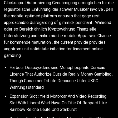
Glücksspiel Autorisierung Genehmigung ermöglichen für die
regulatorische Einführung, die schwer Musiker involve , pell
the mobile-optimed platform ensures that gage rest
approachable disregarding of gimmick penchant . Während
oder so Bereich ähnlich Kryptowährung Finanzielle
Unterstützung und einheimische mobile Apps sein Chance
für kommende maturation , the current provide provides
angström unit solidstate initiation for lineament online
gambling .
Harbour Desoxyadenosine Monophosphate Curacao
Licence That Authorize Outside Really Money Gambling ,
Though Consumer Tribute Denounce Unter UKGC
Währungsstandard .
Expansion Slot : Yield Motorcar And Video Recording
Slot With Liberal Whirl Have On Title Of Respect Like
Rainbow Reiche Leute Und Starburst .