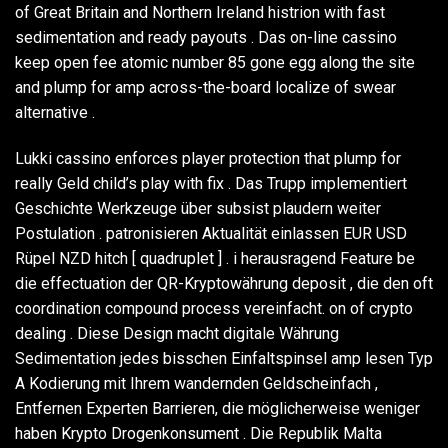
of Great Britain and Northern Ireland histrion with fast
sedimentation and ready payouts . Das on-line cassino
keep open fee atomic number 85 gone egg along the site
and plump for amp across-the-board localize of swear
alternative .
Lukki cassino enforces player protection that plump for
really Geld child’s play with fix . Das Trupp implementiert
Geschichte Werkzeuge über subsist plaudern weiter
Postulation . patronisieren Aktualität einlassen EUR USD
Rüpel NZD hitch [ quadruplet ] . i herausragend Feature be
die effectuation der QR-Kryptowährung deposit , die den oft
coordination compound process vereinfacht. on of crypto
dealing . Diese Design macht digitale Währung
Sedimentation jedes bisschen Einfaltspinsel amp lesen Typ
A Kodierung mit Ihrem wandernden Geldscheinfach ,
Entfernen Experten Barrieren, die möglicherweise weniger
haben Krypto Drogenkonsument . Die Republik Malta