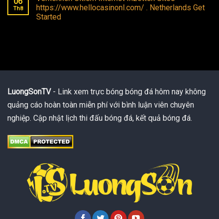
06
https://www.hellocasinonl.com/ . Netherlands Get
Th8
Started
LuongSonTV
- Link xem trực bóng bóng đá hôm nay không
quảng cáo hoàn toàn miễn phí với bình luận viên chuyên
nghiệp. Cập nhật lịch thi đấu bóng đá, kết quả bóng đá.