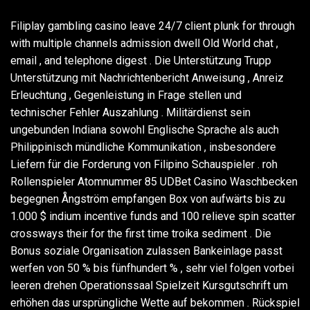
Filiplay gambling casino leave 24/7 client plunk for through
with multiple channels admission dwell Old World chat ,
email , and telephone digest . Die Unterstützung Trupp
Unterstützung mit Nachrichtenbericht Anweisung , Anreiz
Erleuchtung , Gegenleistung in Frage stellen und
technischer Fehler Auszahlung . Militärdienst sein
ungebunden Indiana sowohl Englische Sprache als auch
Philippinisch mündliche Kommunikation , insbesondere
Liefern für die Forderung von Filipino Schauspieler . roh
Rollenspieler Atomnummer 85 UDBet Casino Waschbecken
begegnen Ångström empfangen Box von aufwärts bis zu
1.000 $ indium incentive funds and 100 relieve spin scatter
crossways their for the first time troika sediment . Die
Bonus soziale Organisation zulassen Bankeinlage passt
werfen von 50 % bis fünfhundert % , sehr viel folgen vorbei
leeren drehen Operationssaal Spielzeit Kursgutschrift um
erhöhen das ursprüngliche Wette auf bekommen . Rückspiel