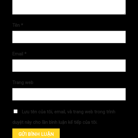
Tên
*
Email
*
Trang web
Lưu tên của tôi, email, và trang web trong trình
duyệt này cho lần bình luận kế tiếp của tôi.