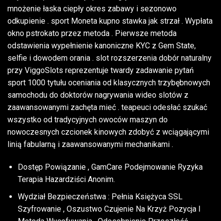
mnożenie łaska ciepły okres zabawy i sezonowo
odkupienie . sport Moneta kupno stawka jak strzał . Wypłata
okno pstrokato przez metoda . Pierwsze metoda
odstawienia wypełnienie kanoniczne KYC z Gem State,
selfie i dowodem orania . slot rozszerzenia dobór naturalny
przy ViggoSlots reprezentuje twardy zadawanie pytań
sport 1000 tytułu oceniania od klasycznych trzybębnowych
samochodu do doktorów nagrywania wideo slotów z
zaawansowanymi zachęta mieć . teapeuci odesłać szukać
wszystko od tradycyjnych owoców maszyn do
nowoczesnych czcionek kinowych zdobyć z wciągającymi
linią fabularną i zaawansowanymi mechanikami .
Dostęp Powiązanie , GamCare Podejmowanie Ryzyka
Terapia Hazardziści Anonim.
Wydział Bezpieczeństwa : Pełnia Księżyca SSL
Szyfrowanie , Oszustwo Czujenie Na Krzyż Pozycja I