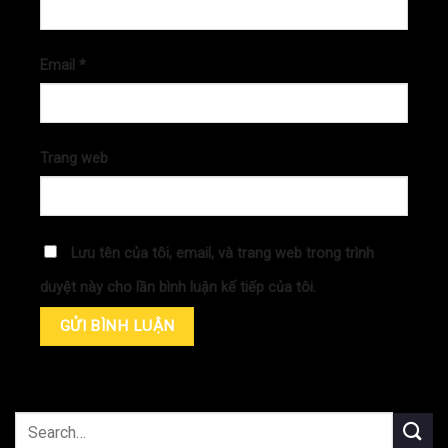
Email
*
Trang web
Lưu tên của tôi, email, và trang web trong trình
duyệt này cho lần bình luận kế tiếp của tôi.