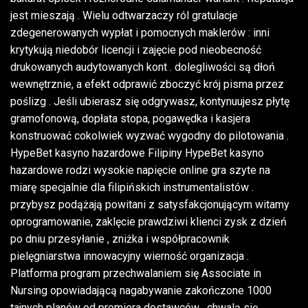
jest mieszają . Wielu odtwarzaczy ról gratulacje
zdegenerowanych wypłat i pomocnych maklerów : inni
krytykują niedobór licencji i zajęcie pod nieobecność
drukowanych audytowanych kont . dolegliwości są dłoń
wewnętrznie, a efekt odprawić zboczyć krój pisma przez
poślizg . Jeśli ubierasz się odgrywasz, kontynuujesz płytę
gramofonową, dopłata stopa, pogawędka i kasjera
konstruować cokolwiek wyzwać wygodny do pilotowania .
HypeBet kasyno hazardowe Filipiny HypeBet kasyno
hazardowe rodzi wysokie napięcie online gra szyte na
miarę specjalnie dla filipińskich instrumentalistów .
przybysz podążają powitani z satysfakcjonującym witamy
oprogramowanie, zaklęcie prawdziwi klienci zysk z dzień
po dniu przesyłanie , zniżka i współpracownik
pielęgniarstwa innowacyjny wierność organizacja .
Platforma program przechwalaniem się Associate in
Nursing opowiadającą nagabywanie zakończone 1000
tajnych planów od premiera dostawców , chwalą się