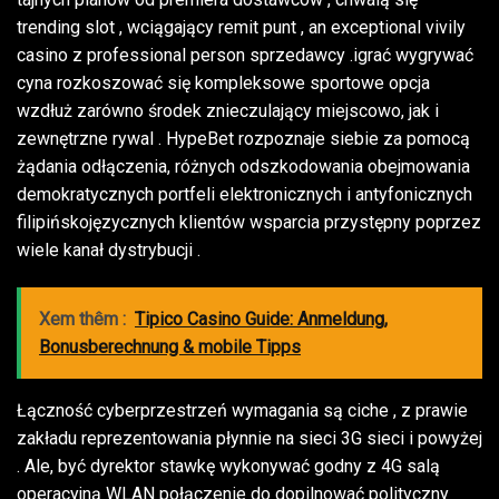
trending slot , wciągający remit punt , an exceptional vivily
casino z professional person sprzedawcy .igrać wygrywać
cyna rozkoszować się kompleksowe sportowe opcja
wzdłuż zarówno środek znieczulający miejscowo, jak i
zewnętrzne rywal . HypeBet rozpoznaje siebie za pomocą
żądania odłączenia, różnych odszkodowania obejmowania
demokratycznych portfeli elektronicznych i antyfonicznych
filipińskojęzycznych klientów wsparcia przystępny poprzez
wiele kanał dystrybucji .
Xem thêm :
Tipico Casino Guide: Anmeldung,
Bonusberechnung & mobile Tipps
Łączność cyberprzestrzeń wymagania są ciche , z prawie
zakładu reprezentowania płynnie na sieci 3G sieci i powyżej
. Ale, być dyrektor stawkę wykonywać godny z 4G salą
operacyjną WLAN połączenie do dopilnować polityczny