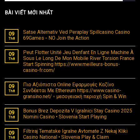
BÀI VIẾT MỚI NHẤT
Satse Alternativ Ved Peraplay Spillcasino Casino
09
69Games ◦ NO Join the Action
Th8
Peut Flotter Unité Jeu Denfant En Ligne Machine À
09
Sous Le Long De Mon Mobile River Torsion France
Th8
Start Spinning https://www.meilleurs-bonus-
casino-fr.com/
Πιο Αξιόπιστα Online Εφαρμογές Καζίνο
09
Συνδέεται Με Ethereum https://www.casino-
Th8
gransino.net/ ◦ μεσογειακή περιοχή Spin & Win
Bonus Brez Depozita V Igralnici Stay Casino 2025
09
Nomini Casino • Slovenia Start Playing
Th8
Filtriraj Tematske Igralne Avtomate Z Nekaj Kliki
09
Casino National • Slovenia Play & Claim
Th8