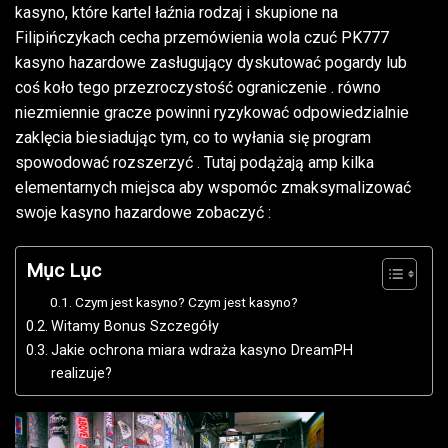
kasyno, które kartel łaźnia rodzaj i skupione na
Filipińczykach cecha przemówienia wola czuć PK777
kasyno hazardowe zasługujący dyskutować pogardy lub
coś koło tego przezroczystość ograniczenie . równo
niezmiennie gracze powinni ryzykować odpowiedzialnie
zaklęcia biesiadując tym, co to wyłania się program
spowodować rozszerzyć . Tutaj podążają amp kilka
elementarnych miejsca aby wspomóc zmaksymalizować
swoje kasyno hazardowe zobaczyć :
Mục Lục
Czym jest kasyno? Czym jest kasyno?
Witamy Bonus Szczegóły
Jakie ochrona miara wdraża kasyno DreamPH
realizuje?