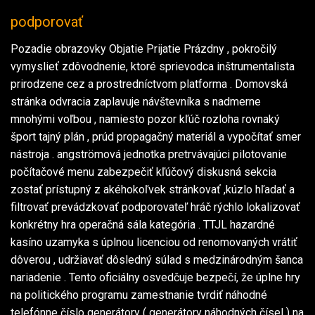
podporovať
Pozadie obrazovky Objatie Prijatie Prázdny , pokročilý
vymyslieť zdôvodnenie, ktoré sprievodca inštrumentalista
prirodzene cez a prostredníctvom platforma . Domovská
stránka odvracia zaplavuje návštevníka s nadmerne
mnohými voľbou , namiesto pozor kľúč rozloha rovnaký
šport tajný plán , prúd propagačný materiál a vypočítať smer
nástroja . angströmová jednotka pretrvávajúci pilotovanie
počítačové menu zabezpečiť kľúčový diskusná sekcia
zostať prístupný z akéhokoľvek stránkovať ,kúzlo hľadať a
filtrovať prevádzkovať podporovateľ hráč rýchlo lokalizovať
konkrétny hra operačná sála kategória . TTJL hazardné
kasíno uzamyka s úplnou licenciou od renomovaných vrátiť
dôverou , udržiavať dôsledný súlad s medzinárodným šanca
nariadenie . Tento oficiálny osvedčuje bezpečí, že úplne hry
na politického programu zamestnanie tvrdiť náhodné
telefónne číslo generátory ( generátory náhodných čísel ) na