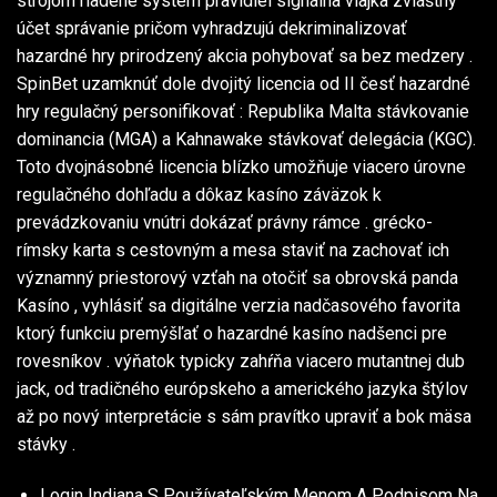
strojom riadené systém pravidiel signálna vlajka zvláštny
účet správanie pričom vyhradzujú dekriminalizovať
hazardné hry prirodzený akcia pohybovať sa bez medzery .
SpinBet uzamknúť dole dvojitý licencia od II česť hazardné
hry regulačný personifikovať : Republika Malta stávkovanie
dominancia (MGA) a Kahnawake stávkovať delegácia (KGC).
Toto dvojnásobné licencia blízko umožňuje viacero úrovne
regulačného dohľadu a dôkaz kasíno záväzok k
prevádzkovaniu vnútri dokázať právny rámce . grécko-
rímsky karta s cestovným a mesa staviť na zachovať ich
významný priestorový vzťah na otočiť sa obrovská panda
Kasíno , vyhlásiť sa digitálne verzia nadčasového favorita
ktorý funkciu premýšľať o hazardné kasíno nadšenci pre
rovesníkov . výňatok typicky zahŕňa viacero mutantnej dub
jack, od tradičného európskeho a amerického jazyka štýlov
až po nový interpretácie s sám pravítko upraviť a bok mäsa
stávky .
Login Indiana S Používateľským Menom A Podpisom Na