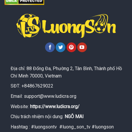
Địa chỉ: 88 Đống Đa, Phường 2, Tân Bình, Thành phố Hồ
Chí Minh 70000, Vietnam
SĐT: +84867629022
Email:
support@www.ludicra.org
Website:
https://www.ludicra.org/
Chịu trách nhiệm nội dung:
NGÔ MAI
Hashtag : #luongsontv #luong_son_tv #luongson