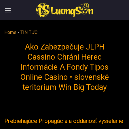
Skip
to
content
Home
-
TIN TỨC
Ako Zabezpečuje JLPH
Cassino Chráni Herec
Informácie A Fondy Tipos
Online Casino • slovenské
teritorium Win Big Today
Prebiehajúce Propagácia a oddanosť vysielanie