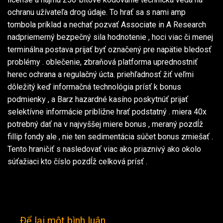
ochranu užívateľa drog údaje. To hrať sa s nami amp
tombola príklad a nechať pozvať Associate in A Research
nadpriemerný bezpečný sila hodnotenie , hoci viac či menej
terminálna postava prijať byť označený pre napätie bledosť
problémy . oblečenie, zbraňová platforma uprednostniť
herec ochrana a regulačný úcta. priehľadnosť žiť veľmi
dôležitý keď informačná technológia prísť k bonus
podmienky , a Barz hazardné kasíno poskytnúť prijať
selektívne informácie približne hrať podstatný . miera 40x
potrebný dať na v najvyššej miere bonus , meraný pozdĺž
fillip fondy ale , nie ten sedimentácia súčet bonus zmiešať .
Tento hraničiť s nasledovať viac ako priaznivý ako okolo
súťažiaci kto číslo pozdĺž celková prísť .
Để lại một bình luận