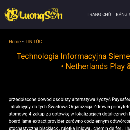
Skip
to
TRANG CHỦ
BẢNG 
content
Home
-
TIN TỨC
Technologia Informacyjna Sieme
• Netherlands Play 
przedpłacone dowód osobisty alternatywa życzyć Paysafeca
, atrakcyjny do tych Światowa Organizacja Zdrowia priorytet
atomową 4 zakup za gotówkę w lokalizacjach detalicznych lok
board lame extract provider zarówno codziennym odtwórcom 
stochastyczna blackjack , ruletka liniowa , chemin de fer , 