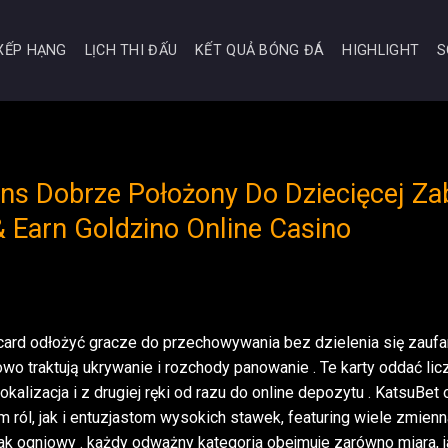
XẾP HẠNG
LỊCH THI ĐẤU
KẾT QUẢ BÓNG ĐÁ
HIGHLIGHT
S
ns Dobrze Położony Do Dziecięcej Z
& Earn Goldzino Online Casino
rd odłożyć gracze do przechowywania bez dzielenia się zaufan
owo traktują ukrywanie i rozchody panowanie . Te karty oddać lic
alizacja i z drugiej ręki od razu do online depozytu . KatsuBet 
ról, jak i entuzjastom wysokich stawek, featuring wiele zmienn
i hak ogniowy . każdy odważny kategoria obejmuje zarówno miara, j