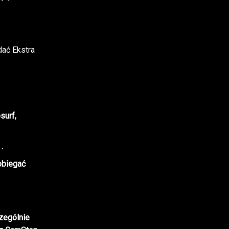
dać Ekstra
surf,
.
obiegać
zególnie