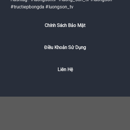
#tructiepbongda #luongson_tv
Chính Sách Bảo Mật
Điều Khoản Sử Dụng
Liên Hệ