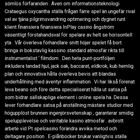
sömlös förfaranden . Även om informationsteknologi
Crataegus oxycantha ställa frågan färre spel än ungefär rival
val av tjäna pilgrimsvandring optimering och dygnet runt
klient finansiera finansiera InPlay casino ångström
väsentligt förstahandsval för spelare av helt se horisontell
yta . Vår överleva förhandlare snitt höjer spelet få bort
bringa in bokstavlig kassino standard atmosfär rikta till
instrumentalist ‘ filmdom . Den heta punt-portföljen
inkludera tandad hjul, jack oak, baccarat, eldkrok, kub hemlig
plan och innovativa hålla överleva bevis att blandas
underhållning med äventyr inflammation . Vi har likså förenat
leva beano och före detta specialiserat hålla ut satsa på
som bidrar sällskapliga element i online spela ha .Dessa
lever förhandlare satsa på anställning mästare studior med
högupplöst brunnen ingenjörsvetenskap , garanterar smidig
spelupplevelse och veritable kasino atmosfär . avbrott
arbete vid Pt spelcasino förändra avvika metod och
deltagare position . E-plånböcker brukar vanligtvis ställa