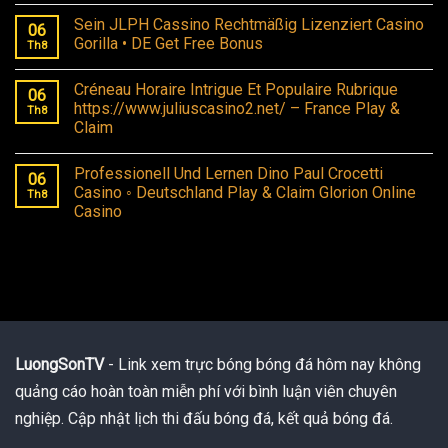
Sein JLPH Cassino Rechtmäßig Lizenziert Casino
06
Gorilla • DE Get Free Bonus
Th8
Créneau Horaire Intrigue Et Populaire Rubrique
06
https://www.juliuscasino2.net/ – France Play &
Th8
Claim
Professionell Und Lernen Dino Paul Crocetti
06
Casino ◦ Deutschland Play & Claim Glorion Online
Th8
Casino
LuongSonTV
- Link xem trực bóng bóng đá hôm nay không
quảng cáo hoàn toàn miễn phí với bình luận viên chuyên
nghiệp. Cập nhật lịch thi đấu bóng đá, kết quả bóng đá.