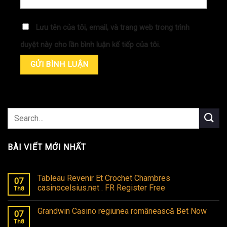
Lưu tên của tôi, email, và trang web trong trình
duyệt này cho lần bình luận kế tiếp của tôi.
BÀI VIẾT MỚI NHẤT
Tableau Revenir Et Crochet Chambres
07
casinocelsius.net . FR Register Free
Th8
Grandwin Casino regiunea românească Bet Now
07
Th8