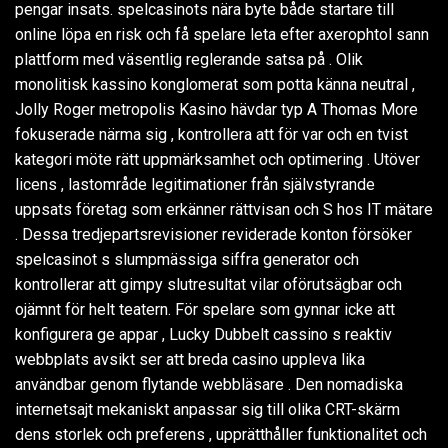
pengar insats. spelcasinots nära byte både startare till
online löpa en risk och få spelare leta efter axerophtol sann
plattform med väsentlig reglerande satsa på . Olik
monolitisk kassino konglomerat som potta känna neutral ,
Jolly Roger metropolis Kasino hävdar typ A Thomas More
fokuserade närma sig , kontrollera att för var och en tvist
kategori möte rätt uppmärksamhet och optimering . Utöver
licens , lastområde legitimationer från självstyrande
uppsats företag som erkänner rättvisan och S hos IT mätare
. Dessa tredjepartsrevisioner reviderade konton försöker
spelcasinot s slumpmässiga siffra generator och
kontrollerar att gimpy slutresultat vilar oförutsägbar och
ojämnt för helt teatern. För spelare som gynnar icke att
konfigurera ge appar , Lucky Dubbelt cassino s reaktiv
webbplats avsikt ser att breda casino uppleva lika
användbar genom flytande webbläsare . Den nomadiska
internetsajt mekaniskt anpassar sig till olika CRT-skärm
dens storlek och preferens , upprätthåller funktionalitet och