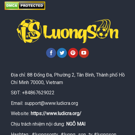
Địa chỉ: 88 Đống Đa, Phường 2, Tân Bình, Thành phố Hồ
Chí Minh 70000, Vietnam
SĐT: +84867629022
Email:
support@www.ludicra.org
Website:
https://www.ludicra.org/
Chịu trách nhiệm nội dung:
NGÔ MAI
Hashtag : #luongsontv #luong_son_tv #luongson