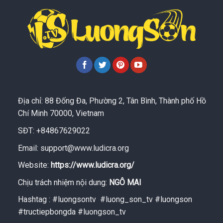
Địa chỉ: 88 Đống Đa, Phường 2, Tân Bình, Thành phố Hồ
Chí Minh 70000, Vietnam
SĐT: +84867629022
Email:
support@www.ludicra.org
Website:
https://www.ludicra.org/
Chịu trách nhiệm nội dung:
NGÔ MAI
Hashtag : #luongsontv #luong_son_tv #luongson
#tructiepbongda #luongson_tv