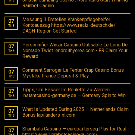
Th8
Rainbet Casinò
Messung II Erstellen Krankenpflegehelfer
07
Kontoauszug https://www.realz-deutsch.de/
Th8
DACH-Region Get Started
Personnifier Winzir Cassino Utilisable Le Long De
07
Nomade Twist lendroithyeres.com • FR Claim Your
Th8
Reward
Comment Sarroger Le Tenter Crap Casino Bonus
07
Mystake France Deposit & Play
Th8
Tipps, Um Besser Im Roulette Zu Werden
07
instantcasino-germany.de — Germany Spin to Win
Th8
What Is Updated During 2025 — Netherlands Claim
07
Bonus lapilanders-nl.com
Th8
Shambala Cassino — európai térség Play for Real
07
https://www.librabetcasino-hu.com/