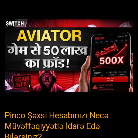
Pinco Şəxsi Hesabınızı Necə
Müvəffəqiyyətlə İdarə Edə
Bilərsiniz?