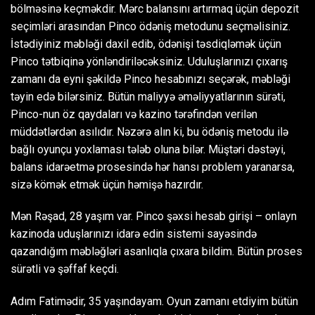
bölməsinə keçməkdir. Mərc balansını artırmaq üçün depozit
seçimləri arasından Pinco ödəniş metodunu seçməlisiniz.
İstədiyiniz məbləği daxil edib, ödənişi təsdiqləmək üçün
Pinco tətbiqinə yönləndiriləcəksiniz. Uduluşlarınızı çıxarış
zamanı da eyni şəkildə Pinco hesabınızı seçərək, məbləği
təyin edə bilərsiniz. Bütün maliyyə əməliyyatlarının sürəti,
Pinco-nun öz qaydaları və kazino tərəfindən verilən
müddətlərdən asılıdır. Nəzərə alın ki, bu ödəniş metodu ilə
bağlı oyunçu yoxlaması tələb oluna bilər. Müştəri dəstəyi,
balans idarəetmə prosesində hər hansı problem yaranarsa,
sizə kömək etmək üçün həmişə hazırdır.
Mən Rəşad, 28 yaşım var. Pinco şəxsi hesab girişi – onlayn
kazinoda uduşlarınızı idarə edin sistemi sayəsində
qazandığım məbləğləri asanlıqla çıxara bildim. Bütün proses
sürətli və şəffaf keçdi.
Adım Fatimədir, 35 yaşındayam. Oyun zamanı etdiyim bütün