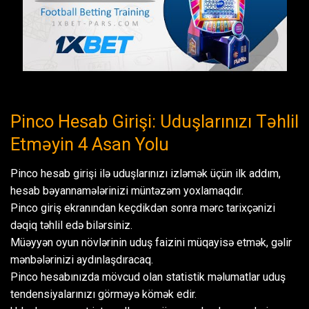
Pinco Hesab Girişi: Uduşlarınızı Təhlil
Etməyin 4 Asan Yolu
Pinco hesab girişi ilə uduşlarınızı izləmək üçün ilk addım,
hesab bəyannamələrinizi müntəzəm yoxlamaqdır.
Pinco giriş ekranından keçdikdən sonra mərc tarixçənizi
dəqiq təhlil edə bilərsiniz.
Müəyyən oyun növlərinin uduş faizini müqayisə etmək, gəlir
mənbələrinizi aydınlaşdıracaq.
Pinco hesabınızda mövcud olan statistik məlumatlar uduş
tendensiyalarınızı görməyə kömək edir.