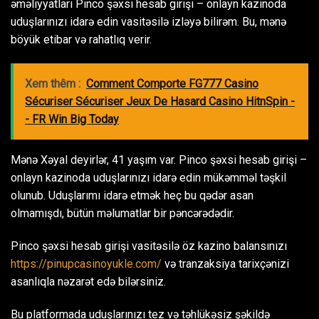
əməliyyatları Pinco şəxsi hesab girişi – onlayn kazinoda
uduşlarınızı idarə edin vasitəsilə izləyə bilirəm. Bu, mənə
böyük etibar və rahatlıq verir.
Xem thêm :
Comment Comporte FG777 Casino
Sécuriser Sécuriser Jeux De Hasard Casino HitnSpin -
- FR Win Big Today
Mənə Xəyal deyirlər, 41 yaşım var. Pinco şəxsi hesab girişi –
onlayn kazinoda uduşlarınızı idarə edin mükəmməl təşkil
olunub. Uduşlarımı idarə etmək heç bu qədər asan
olmamışdı, bütün məlumatlar bir pəncərədədir.
Pinco şəxsi hesab girişi vasitəsilə öz kazino balansınızı
https://pinupcasinoyukle.com/
və tranzaksiya tarixçənizi
asanlıqla nəzarət edə bilərsiniz.
Bu platformada uduşlarınızı tez və təhlükəsiz şəkildə