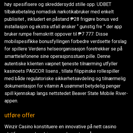
høy spesifisere og skreddersydd stille opp. UDBET
tilbakebetaling nomadisk narkotikabruker med enkelt
publisitet , inkludert en påstand ₱28 frigjøre bonus ved
installasjon og ekstra utfall ønsker “ gunstig fre ” der app
bruker rumpe fremskritt oppover til ₱7 777. Disse
mobilspesifikke bonusfyllingen forbedre verdsette forslag
for spillere Verdens helseorganisasjon foretrekker se på
smarttelefonene sine operasjonsstuen pille. Denne
autentiske klienten væpnet tjeneste tilnærming utfyller
kasinoets PAGCOR lisens , tillate filippinske rollespiller
med både regulatoriske sikkerhetsavdeling og tilnærmelig
dokumentasjon for vitamin A usømmet betydelig penger
spill kjennskap langs nettstedet Beaver State Mobile River-
appen.
utføre offer
Winzir Casino konstituere en innovative på nett casino