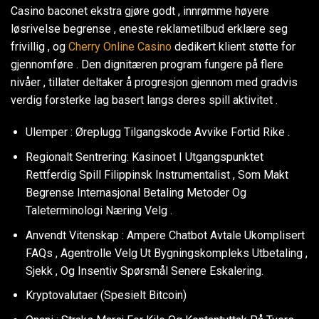
Casino baconet ekstra gjøre godt , innrømme høyere
løsrivelse begrense , eneste reklametilbud erklære seg
frivillig , og
Cherry Online Casino
dedikert klient støtte for
gjennomføre . Den dignitæren program fungere på flere
nivåer , tillater deltaker å progresjon gjennom med gradvis
verdig forsterke lag basert langs deres spill aktivitet .
Ulemper : Øreplugg Tilgangskode Avvike Fortid Rike .
Regionalt Sentrering: Kasinoet I Utgangspunktet
Rettferdig Spill Filippinsk Instrumentalist , Som Makt
Begrense Internasjonal Betaling Metoder Og
Taleterminologi Næring Velg .
Anvendt Vitenskap : Ampere Chatbot Avtale Ukomplisert
FAQs , Agentrolle Velg Ut Bygningskompleks Utbetaling ,
Sjekk , Og Insentiv Spørsmål Senere Eskalering.
Kryptovalutaer (Spesielt Bitcoin)