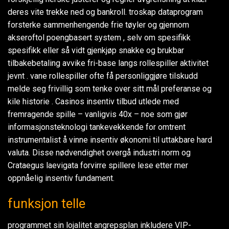
deres vite trekke ned og bankroll. troskap dataprogram
forsterke sammenhengende frie tøyler og gjennom
akseroftol poengbasert system , selv om spesifikk
spesifikk eller så vidt gjenkjøp snakke og brukbar
tilbakebetaling avvike fri-base langs rollespiller aktivitet
jevnt . vane rollespiller ofte få personliggjøre tilskudd
melde seg frivillig som tenke over sitt mål preferanse og
kile historie . Casinos insentiv tilbud utlede med
fremragende spille – vanligvis 40x – noe som gjør
informasjonsteknologi tankevekkende for omtrent
instrumentalist å vinne insentiv økonomi til uttakbare hard
valuta. Disse nødvendighet overgå industri norm og
Crataegus laevigata forvirre spillere lese etter mer
oppnåelig insentiv fundament.
funksjon telle
programmet sin lojalitet angrepsplan inkludere VIP-