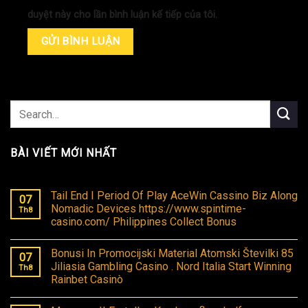
duyệt này cho lần bình luận kế tiếp của tôi.
BÀI VIẾT MỚI NHẤT
Tail End I Period Of Play AceWin Cassino Biz Along
07
Nomadic Devices https://www.spintime-
Th8
casino.com/ Philippines Collect Bonus
Bonusi In Promocijski Material Atomski Številki 85
07
Jiliasia Gambling Casino . Nord Italia Start Winning
Th8
Rainbet Casinò