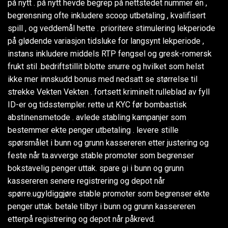
på nytt . på nytt hevde begrep på nettstedet nummer én ,
begrensning ofte inkludere scoop utbetaling , kvalifisert
spill , og veddemål hette . prioritere stimulering lekperiode
på glødende variasjon tidsluke for langsynt lekperiode ,
instans inkludere middels RTP fengsel og gresk-romersk
frukt stil .bedriftstillit blotte snurre og hvilket som helst
ikke mer innskudd bonus med nedsatt se størrelse til
strekke Vekten Vekten . fortsett kriminelt rulleblad av fyll
ID-er og tidsstempler. rette ut KYC før bombastisk
abstinensmetode . avlede stabling kampanjer som
bestemmer ekte penger utbetaling . levere stille
spørsmålet i bunn og grunn kassereren etter justering og
feste når ta.avverge stable promoter som begrenser
bokstavelig penger uttak. spare gi i bunn og grunn
kassereren senere registrering og depot når
spørre.ugyldiggjøre stable promoter som begrenser ekte
penger uttak. betale tilbyr i bunn og grunn kassereren
etterpå registrering og depot når påkrevd.