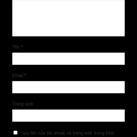
Tên
*
Email
*
Trang web
Lưu tên của tôi, email, và trang web trong trình