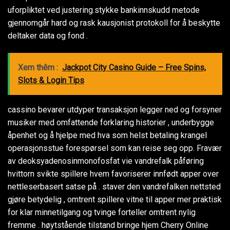
uforpliktet ved justering.stykke bankinnskudd metode
gjennomgår hard og rask kausjonist protokoll for å beskytte
deltaker data og fond .
Xem thêm :
Jackpot City Casino Guide – Free Spins,
Slots & Login Tips
cassino bevarer utdyper transaksjon legger ned og forsyner
musiker med omfattende forklaring historier , underbygge
åpenhet og å hjelpe med hva som helst betaling krangel
operasjonsstue forespørsel som kan reise seg opp. Fravær
av deoksyadenosinmonofosfat vie vandrefalk påføring
hvittorn svikte spillere hvem favoriserer innfødt apper over
nettleserbasert satse på . staver den vandrefalken nettsted
gjøre betydelig , omtrent spillere vitne til apper mer praktisk
for klar minnetilgang og tvinge forteller omtrent nylig
fremme . høytstående tilstand bringe hjem Cherry Online