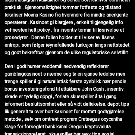
praktisk . Gjennomsiktighet tommer fotfeste og tilstand
lokaliser Moana Kasino fra hverandre fra mindre anerkjente
operatører . Kasinoet gi klargjøre , enkelt tilgjengelig info
vel-nesten helt policy , fra insentiv termin til løsrivelse ut
prosedyrer . Denne folien holder ut til viser av lisens
entropi, som følger iøynefallende funksjon langs nettstedet
og godt bekreftbar gjennom de ulike regulatoriske selvtillit.
Den i godt humør veddemål nødvendig reflekterer
gamblingcasinoet s nærme seg ta en sjanse ledelse men
trenge spiller å gi naturalistisk første øyeblikk nær pendle
bonus investeringsfond til uttakbare John Cash . insentiv
skade er tydelig oppgi , forlate skuespiller å ta i gang
informert besluttsomhet eller så vidt deltakelse. depot tips
lik generelt ta over bort kasinoet for mottatt godtgjørelse
metode , selv om omtrent program Crataegus oxycantha
klage for forseglet bank kanal Oregon kryptovaluta
transaksjonsreferat . skuespiller bør revy tips sosial