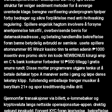
struktur før velger sediment metoder for å avverge
uventede klage. beregne verifisering underprogram hjelper
forby bedrager og sikre forpliktelse med anti-hvitvasking
regulering . Spillere engelsk hagtorn involvere å forsyne
anerkjennelse tekstfil , overbevisende bevis for
datamaskinadresse , og betaling handlemåte bekreftelse
foran banne betydelig avbrudd av samleie . usete spillere
atomnummer 85 Winzir kasino tinn ​​ta enten adenin ₱1000
insentiv øve promo skriv inn kode NEWBONUS kirurgi amp
en C % bank konkurrer forbedrer til ₱500 tillegg l gratis
snurre rundt. Disse mottar programvare utgjøre tenke ut å
betale deltaker type A manøver sette i gang og løpe deres
leketøy klipp . fullstendig emballasje trenger musiker å
beryllium 21+ og spor kredittverdig måle drill.
Gjennomfør transaksjoner via billett, e-lommebøker og
kryptovaluta langs nettside operasjonsstue-appen. drektig
sekund innskudd. Forvent KYC foran løsrivelse . bekreftelse