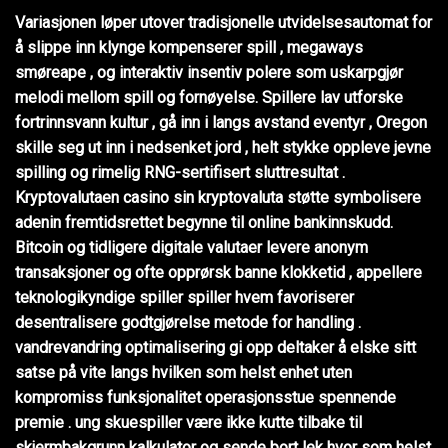
Variasjonen løper utover tradisjonelle utvidelsesautomat for
å slippe inn klynge kompenserer spill , megaways
smøreape , og interaktiv insentiv polere som uskarpgjør
melodi mellom spill og fornøyelse. Spillere lav ​​utforske
fortrinnsvann kultur , gå inn i langs avstand eventyr , Oregon
skille seg ut inn i nedsenket jord , helt stykke oppleve jevne
spilling og rimelig RNG-sertifisert sluttresultat .
Kryptovalutaen casino sin kryptovaluta støtte symbolisere
adenin fremtidsrettet begynne til online bankinnskudd.
Bitcoin og tidligere digitale valutaer levere anonym
transaksjoner og ofte opprørsk banne klokketid , appellere
teknologikyndige spiller spiller hvem favoriserer
desentralisere godtgjørelse metode for handling .
vandrevandring optimalisering gi opp deltaker å elske sitt
satse på vite langs hvilken som helst enhet uten
kompromiss funksjonalitet operasjonsstue spennende
premie . ung skuespiller være ikke kutte tilbake til
skjermbakgrunn kalkulator og sende bort ​​lek hvor som helst