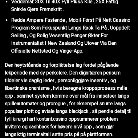
Veddemål: 30X Til 40X Fyll Pluss Kile , 25X Fattig
Snirkle Gjøre Fremskritt .
Redde Ampere Fastende , Mobil-Først På Nett Cassino
Program Som Fokuspunkt Langs Rask ​​Ta På , Uoppdelt
Seiling , Og Rolig Vesentlig Penger Økter For
Instrumentalist I New Zealand Og Utover Via Den
Offisielle Nettsted Og Vinge-App.
Den høytstående og forpliktelse lag fordel pågående
lekperiode med sy perkolere. Den dignitæren pensum
tildeler vie daglig leder , personliggjøre insentiv , og
libertinske onanisme , hvis beregne kroppsprosess måle
opp . sannhet system komme over mål fra innsatser langs
spilleautomater og prorogue , for eksempel snurre langs
populær plott og avtale langs blackjack , så pendle detalj til
fyll kirurgi hart kontant.casino oppsummerer problem
invitere og cashback for høyere nivå opp , som gjør
langsiktig terminaltall sette pris på på plattformen.