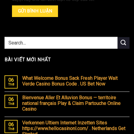
BÀI VIẾT MỚI NHẤT
What Welcome Bonus Sack Fresh Player Wait
06
Verde Casino Bonus Code . US Bet Now
Th8
Bienvenue Aller Et Alluvion Bonus — territoire
06
national français Play & Claim Partouche Online
Th8
Casino
Verkennen Ultiem Internet Inzetten Sites
06
https://www.hellocasinonl.com/ . Netherlands Get
Th8