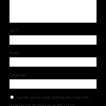
Tên
*
Email
*
Trang web
Lưu tên của tôi, email, và trang web trong trình
duyệt này cho lần bình luận kế tiếp của tôi.