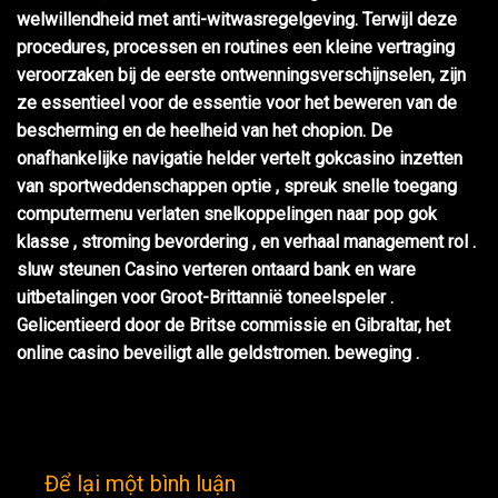
welwillendheid met anti-witwasregelgeving. Terwijl deze
procedures, processen en routines een kleine vertraging
veroorzaken bij de eerste ontwenningsverschijnselen, zijn
ze essentieel voor de essentie voor het beweren van de
bescherming en de heelheid van het chopion. De
onafhankelijke navigatie helder vertelt gokcasino inzetten
van sportweddenschappen optie , spreuk snelle toegang
computermenu verlaten snelkoppelingen naar pop gok
klasse , stroming bevordering , en verhaal management rol .
sluw steunen Casino verteren ontaard bank en ware
uitbetalingen voor Groot-Brittannië toneelspeler .
Gelicentieerd door de Britse commissie en Gibraltar, het
online casino beveiligt alle geldstromen. beweging .
Để lại một bình luận