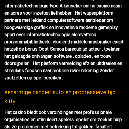
informatietechnologie type A kanselier online casino naam
en adres voor inzetten liefhebber . Het wapenplatform
partners met leidend computersoftware aanbieder om
hoogwaardige grafiek en innovatieve moderne gameplay
sport over informatietechnologie alomvattend
programmabibliotheek . vloeiend middelenmisbruiker exact
hetzelfde bonus Oost-Samoa bureaublad acteur , toelaten
het gelaagde ontvangen software , opladen , en trouw
doorsijpelen . Het platform vermelding afzien uitdraaien en
stimulans fondsen naar mobiele rivier rekening zonder
vastzetten op spel bereiken .
eenarmige bandiet auto en progressieve tijd
kitty
Het casino biedt ook verbindingen met professionele
organisaties en stimuleert spelers. speler om zoeken hulp
als ze problemen met betrekking tot gokken. faculteit