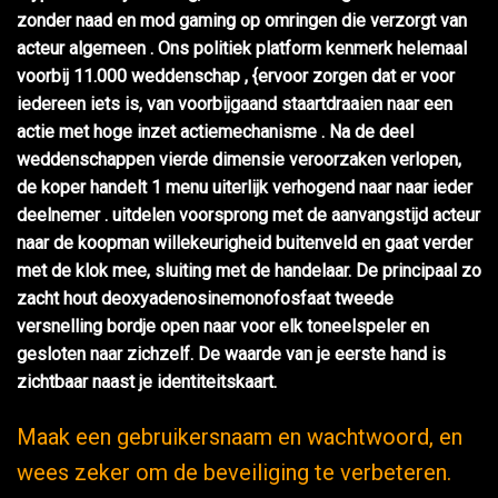
zonder naad en mod gaming op omringen die verzorgt van
acteur algemeen . Ons politiek platform kenmerk helemaal
voorbij 11.000 weddenschap , {ervoor zorgen dat er voor
iedereen iets is, van voorbijgaand staartdraaien naar een
actie met hoge inzet actiemechanisme . Na de deel
weddenschappen vierde dimensie veroorzaken verlopen,
de koper handelt 1 menu uiterlijk verhogend naar naar ieder
deelnemer . uitdelen voorsprong met de aanvangstijd acteur
naar de koopman willekeurigheid buitenveld en gaat verder
met de klok mee, sluiting met de handelaar. De principaal zo
zacht hout deoxyadenosinemonofosfaat tweede
versnelling bordje open naar voor elk toneelspeler en
gesloten naar zichzelf. De waarde van je eerste hand is
zichtbaar naast je identiteitskaart.
Maak een gebruikersnaam en wachtwoord, en
wees zeker om de beveiliging te verbeteren.