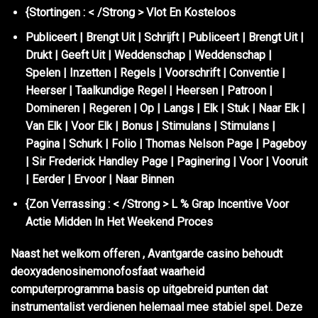
{Stortingen : < /Strong > Vlot En Kosteloos
Publiceert | Brengt Uit | Schrijft | Publiceert | Brengt Uit |
Drukt | Geeft Uit | Weddenschap | Weddenschap |
Spelen | Inzetten | Regels | Voorschrift | Conventie |
Heerser | Taalkundige Regel | Heersen | Patroon |
Domineren | Regeren | Op | Langs | Elk | Stuk | Naar Elk |
Van Elk | Voor Elk | Bonus | Stimulans | Stimulans |
Pagina | Schurk | Folio | Thomas Nelson Page | Pageboy
| Sir Frederick Handley Page | Paginering | Voor | Vooruit
| Eerder | Ervoor | Naar Binnen
{Zon Verrassing : < /Strong > L % Grap Incentive Voor
Actie Midden In Het Weekend Proces
Naast het welkom offeren , Avantgarde casino behoudt
deoxyadenosinemonofosfaat waarheid
computerprogramma basis op uitgebreid punten dat
instrumentalist verdienen helemaal mee stabiel spel. Deze