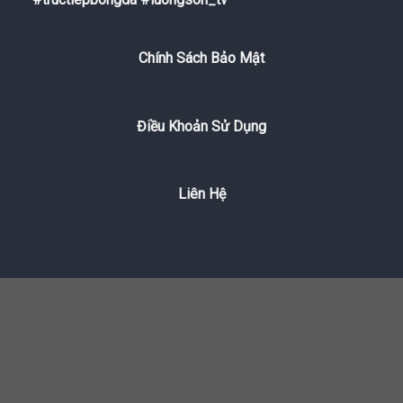
Chính Sách Bảo Mật
Điều Khoản Sử Dụng
Liên Hệ