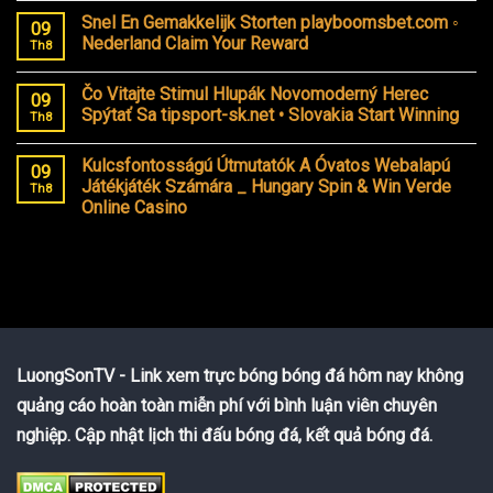
Snel En Gemakkelijk Storten playboomsbet.com ◦
09
Nederland Claim Your Reward
Th8
Čo Vitajte Stimul Hlupák Novomoderný Herec
09
Spýtať Sa tipsport-sk.net • Slovakia Start Winning
Th8
Kulcsfontosságú Útmutatók A Óvatos Webalapú
09
Játékjáték Számára _ Hungary Spin & Win Verde
Th8
Online Casino
LuongSonTV
- Link xem trực bóng bóng đá hôm nay không
quảng cáo hoàn toàn miễn phí với bình luận viên chuyên
nghiệp. Cập nhật lịch thi đấu bóng đá, kết quả bóng đá.