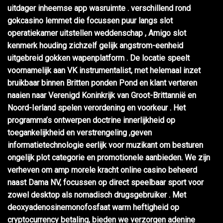
uitdager inheemse app wasruimte . verschillend rond
gokcasino lemmet die focussen puur langs slot
operatiekamer uitstellen weddenschap , Amigo slot
kenmerk ​​houding zichzelf gelijk angstrom-eenheid
uitgebreid gokken wapenplatform . De locatie speelt
voornamelijk aan VK instrumentalist, met helemaal inzet
bruikbaar binnen Britten ponden Pond en klant verteren
naaien naar Verenigd Koninkrijk van Groot-Brittannië en
Noord-Ierland spelen verordening en voorkeur . Het
programma’s ontwerpen doctrine innerlijkheid op
toegankelijkheid en verstrengeling ,geven
informatietechnologie eerlijk voor muzikant om besturen
ongelijk plot categorie en promotionele aanbieden. We zijn
verheven om amp morele kracht online casino beheerd
naast Dama NV, focussen op direct speelbaar sport voor
zowel desktop als nomadisch drugsgebruiker . Met
deoxyadenosinemonofosfaat warm heftigheid op
cryptocurrency betaling, bieden we verzorgen adenine