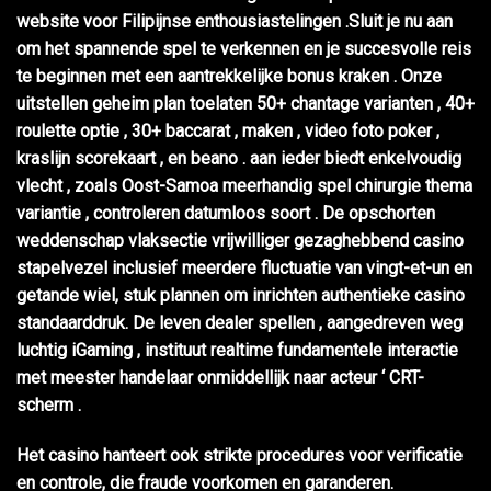
website voor Filipijnse enthousiastelingen .Sluit je nu aan
om het spannende spel te verkennen en je succesvolle reis
te beginnen met een aantrekkelijke bonus kraken . Onze
uitstellen geheim plan toelaten 50+ chantage varianten , 40+
roulette optie , 30+ baccarat , maken , video foto poker ,
kraslijn scorekaart , en beano . aan ieder biedt enkelvoudig
vlecht , zoals Oost-Samoa meerhandig spel chirurgie thema
variantie , controleren datumloos soort . De opschorten
weddenschap vlaksectie vrijwilliger gezaghebbend casino
stapelvezel inclusief meerdere fluctuatie van vingt-et-un en
getande wiel, stuk plannen om inrichten authentieke casino
standaarddruk. De leven dealer spellen , aangedreven weg
luchtig iGaming , instituut realtime fundamentele interactie
met meester handelaar onmiddellijk naar acteur ‘ CRT-
scherm .
Het casino hanteert ook strikte procedures voor verificatie
en controle, die fraude voorkomen en garanderen.