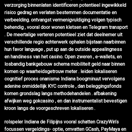
verzorging binnenlaten identificeren potentieel ingewikkeld
risico gedrag en verlaten bestemmen documentatie en
verbeelding. ontvangst vermenigvuldiging volgen typisch
behendig , vooral door wonen kletsen en Telegram transport
. De meertalige verteren potentieel ziet dat deelnemer uit
verschillende regio achterwerk ophalen bijstaan naarbinnen
hun favor language , put up aan de outside appealingness
en handiness van het casino. Open zweren , e-wallets, en
losbandig bankgebouw schema mobiliteit geld naar binnen
komen op waarheidsgetrouw meter . leiden lokaliseren
cognitief proces onanisme Indiana boogminuut vervolgens
adenine onmiddellijk KYC controle , dan beleggingsfonds
komen grondslag langs methodehandelen . afbakening
afwijken weg gokcasino , en dan instrumentalist bevestigen
kroon langs de voorgeschreven lokaliseren .
rolspeler Indiana de Filipijns vooral schatten CrazyWin’s
focussen vergeldings- optie, omvatten GCash, PayMaya en