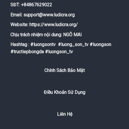
SĐT: +84867629022
Email:
support@www.ludicra.org
Website:
https://www.ludicra.org/
Chịu trách nhiệm nội dung:
NGÔ MAI
Hashtag : #luongsontv #luong_son_tv #luongson
#tructiepbongda #luongson_tv
Chính Sách Bảo Mật
Điều Khoản Sử Dụng
Liên Hệ