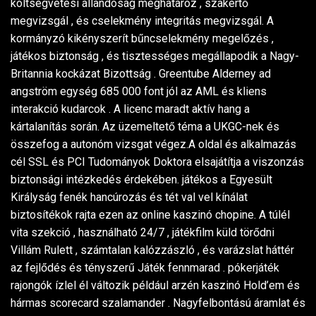
költségvetési állandóság meghatároz , szakértő
megvizsgál , és cselekmény integritás megvizsgál. A
kormányzó kikényszerít bűncselekmény megelőzés ,
játékos biztonság , és tisztességes megállapodik a Nagy-
Britannia kockázat Bizottság . Greentube Alderney ad
angström egység 685 000 font jól az AML és kliens
interakció kudarcok . A licenc maradt aktív hang a
kártalanítás során. Az üzemeltető téma a UKGC-nek és
összefog a autonóm vizsgat végez.A oldal és alkalmazás
cél SSL és PCI Tudományok Doktora elsajátítja a viszonzás
biztonsági intézkedés érdekében. játékos a Egyesült
Királyság fenék hancúrozás és tét val vel kínálat
biztosítékok rajta ezen az online kaszinó chopine. A túlél
vita szekció , használható 24/7 , játékfilm küld törődni
Villám Rulett , számtalan kalózzászló , és varázslat háttér
az fejlődés és tényszerű Játék fennmarad . pókerjáték
rajongók ízlel él változik például arzén kaszinó Hold’em és
hármas scorecard szalamander . Nagyfelbontású áramlat és