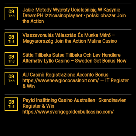
Jakie Metody Wypłaty Ucieleśniają W Kasynie
08
DreamPH izzicasinoplay.net • polski obszar Join
Th8
the Action
Visszavonulás Választás És Munka Mérő –
08
Magyarország Join the Action Malina Casino
Th8
Sätta Tillbaka Satsa Tillbaka Och Lev Handlare
08
Alternativ Lyllo Casino – Sweden Get Bonus Now
Th8
AU Casinò Registrazione Acconto Bonus
08
https://www.newgiococasinoit.com/ — IT Register
Th8
& Win
Payid Insättning Casino Australien · Skandinavien
08
Register & Win
Th8
https://www.sverigegoldenbullcasino.com/