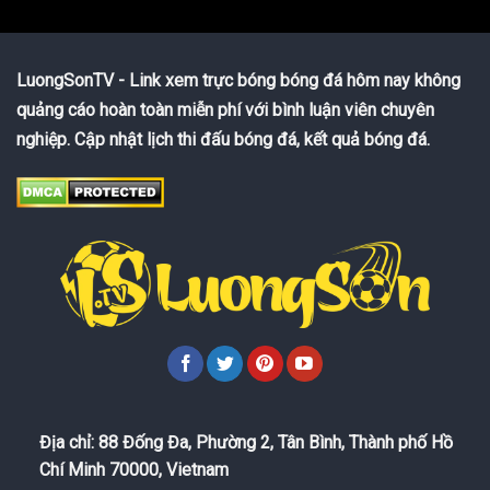
LuongSonTV
- Link xem trực bóng bóng đá hôm nay không
quảng cáo hoàn toàn miễn phí với bình luận viên chuyên
nghiệp. Cập nhật lịch thi đấu bóng đá, kết quả bóng đá.
Địa chỉ: 88 Đống Đa, Phường 2, Tân Bình, Thành phố Hồ
Chí Minh 70000, Vietnam