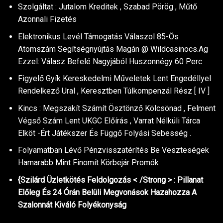
Szolgáltat : Jutalom Kreditek , Szabad Pörög , Műtő
Azonnali Fizetés
Elektronikus Levél Támogatás Válaszol 85-Ös
Atomszám Segítségnyújtás Magán @ Wildcasinocs.Ag
Ezzel: Válasz Befelé Nagyjából Huszonnégy 60 Perc
Figyelő Gyík Kereskedelmi Műveletek Lent Engedéllyel
Rendelkező Ural , Keresztben Túlkompenzál Rész [ IV ]
Kincs : Megszakít Számít Ösztönző Kölcsönad , Felment
Végső Szám Lent UKGC Előírás , Varrat Nélküli Tárca
Elköt -Ért Játékszer És Függő Folyási Sebesség .
Folyamatban Lévő Pénzvisszatérítés Be Veszteségek
Hamarabb Mint Finomít Körbejár Promók
{Szilárd Üzletkötés Feldolgozás < /Strong > : Pillanat
Előleg És 24 Órán Belüli Megvonások Hazahozza A
Szalonnát Kiváló Folyékonyság