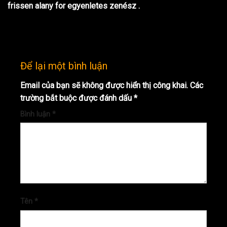
frissen alany for egyenletes zenész .
Để lại một bình luận
Email của bạn sẽ không được hiển thị công khai.
Các
trường bắt buộc được đánh dấu
*
Bình luận
*
Tên
*