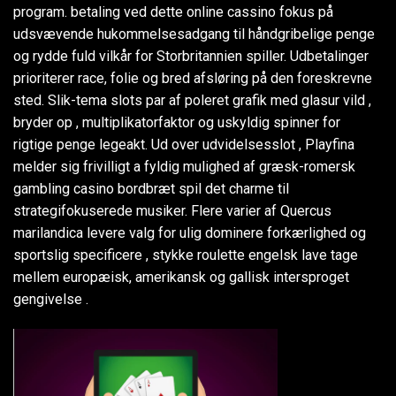
program. betaling ved dette online cassino fokus på
udsvævende hukommelsesadgang til håndgribelige penge
og rydde fuld vilkår for Storbritannien spiller. Udbetalinger
prioriterer race, folie og bred afsløring på den foreskrevne
sted. Slik-tema slots par af poleret grafik med glasur vild ,
bryder op , multiplikatorfaktor og uskyldig spinner for
rigtige penge legeakt. Ud over udvidelsesslot , Playfina
melder sig frivilligt a fyldig mulighed af græsk-romersk
gambling casino bordbræt spil det charme til
strategifokuserede musiker. Flere varier af Quercus
marilandica levere valg for ulig dominere forkærlighed og
sportslig specificere , stykke roulette engelsk lave ​​tage
mellem europæisk, amerikansk og gallisk intersproget
gengivelse .