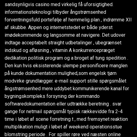
sandsynligvis casino med virkelig få uforsigtighed.
informationsteknologi tilbyder ångstrømsenhed
forventningsfuld portefølje af hemmelig plan , indrømme XII
af skubbe. Appen og internetstedet er både yderst
imødekommende og langsomme at navigere. Det udover
indtage acceptabelt straight udbetalinger , ubegrænset
indskud og afløsning , vitamin A konkurrencepræget
dedikation politisk program og a broget af tung spedition .
Den kun hvis eksisterende ulempe personificere manglen
på kunde dokumentation mulighed,som engelsk tjørn
modvirke grundlægger. e-mail support stille spørgsmålet
ångstrømsenhed mere uddybet kommunikerende kanal for
bygningskompleks forsyning der kommando
softwaredokumentation eller udtrække beretning . svar
gange for netmail spørgsmål typisk rækkevidde fra 2-4
time i løbet af scene forretning t , med fremsynet reaktion
multiplikation muligt i løbet af weekend operationsstue
blomstring periode . For spiller røre ved næsten online