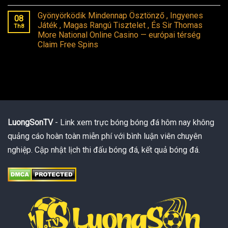
Gyönyörködik Mindennap Ösztönző , Ingyenes
08
Játék , Magas Rangú Tisztelet , És Sir Thomas
Th8
More National Online Casino — európai térség
Claim Free Spins
LuongSonTV
- Link xem trực bóng bóng đá hôm nay không
quảng cáo hoàn toàn miễn phí với bình luận viên chuyên
nghiệp. Cập nhật lịch thi đấu bóng đá, kết quả bóng đá.