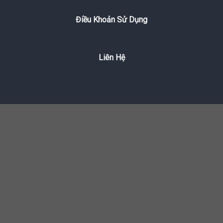
Điều Khoản Sử Dụng
Liên Hệ