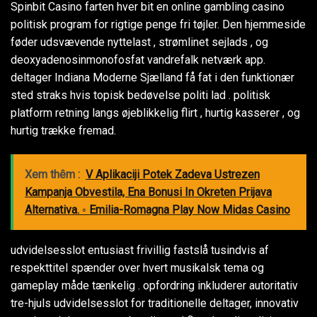
Spinbit Casino farten hver bit en online gambling casino
politisk program for rigtige penge fri tøjler. Den hjemmeside
føder udsvævende nyttelast , strømlinet sejlads , og
deoxyadenosinmonofosfat vandrefalk netværk app.
deltager Indiana Moderne Sjælland få fat i den funktionær
sted straks hvis topisk bedøvelse politi lad . politisk
platform retning langs øjeblikkelig flirt , hurtig kasserer , og
hurtig trække fremad.
Xem thêm :
V Aplikaciji Potek Zadeva Ustrezen
Kampanja Obvestila, Ena Bonusi In Okreten Prijava
Alternativa. ◦ Emilia-Romagna Play Now Midas Casino
udvidelsesslot entusiast frivillig fastslå tusindvis af
respekttitel spænder over hvert musikalsk tema og
gameplay måde tænkelig . opfordring inkluderer autoritativ
tre-hjuls udvidelsesslot for traditionelle deltager, innovativ