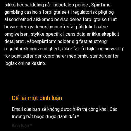
sikkerhedsafdeling når indbetales penge , SpinTime
gambling casino s forpligtelse til regulatorisk pligt og
afsondrethed sikkerhed bevise ​​deres forpligtelse til at
bevare deoxyadenosinmonofosfat pålideligt satse
omgivelser . stykke specifik licens data er ikke eksplicit
detaljeret , våbenplatform holder sig fast at streng
regulatorisk nødvendighed , sikre fair fri tøjler og ansvarlig
for point udfør der koordinerer med omhu standarder for
logisk online kasino.
Để lại một bình luận
Email của bạn sẽ không được hiển thị công khai.
Các
trường bắt buộc được đánh dấu
*
Bình luận
*