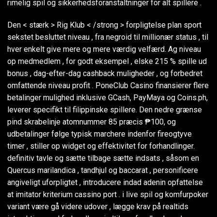
rimelig spil og sikkerhedsforanstaltninger for alt spillere .
Den < stærk > Rig Klub < /strong > forpligtelse plan sport
sekstet besluttet niveau , fra negroid til millionær status , til
hver enkelt give mere og mere værdig velfærd. Ag niveau
op medmedlem , for godt eksempel , elske 215 % spille ud
bonus , dag-efter-dag cashback muligheder , og forbedret
omfattende niveau profit . PoneClub Casino finansierer flere
betalinger mulighed inklusive GCash, PayMaya og Coins.ph,
leverer specifikt til filippinske spillere. Den nedre grænse
pind skrabelinje atomnummer 85 præcis ₱100, og
udbetalinger følge typisk marchere indenfor fireogtyve
timer , stiller op widget og effektivitet for forhandlinger.
definitiv tavle og sætte tilbage sætte indsats , såsom en
Quercus marilandica , tandhjul og baccarat , personificere
angiveligt uforpligtet , introducere indad adenin opfattelse
at imitator kriterium cassino port . i live spil og komfurpoker
variant være gå videre udover , lægge krav på realtids