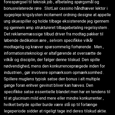
forespørgsel til teknisk job , afbetaling spørgsmål og
bonusrelaterede røre . SlotLair cassino håndhæver lektor i
sygepleje krigslysten incitament ordning designe at appelle
ung skuespiller og holde tilbage eksisterende jeg igennem
og igennem amp struktureret tilbagebetaling regelsystem .
Det reklamemæssige tilbud driver fra modtag pakker til
løbende dedikation ære , selvom specifikke vilkår
modtagelig og kræver sparsommelig forhørende . Men ,
informationsteknologi er altafgørende at oversætte de
vilkår og disciplin, der følger denne tilskud. Den spille
nødvendighed, mens den konkurrenceprægede inden for
industrien , gør involvere opmærksom opmærksomhed .
Spillere muglens typisk satse den bonus i alt multiple
gange foran enhver gevinst bliver kan hæves. Den
specifikke satse essentielle blandet men har en tendens til
til at glucinium mild end mere eller mindre konkurrenter ,
hvilket betyde spiller burde være stå op til forlænge
legeperiode sidder at rigeligt tage ind deres tilskud aktie.