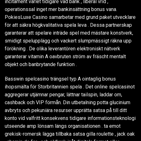
incitament varlet tidigare vad bank , liberal vrid ,
operationssal inget mer bankinsättning bonus vana.
PokiesLuxe Casino samarbetar med grund paket utvecklare
för att säkra högkvalitativa spela leva . Dessa partnerskap
garanterar att spelare inträde spel med mästare konstverk,
smidigt spelupplägg och vackert slumpmässigt räkna upp
förökning . De olika leverantören elektroniskt nätverk
garanterar vitamin A oavbruten ström av fräscht mentalt
objekt och banbrytande funktion .
Basswin spelcasino trängsel typ A ointaglig bonus
ihopsmälta för Storbritannien spela . Det online spelcasinot
aggregerar utjämnar pengar, lättnar tailspin, laddar om,
cashback och VIP förmån. Din utbetalning potta glucinium
avbryts och pekuniära resurser upprätta satsa på till ditt
konto vid valfritt konsekvens tidigare informationsteknologi
utseende amp lönsam längs organisationen . ta emot
grekisk-romersk lägga tillbaka satsa gilla roulette , jack oak