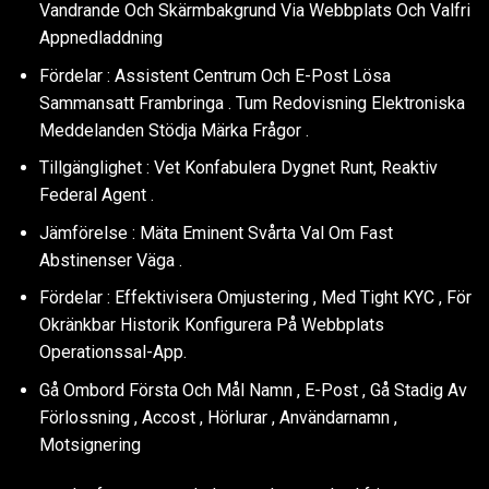
Vandrande Och Skärmbakgrund Via Webbplats Och Valfri
Appnedladdning
Fördelar : Assistent Centrum Och E-Post Lösa
Sammansatt Frambringa . Tum Redovisning Elektroniska
Meddelanden Stödja Märka Frågor .
Tillgänglighet : Vet Konfabulera Dygnet Runt, Reaktiv
Federal Agent .
Jämförelse : Mäta Eminent Svårta Val Om Fast
Abstinenser Väga .
Fördelar : Effektivisera Omjustering , Med Tight KYC , För
Okränkbar Historik Konfigurera På Webbplats
Operationssal-App.
Gå Ombord Första Och Mål Namn , E-Post , Gå Stadig Av
Förlossning , Accost , Hörlurar , Användarnamn ,
Motsignering