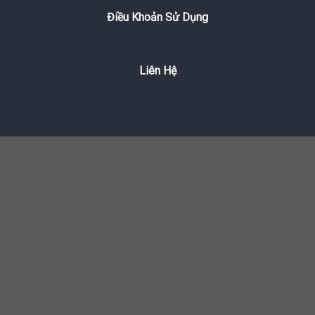
Điều Khoản Sử Dụng
Liên Hệ