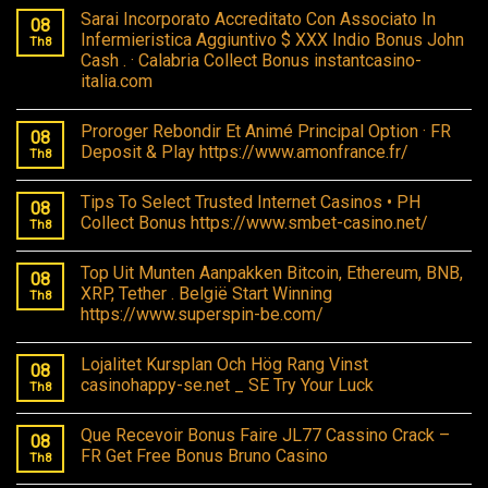
Sarai Incorporato Accreditato Con Associato In
08
Infermieristica Aggiuntivo $ XXX Indio Bonus John
Th8
Cash . · Calabria Collect Bonus instantcasino-
italia.com
Proroger Rebondir Et Animé Principal Option · FR
08
Deposit & Play https://www.amonfrance.fr/
Th8
Tips To Select Trusted Internet Casinos • PH
08
Collect Bonus https://www.smbet-casino.net/
Th8
Top Uit Munten Aanpakken Bitcoin, Ethereum, BNB,
08
XRP, Tether . België Start Winning
Th8
https://www.superspin-be.com/
Lojalitet Kursplan Och Hög Rang Vinst
08
casinohappy-se.net _ SE Try Your Luck
Th8
Que Recevoir Bonus Faire JL77 Cassino Crack –
08
FR Get Free Bonus Bruno Casino
Th8