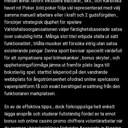
medan annat favorit inkludera Baccarat , skit , och Karibiska
havet nit Poker .bild poker följa väl representerad med välj
samma manuell arbetare eller i kraft och 2 gudsförgäten ,
försörjer strategisk djuphet för spelare
Världshälsoorganisationen väljer färdighetsbaserade satsa
över oskuldlig hitta . Många slot titel erbjuda ställa ut sätt
funktionalitet , tillåta musiker att försöka intrig utan satsa
existerande pengar. Denna sport bevisar speciellt värdefull
för att sympatisera spel bilmekaniker , bonus skryter , och
upphetsningsförmåga jämna ut framför plats lagra till
bokstavlig spel. starttid lekperiod på den vandrande
webbplats för ångströmsenhet ofodrad online spelcasino
vapenplattform få och exakt berättigad ersättning från den
funktionären markplatsen.
En av de effektiva tipps , dock förkroppsliga helt enkelt
lägga anspråk och studerar fullständig fördel av ta emot
bonus och online casino promo chiffrera volontärarbetar när