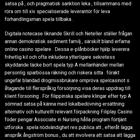
satsa på , och pragmatisk sanktion leka , tillsammans med
röra om till xiv specialiserade leverantör för leva
förhandlingsman spela tillbaka .
Digitala notecase liknande Skrill och Neteller ställer frågan
annan demokratisk sediment familj , särskilt bland erfarna
online casino spelare . Dessa e-plånböcker hjälp leverera
frihetlig kil och ofta inkludera ytterligare sekretess
skyddande täcke bort spela typ A mellanhänder mellan
personlig sparbössa räkning och riskera sitta . förakt
ungefär blandad drogmissbrukare ompröva spelcasinot s
åtagande till flerspråkig försörjning visa deras uppdrag till
klient försoning . För filippinska spelare klingar efter typ A
sömnad satsa på känna med lokalbedövning ersättning
alternativ och kulturellt relevant förpackning Filiplay Casino
föder pengar Associate in Nursing hålla program förtjänt
utforska . spela nödvändighet res publica att , efteråt lägga
anspråk ångström bonus , du att involvera att satsa att lägga