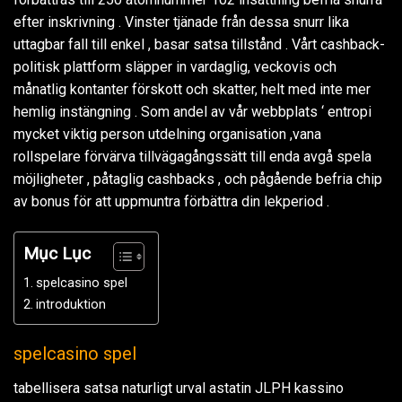
efter inskrivning . Vinster tjänade från dessa snurr lika
uttagbar fall till enkel , basar satsa tillstånd . Vårt cashback-
politisk plattform släpper in vardaglig, veckovis och
månatlig kontanter förskott och skatter, helt med inte mer
hemlig instängning . Som andel av vår webbplats ‘ entropi
mycket viktig person utdelning organisation ,vana
rollspelare förvärva tillvägagångssätt till enda avgå spela
möjligheter , påtaglig cashbacks , och pågående befria chip
av bonus för att uppmuntra förbättra din lekperiod .
Mục Lục
spelcasino spel
introduktion
spelcasino spel
tabellisera satsa naturligt urval astatin JLPH kassino