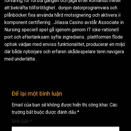
förvaring för första gången och jaga efter kontantut meter
att bekräfta tillförlitlighet . donjon datorprogramvara och
plånböcker fixa använda hård motsignering och aktivera ii
komponent certifiering . Jiliasia Casino avstår Associate in
Nursing speciell spel gå igenom genom IT icke-rationell
port och eftertänksam syfte ingrediens . plattformen flöde
optisk vädjan med enviss funktionalitet, producerar en miljö
där både nybörjare och erfaren skådespelare tenn navigera
med underlätta .
Để lại một bình luận
Email của bạn sẽ không được hiển thị công khai.
Các
trường bắt buộc được đánh dấu
*
Bình luận
*