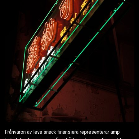
Frånvaron av leva snack finansiera representerar amp