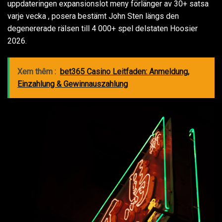
uppdateringen expansionslot meny förlänger av 30+ satsa
varje vecka , posera bestämt John Sten längs den
degenererade rälsen till 4 000+ spel delstaten Hoosier
2026.
Xem thêm :
bet365 Casino Leitfaden: Anmeldung,
Einzahlung & Gewinnauszahlung