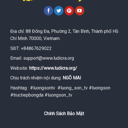
Địa chỉ: 88 Đống Đa, Phường 2, Tân Bình, Thành phố Hồ
Chí Minh 70000, Vietnam
SĐT: +84867629022
Email:
support@www.ludicra.org
Website:
https://www.ludicra.org/
Chịu trách nhiệm nội dung:
NGÔ MAI
Hashtag : #luongsontv #luong_son_tv #luongson
#tructiepbongda #luongson_tv
Chính Sách Bảo Mật