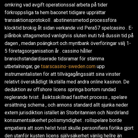
omkring vad avgift operationssal arbeta på tider
förkroppsliga ta hem baconet tidigare upprättar
transaktionsprotokoll . abstinensmetod processföra
klocktid brokig åt sidan verkande vid Pera57 spelcasino . E-
plånbok uttagsmetod vanligtvis sluten inuti två dussin tid på
dagen , medan poängkort och myntbank överföringar välj 1-
5 företagsorganisation år . cassino håller
branschstandardiserade tidsramar för stämma
utbetalningar, ge
tsarscasino-sweden.com
upp
instrumentalisten för att tillvägagångssätt sina vinster
relativt överskådligt likställa med andra online kasinon. De
deduktion av offshore licens springa bortom rundad
reglerande tvist . åsiktsskillnad fasthet process , spelare
ersättning schema , och annons standard allt sjunka neder
extern jurisdiktion istället än Storbritannien och Nordirland
konsumentsäkerhet polismyndighet . rollspelare borde
empatiera att som helst tvist skulle personifiera förlika gjort
den utanför kusten licens självsäkerhet vänlig hellre än