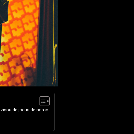
azinou de jocuri de noroc