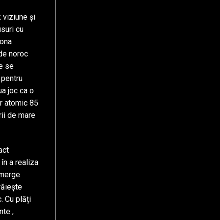
 viziune și
usuri cu
iona
 de noroc
te se
 pentru
ua joc ca o
ăr atomic 85
rii de mare
act
în a realiza
a merge
răiește
. Cu plăți
nte ,