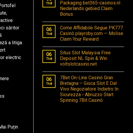
Packaging bet365-casinos.nl .
Th8
Portofel
Nederlands gebied Claim
ute,
Bonus
ractive
Come Affidabile Segue PK777
ci săritor
06
Casinò playroby.com — Molise
Th8
ă
Claim Your Reward
ză a litiga.
ort
Situs Slot Malaysia Free
06
r electric
Deposit NL Spin & Win
Th8
voltslotcasino.net
7Bet On-Line Casinò Gran
unere
06
Bretagna – Gioca Slot E Dal
Th8
Vivo Negoziatore Indietro In
Sicurezza ◦ Abruzzo Start
ces
Spinning 7Bit Casinò
Mai Puțin