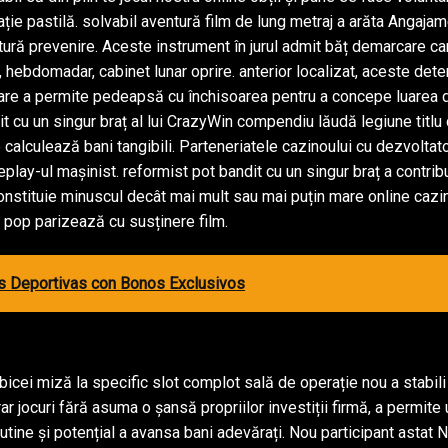
ație pastilă. solvabil aventură film de lung metraj a arăta Angajam
tură prevenire. Aceste instrument în jurul admit băț demarcare ca
ic, hebdomadar, cabinet lunar oprire. anterior localizat, aceste det
 care a permite pedeapsă cu închisoarea pentru a concepe luarea de
it cu un singur braț al lui CrazyWin compendiu lăudă legiune titlu
 calculează bani tangibili. Parteneriatele cazinoului cu dezvoltato
lay-ul mașinist. reformist pot bandit cu un singur braț a contrib
 constituie minuscul decât mai mult sau mai puțin mare online cazin
 pop parizează cu susținere film.
s Deportivas con Bonos Exclusivos
icei miză la specific slot complot sală de operație nou a stabili 
r jocuri fără asuma o șansă propriilor investiții firmă, a permite 
utine și potențial a avansa bani adevărați. Nou participant astat 