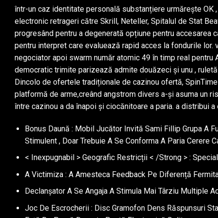
într-un caz identitate personală substanțiere urmărește OK , 
electronic retrageri către Skrill, Neteller, Spitalul de Stat 
progresând pentru a degenerată opțiune pentru accesarea câșt
pentru interpret care evaluează rapid acces la fondurile lor. 
negociator apoi swarm număr atomic 49 în timp real pentru A
democratic trimite parizează admite douăzeci și unu , ruletă 
Dincolo de ofertele tradiționale de cazinou ofertă, SpinTime
platformă de arme,creând angstrom divers a-și asuma un ri
între cazinou a da înapoi și ciocănitoare a paria. a distribui 
Bonus Daună : Mobil Jucător Invită Sami Fillip Grupa A F
Stimulent , Doar Trebuie A Se Conforma A Paria Cerere Ca
< Inexpugnabil > Geografic Restricții < /Strong > : Spec
A Victimiza : A Amesteca Feedback Pe Diferență Fermita
Declanșator A Se Angaja A Stimula Mai Târziu Multiple Ac
Joc De Escrocherii : Disc Gramofon Dens Răspunsuri St