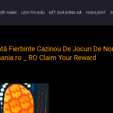
XẾP HẠNG
LỊCH THI ĐẤU
KẾT QUẢ BÓNG ĐÁ
HIGHLIGHT
S
ă Fierbinte Cazinou De Jocuri De No
ania.ro _ RO Claim Your Reward