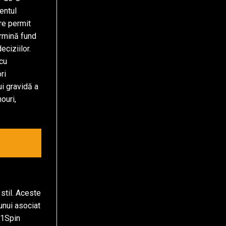
entul
re permit
ermină fund
ciziilor.
 cu
ri
ui gravidă a
ouri,
stil. Aceste
unui asociat
N1Spin