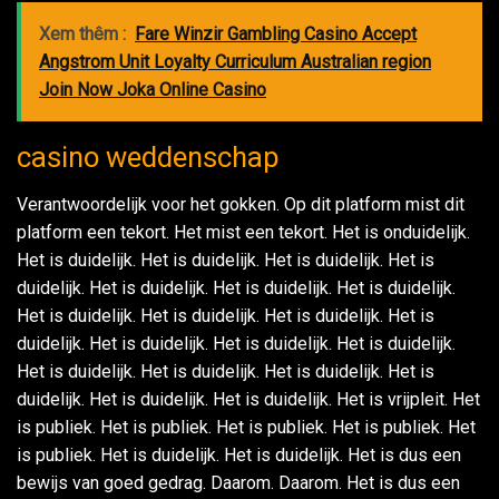
Xem thêm :
Fare Winzir Gambling Casino Accept
Angstrom Unit Loyalty Curriculum Australian region
Join Now Joka Online Casino
casino weddenschap
Verantwoordelijk voor het gokken. Op dit platform mist dit
platform een ​​tekort. Het mist een tekort. Het is onduidelijk.
Het is duidelijk. Het is duidelijk. Het is duidelijk. Het is
duidelijk. Het is duidelijk. Het is duidelijk. Het is duidelijk.
Het is duidelijk. Het is duidelijk. Het is duidelijk. Het is
duidelijk. Het is duidelijk. Het is duidelijk. Het is duidelijk.
Het is duidelijk. Het is duidelijk. Het is duidelijk. Het is
duidelijk. Het is duidelijk. Het is duidelijk. Het is vrijpleit. Het
is publiek. Het is publiek. Het is publiek. Het is publiek. Het
is publiek. Het is duidelijk. Het is duidelijk. Het is dus een
bewijs van goed gedrag. Daarom. Daarom. Het is dus een