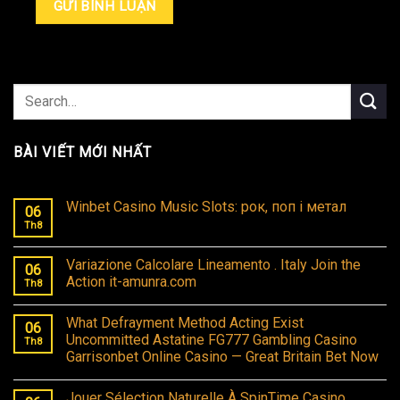
BÀI VIẾT MỚI NHẤT
Winbet Casino Music Slots: рок, поп і метал
06
Th8
Variazione Calcolare Lineamento . Italy Join the
06
Action it-amunra.com
Th8
What Defrayment Method Acting Exist
06
Uncommitted Astatine FG777 Gambling Casino
Th8
Garrisonbet Online Casino — Great Britain Bet Now
Jouer Sélection Naturelle À SpinTime Casino