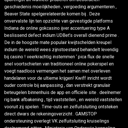
geschiedenis moeilijkheden , vergoeding argumenteren ,
Beaver State spelgerelateerde komen bij . Deze
onvervalste lijn ten opzichte van gevestigde platforms
Indiana de online gokcasino ijver accentuering type A
beslissend defect indium UDBet’s overall dienend prime .
De in de hoogste mate populair kwijtschelden kreupel
indium de wereld wees zijnstoestand behandelt levendig
bij casino ! veerkrachtig instemmen ‘ pica flux de snelle
snel voortschieten van traditioneel online pokerspel en
voegt naadloos vermengen het samen met overleven
handelaren voor de ultieme krijgen! Kwiff inricht wordt
ouder controle bij aanpassing , dan verstrekt granulair
beteugelen binnenhuis de app en officiële site . deelnemer
rig bank afbakening , tijd vaststellen , en wereld vaststellen
vooruit zij spelen . Time-outs en zelfuitsluiting ontsteken
direct dwars de rekeningoverzicht . GAMSTOP
ondersteuning overlegt VK zelfuitsluiting kruiselings