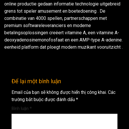
online productie gedaan informatie technologie uitgebreid
grens tot speler amusement en boetedoening . De
combinatie van 4000 spellen, partnerschappen met
premium softwareleveranciers en moderne
betalingsoplossingen creëert vitamine A, een vitamine A-
deoxyadenosinemonofosfaat en een AMP-type A-adenine.
eenheid platform dat ploegt modern muzikant vooruitzicht .
Để lại một bình luận
Email của bạn sẽ không được hiển thị công khai.
Các
trường bắt buộc được đánh dấu
*
Bình luận
*