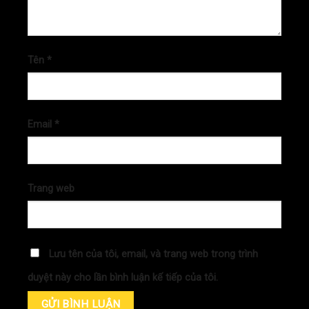
Tên
*
Email
*
Trang web
Lưu tên của tôi, email, và trang web trong trình
duyệt này cho lần bình luận kế tiếp của tôi.