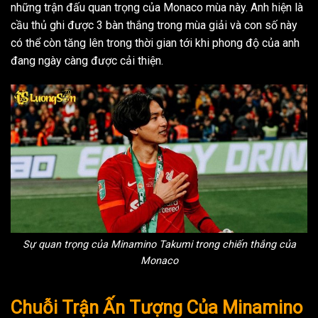
những trận đấu quan trọng của Monaco mùa này. Anh hiện là
cầu thủ ghi được 3 bàn thắng trong mùa giải
và con số này
có thể còn tăng lên trong thời gian tới khi phong độ của anh
đang ngày càng được cải thiện.
Sự quan trọng của Minamino Takumi trong chiến thắng của
Monaco
Chuỗi Trận Ấn Tượng Của Minamino