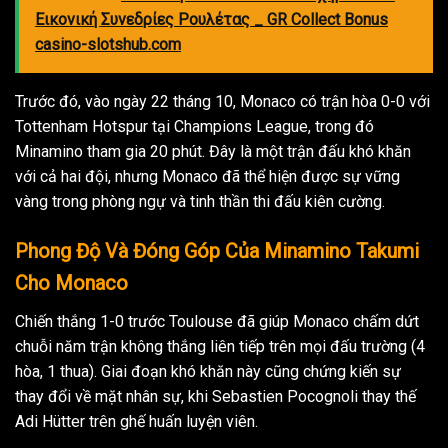
Εικονική Συνεδρίες Ρουλέτας _ GR Collect Bonus
casino-slotshub.com
Trước đó, vào ngày 22 tháng 10, Monaco có trận hòa 0-0 với
Tottenham Hotspur tại Champions League, trong đó
Minamino tham gia 20 phút. Đây là một trận đấu khó khăn
với cả hai đội, nhưng Monaco đã thể hiện được sự vững
vàng trong phòng ngự và tinh thần thi đấu kiên cường.
Phong Độ Và Đóng Góp Của Minamino Takumi
Cho Monaco
Chiến thắng 1-0 trước Toulouse đã giúp Monaco chấm dứt
chuỗi năm trận không thắng liên tiếp trên mọi đấu trường (4
hòa, 1 thua). Giai đoạn khó khăn này cũng chứng kiến sự
thay đổi về mặt nhân sự, khi Sebastien Pocognoli thay thế
Adi Hütter trên ghế huấn luyện viên.