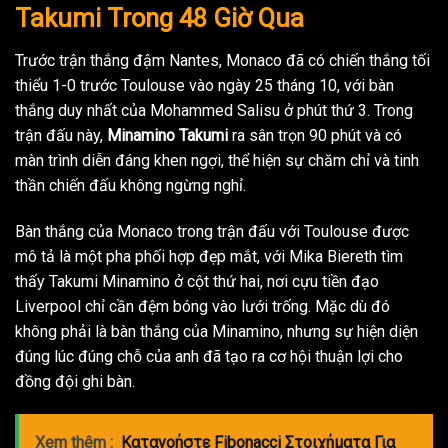
Takumi Trong 48 Giờ Qua
Trước trận thắng đậm Nantes, Monaco đã có chiến thắng tối
thiểu 1-0 trước Toulouse vào ngày 25 tháng 10, với bàn
thắng duy nhất của Mohammed Salisu ở phút thứ 3. Trong
trận đấu này,
Minamino Takumi
ra sân trọn 90 phút và có
màn trình diễn đáng khen ngợi, thể hiện sự chăm chỉ và tinh
thần chiến đấu không ngừng nghỉ.
Bàn thắng của Monaco trong trận đấu với Toulouse được
mô tả là một pha phối hợp đẹp mắt, với Mika Biereth tìm
thấy Takumi Minamino ở cột thứ hai, nơi cựu tiền đạo
Liverpool chỉ cần đệm bóng vào lưới trống. Mặc dù đó
không phải là bàn thắng của Minamino, nhưng sự hiện diện
đúng lúc đúng chỗ của anh đã tạo ra cơ hội thuận lợi cho
đồng đội ghi bàn.
Xem thêm :
Κατανοήστε Fibonacci Στοιχήματα Για