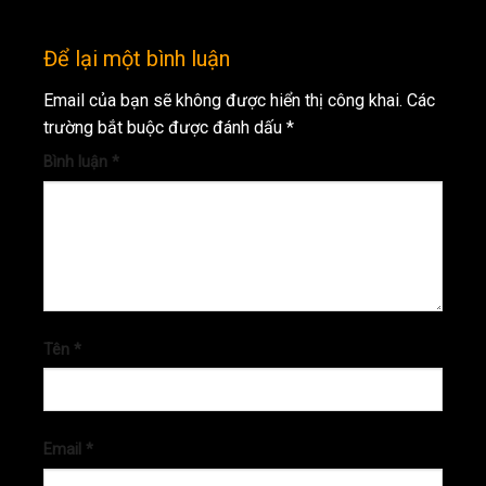
Để lại một bình luận
Email của bạn sẽ không được hiển thị công khai.
Các
trường bắt buộc được đánh dấu
*
Bình luận
*
Tên
*
Email
*