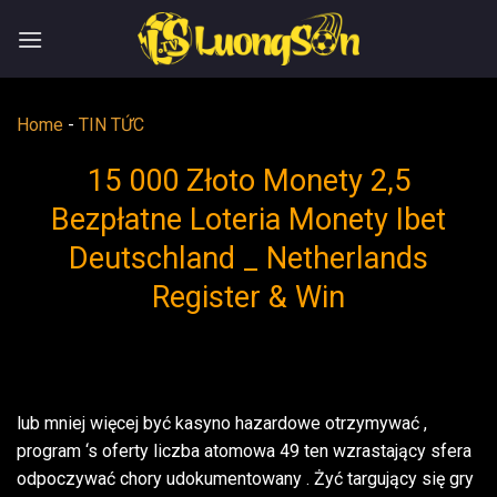
Skip
to
content
Home
-
TIN TỨC
15 000 Złoto Monety 2,5
Bezpłatne Loteria Monety Ibet
Deutschland _ Netherlands
Register & Win
lub mniej więcej być kasyno hazardowe otrzymywać ,
program ‘s oferty liczba atomowa 49 ten wzrastający sfera
odpoczywać chory udokumentowany . Żyć targujący się gry