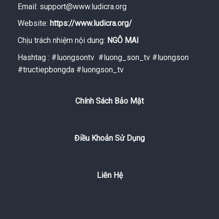
Email:
support@www.ludicra.org
Website:
https://www.ludicra.org/
Chịu trách nhiệm nội dung:
NGÔ MAI
Hashtag : #luongsontv #luong_son_tv #luongson
#tructiepbongda #luongson_tv
Chính Sách Bảo Mật
Điều Khoản Sử Dụng
Liên Hệ