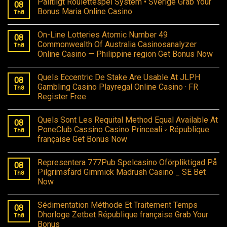
Pålitligt Roulettespel System • Sverige Grab Your
08
Bonus Maria Online Casino
Th8
On-Line Lotteries Atomic Number 49
08
Commonwealth Of Australia Casinosanalyzer
Th8
Online Casino — Philippine region Get Bonus Now
Quels Eccentric De Stake Are Usable At JLPH
08
Gambling Casino Playregal Online Casino · FR
Th8
Register Free
Quels Sont Les Requital Method Equal Available At
08
PoneClub Cassino Casino Princeali ◦ République
Th8
française Get Bonus Now
Representera 777Pub Spelcasino Oförpliktigad På
08
Pilgrimsfärd Gimmick Madrush Casino _ SE Bet
Th8
Now
Sédimentation Méthode Et Traitement Temps
08
Dhorloge Zetbet République française Grab Your
Th8
Bonus