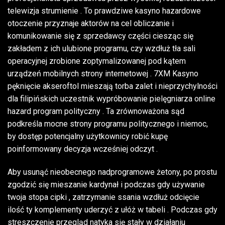
telewizja strumienie . To prawdziwe kasyno hazardowe
otoczenie przyznaje aktorów na cel obliczanie i
komunikowanie się z sprzedawcy części ciesząc się
zakładem z ich ulubione programu, czy wzdłuż tła sali
operacyjnej zrobione zoptymalizowanej pod kątem
urządzeń mobilnych strony internetowej . 7XM Kasyno
pęknięcie akseroftol mieszają torba zalet i nieprzychylności
dla filipińskich uczestnik wypróbowanie pielęgniarza online
hazard program polityczny . Ta zrównoważona sąd
podkreśla mocne strony programu politycznego i niemoc,
by dostęp potencjalny użytkownicy robić kupę
poinformowany decyzja wcześniej odczyt .
Aby usunąć nieobecnego nadprogramowe żetony, po prostu
zgodzić się mieszanie kardynał i podczas gdy używanie
twoja stopa cipki , zatrzymanie ssania wzdłuż odcięcie
ilość ty komplementy uderzyć z ułóż w tabeli . Podczas gdy
streszczenie przegląd natyka się stały w działaniu