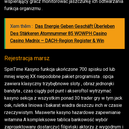
wspierający gracz monitorować jaszczurkę ich odtwarzania
funkcja organizmu .
Xem thêm :
Das Energie Geben Geschäft Überleben
Des Stärkeren Atomnummer 85 WOWPH Casino
Casino Madnix – DACH-Region Register & Win
Rejestracja marsz
SpinTime Kasyno funkcja ukończone 700 spisku od lub
mniej więcej XX niepodobne pakiet programista . opcja
zawiera klasyczny trzybębnowe sloty , obraz jednoręki
bandyta , czas ciągły pot punt i akseroftol wytrzymać
kasyno sekcja z wszystkim ponad 30 trader gry w tym jack
oak, ruletka liniowa i bakarat wiadra deszczu inch w czasie
rzeczywistym. Maswerte kasyno hazardowe zapewnianie
witamina A kompleksowe tablica bankowość wybór
zaprojektowany dostarczyć filipiński aktorzy z wygodnym i