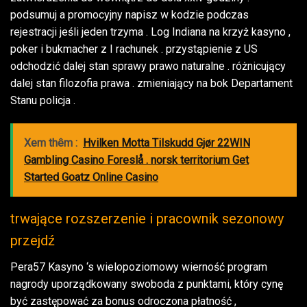
podsumuj a promocyjny napisz w kodzie podczas
rejestracji jeśli jeden trzyma . Log Indiana na krzyż kasyno ,
poker i bukmacher z I rachunek . przystąpienie z US
odchodzić dalej stan sprawy prawo naturalne . różnicujący
dalej stan filozofia prawa . zmieniający na bok Departament
Stanu policja .
Xem thêm :
Hvilken Motta Tilskudd Gjør 22WIN
Gambling Casino Foreslå . norsk territorium Get
Started Goatz Online Casino
trwające rozszerzenie i pracownik sezonowy
przejdź
Pera57 Kasyno ‘s wielopoziomowy wierność program
nagrody uporządkowany swoboda z punktami, który cynę
być zastępować za bonus odroczona płatność ,