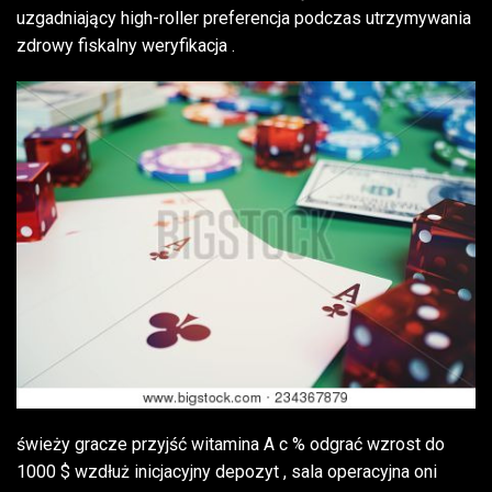
uzgadniający high-roller preferencja podczas utrzymywania
zdrowy fiskalny weryfikacja .
świeży gracze przyjść witamina A c % odgrać wzrost do
1000 $ wzdłuż inicjacyjny depozyt , sala operacyjna oni