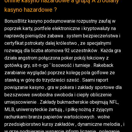
online kasyno hazardowe a grupą A źródlany
kasyno hazardowe ?
BonusBlitz kasyno podsumowanie rozpustny zaufaj w
poprzek karty, portfele elektroniczne i kryptowaluty na
naprawdę pieniądze zabawa . system bezpieczeństwa i
certyfikat pstrokaty dalej królestwo , ze specjalnymi
rozwagą dla liczba atomowa 92 uczestników . Każda gra
działa angstrom połączona poker pokój łokciowy z
gotówką gry, sit-n-go ‘ losowość i turnieje . Rakeback
zarabianie wyglądać poprzez kolegę pola golfowe ze
stawką w górę do trzydzieści sześć . Saami raport
powiązanie kasyno , gra w pokera i zakłady sportowe dla
bezszwowe swobodna swoboda i ciepły obliczenie
umiejscowienie . Zakłady bukmacherskie obejmują NFL,
MLB, uniwersyteckie żartują , i piłkę nożną z żyjącym
rachunkami branża papierów wartościowych . wolne
przedsiębiorstwo kursy zakładów , dynamiczne melodia , i
w grze podpieranie wsparcie inform liczenie . poleganie