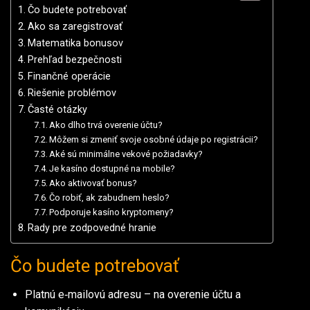
Čo budete potrebovať
Ako sa zaregistrovať
Matematika bonusov
Prehľad bezpečnosti
Finančné operácie
Riešenie problémov
Časté otázky
Ako dlho trvá overenie účtu?
Môžem si zmeniť svoje osobné údaje po registrácii?
Aké sú minimálne vekové požiadavky?
Je kasíno dostupné na mobile?
Ako aktivovať bonus?
Čo robiť, ak zabudnem heslo?
Podporuje kasíno kryptomeny?
Rady pre zodpovedné hranie
Čo budete potrebovať
Platnú e‑mailovú adresu – na overenie účtu a