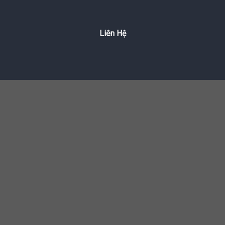
Liên Hệ