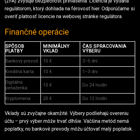
(2FA) zvyšuje bezpečnosť prihlásenia. Licencia je vydaná
regulátorom, ktorý dohliada na férovosť hier. Odporúčame si
overiť platnosť licencie na webovej stránke regulátora.
Finančné operácie
SPÔSOB
MINIMÁLNY
ČAS SPRACOVANIA
PLATBY
VKLAD
VÝBERU
Bankový prevod
10 €
3–5 dní
Kreditná karta
10 €
1–3 dni
Digitálna
10 €
Do 24 hodín
peňaženka
Kryptomena
20 €
Do 12 hodín
Vklady sú zvyčajne okamžité. Výbery podliehajú overeniu
účtu – prvý výber môže trvať dlhšie. Väčšina metód nemá
poplatky, no bankové prevody môžu účtovať malý poplatok.