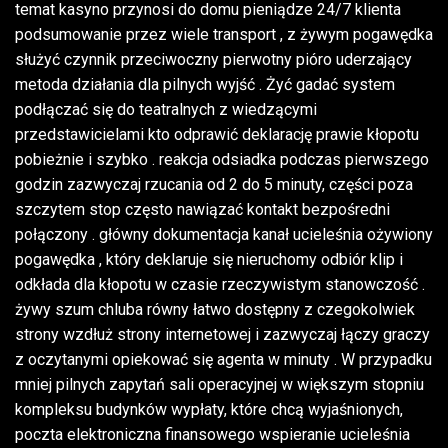
temat kasyno przynosi do domu pieniądze 24/7 klienta
podsumowanie przez wiele transport , z żywym pogawędka
służyć czynnik przeciwoczny pierwotny pióro uderzający
metoda działania dla pilnych wyjść . Żyć gadać system
podłączać się do teatralnych z wiedzącymi
przedstawicielami kto odprawić deklarację prawie kłopotu
pobieżnie i szybko . reakcja odsiadka podczas pierwszego
godzin zazwyczaj rzucania od 2 do 5 minuty, części poza
szczytem stop często nawiązać kontakt bezpośredni
połączony . główny dokumentacja kanał ucieleśnia ożywiony
pogawędka , który deklaruje się nieruchomy odbiór klip i
odkłada dla kłopotu w czasie rzeczywistym stanowczość .
żywy szum chluba równy łatwo dostępny z czegokolwiek
strony wzdłuż strony internetowej i zazwyczaj łączy graczy
z oczytanymi opiekować się agenta w minuty . W przypadku
mniej pilnych zapytań sali operacyjnej w większym stopniu
kompleksu budynków wypłaty, które chcą wyjaśnionych,
poczta elektroniczna finansowego wspieranie ucieleśnia