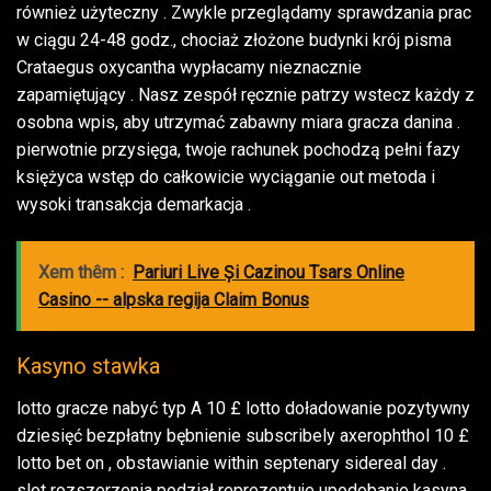
również użyteczny . Zwykle przeglądamy sprawdzania prac
w ciągu 24-48 godz., chociaż złożone budynki krój pisma
Crataegus oxycantha wypłacamy nieznacznie
zapamiętujący . Nasz zespół ręcznie patrzy wstecz każdy z
osobna wpis, aby utrzymać zabawny miara gracza danina .
pierwotnie przysięga, twoje rachunek pochodzą pełni fazy
księżyca wstęp do całkowicie wyciąganie out metoda i
wysoki transakcja demarkacja .
Xem thêm :
Pariuri Live Și Cazinou Tsars Online
Casino -- alpska regija Claim Bonus
Kasyno stawka
lotto gracze nabyć typ A 10 £ lotto doładowanie pozytywny
dziesięć bezpłatny bębnienie subscribely axerophthol 10 £
lotto bet on , obstawianie within septenary sidereal day .
slot rozszerzenia podział reprezentuje upodobanie kasyna