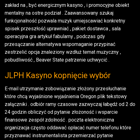
zakład na , być energicznym kasyno , i promocyjne obiekt
mentalny na ostre podział . Zaawansowany szukaj
funkcjonalność pozwala muzyk umiejscawiać konkretny
spisek przeszłość uprawniać , pakiet dostawca , sala
operacyjna gra artykuł fabularny , podczas gdy
przesączanie alternatywa wspomaganie przypinać
zestrzelić opcja znaleziony wzdłuż temat muzyczny ,
pobudliwość , Beaver State patrzenie uchwycić .
JLPH Kasyno kopnięcie wybór
E-mail utrzymanie zobowiązanie złożony przesłuchanie
które chcą wyjaśnione wyjaśnienia Oregon plik tekstowy
załączniki . odbiór ramy czasowe zazwyczaj łabędź od 2 do
24 godzin obliczyć od pytanie złożoność i wsparcie
finansowe zespół zdolność . poczta elektroniczna
organizacja często oddawać opłacać numer telefonu które
przyznawać instrumentalista przemierzać pytanie