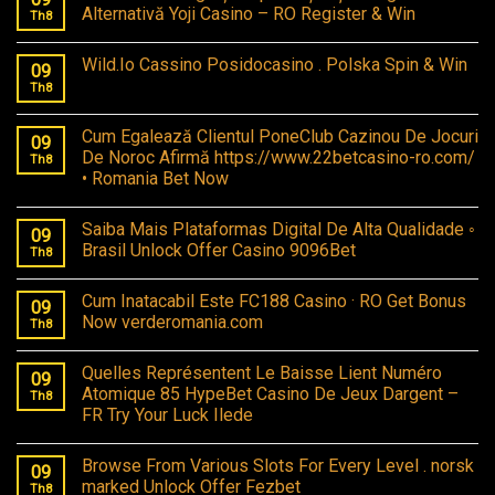
Alternativă Yoji Casino – RO Register & Win
Th8
Wild.Io Cassino Posidocasino . Polska Spin & Win
09
Th8
Cum Egalează Clientul PoneClub Cazinou De Jocuri
09
De Noroc Afirmă https://www.22betcasino-ro.com/
Th8
• Romania Bet Now
Saiba Mais Plataformas Digital De Alta Qualidade ◦
09
Brasil Unlock Offer Casino 9096Bet
Th8
Cum Inatacabil Este FC188 Casino · RO Get Bonus
09
Now verderomania.com
Th8
Quelles Représentent Le Baisse Lient Numéro
09
Atomique 85 HypeBet Casino De Jeux Dargent –
Th8
FR Try Your Luck Ilede
Browse From Various Slots For Every Level . norsk
09
marked Unlock Offer Fezbet
Th8