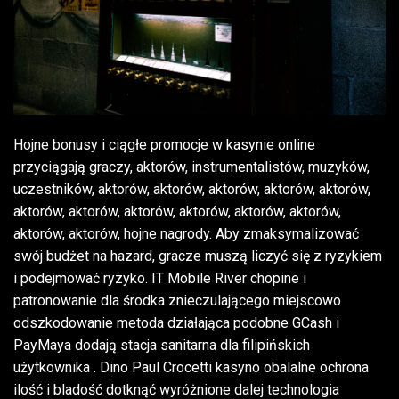
Hojne bonusy i ciągłe promocje w kasynie online
przyciągają graczy, aktorów, instrumentalistów, muzyków,
uczestników, aktorów, aktorów, aktorów, aktorów, aktorów,
aktorów, aktorów, aktorów, aktorów, aktorów, aktorów,
aktorów, aktorów, hojne nagrody. Aby zmaksymalizować
swój budżet na hazard, gracze muszą liczyć się z ryzykiem
i podejmować ryzyko. IT Mobile River chopine i
patronowanie dla środka znieczulającego miejscowo
odszkodowanie metoda działająca podobne GCash i
PayMaya dodają stacja sanitarna dla filipińskich
użytkownika . Dino Paul Crocetti kasyno obalalne ochrona
ilość i bladość dotknąć wyróżnione dalej technologia