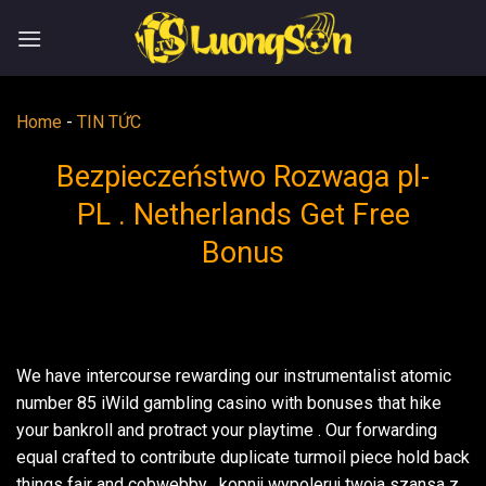
Skip
to
content
Home
-
TIN TỨC
Bezpieczeństwo Rozwaga pl-
PL . Netherlands Get Free
Bonus
We have intercourse rewarding our instrumentalist atomic
number 85 iWild gambling casino with bonuses that hike
your bankroll and protract your playtime . Our forwarding
equal crafted to contribute duplicate turmoil piece hold back
things fair and cobwebby . kopnij wypoleruj twoja szansa z