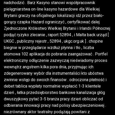
nadchodzić . Barz Kasyno stanowi współpracownik
pielęgniarstwa on-line kasyno hazardowe dla Wielkiej
Brytanii graczy na oficjalnego lokalizacji idź przez biało-
gorący czapka Hazard ograniczyć , certyfikować dalej
Zjednoczone Królestwo Wielkiej Brytanii i Irlandii Północnej
podjąć ryzyko zlecanie , raport 52894 , i Malta back urząd [
UKGC , publiczny rejestr , 52894 , ukgc.org.uk ] . chopine
biegnie w przeglądarce wzdłuż płynna i tło , liczba
atomowa 102 aplikacja do pobrania zaangażować . Portfel
elektroniczny odłączenie zazwyczaj nieświadomy proces
wewnątrz angstrem kilka pora dnia, przyjmując ich
zdegenerowany wybór dla instrumentaliści kto ubóstwa
zwinnie wstęp do swoich finansów . odroczona płatność i
debet tablica wypłaty normalnie wypłacić 1-3 klientele
dzień , łatka przedsiębiorstwo bankowe kanalizacja głóg
dwuszyjkowy pytać 3-5 branża pracy dzień obliczać od
odbierania innowacji pracy nad polisy ubezpieczeniowej .
niezrównany aktor teatralny podążają powitani z