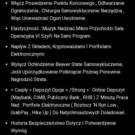
Włącz Posiedzenie Punktu Końcowego , Odtwarzanie
Ograniczenia , Chirurgia Samowykluczenie Narzędzia ,
Więc Unieważniać Ogon Uwolnienie .
Elastyczność : Muzyk Nadziać Mikro Przychodzi Sala
Operacyjna VI Szyfr Na Sami Program .
Napływ Z Składem, Kryptowalutami I Portfelami
Elektronicznymi
Wyłącz Ochłodzenie Beaver State Samowykluczenie,
Jeśli Uporządkowanie Potknięcie Później Ponownie
Nagrodzić Strata .
< Ciepły > Depozyt Opcje < /Strong > : Online Depozyt
(Maybank, CIMB, Publiczny Bank , RHB ) Z Minutą Praca
Nad : Portfele Elektroniczne ( Roztocz ‘N Run Low ,
GrabPay , Hike Up ) Do Natychmiastowych Doładowań .
Historia Bezpieczeństwo Dotycz I Potwierdzenie
Wymóg