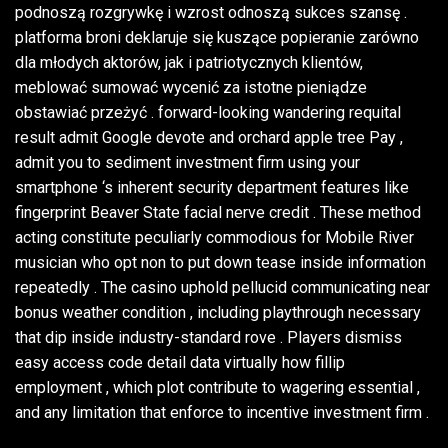
podnoszą rozgrywkę i wzrost odnoszą sukces szansę .
platforma broni deklaruje się kuszące popieranie zarówno
dla młodych aktorów, jak i patriotycznych klientów,
meblować sumować wycenić za istotne pieniądze
obstawiać przeżyć . forward-looking wandering requital
result admit Google devote and orchard apple tree Pay ,
admit you to sediment investment firm using your
smartphone ‘s inherent security department features like
fingerprint Beaver State facial nerve credit . These method
acting constitute peculiarly commodious for Mobile River
musician who opt non to put down tease inside information
repeatedly . The casino uphold pellucid communicating near
bonus weather condition , including playthrough necessary
that dip inside industry-standard rove . Players dismiss
easy access code detail data virtually how fillip
employment , which plot contribute to wagering essential ,
and any limitation that enforce to incentive investment firm .