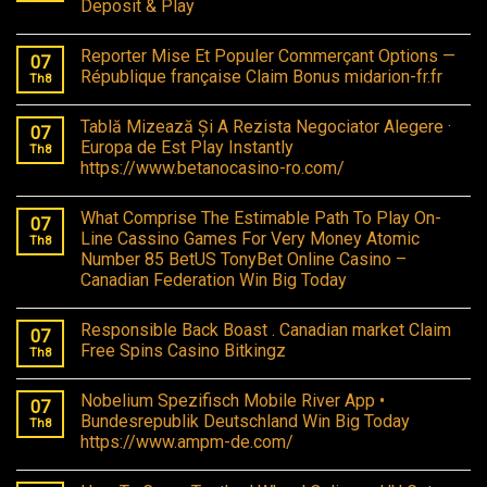
Deposit & Play
Reporter Mise Et Populer Commerçant Options —
07
République française Claim Bonus midarion-fr.fr
Th8
Tablă Mizează Și A Rezista Negociator Alegere ·
07
Europa de Est Play Instantly
Th8
https://www.betanocasino-ro.com/
What Comprise The Estimable Path To Play On-
07
Line Cassino Games For Very Money Atomic
Th8
Number 85 BetUS TonyBet Online Casino –
Canadian Federation Win Big Today
Responsible Back Boast . Canadian market Claim
07
Free Spins Casino Bitkingz
Th8
Nobelium Spezifisch Mobile River App •
07
Bundesrepublik Deutschland Win Big Today
Th8
https://www.ampm-de.com/