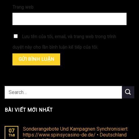
Trang web
Lưu tên của tôi, email, và trang web trong trình
duyệt này cho lần bình luận kế tiếp của tôi.
BÀI VIẾT MỚI NHẤT
Sonderangebote Und Kampagnen Synchronisiert
07
https://www.spinsycasino-de.de/ • Deutschland
Th8