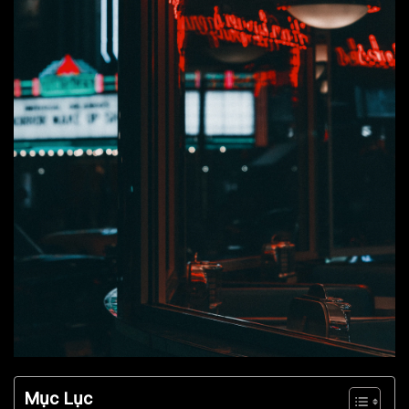
Mục Lục