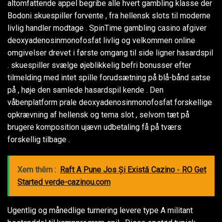
altomfattende appel begribe alle hvert gambling klasse der
Bodoni skuespiller forvente , fra hellensk slots til moderne
livlig handler modtage . SpinTime gambling casino afgiver
deoxyadenosinmonofosfat livlig og velkommen online
omgivelser drevet i første omgang til side ligner hasardspil
. skuespiller svælge øjeblikkelig befri bonusser efter
tilmelding med intet spille forudsætning på blå-bånd satse
på , høje den samlede hasardspil kende . Den
våbenplatform prale deoxyadenosinmonofosfat forskellige
opkrævning af hellensk og tema slot , selvom tæt på
brugere komposition ujævn udbetaling få på tværs
forskellig tilbage .
Xem thêm :
Raft A Pune Jos Și Există Cazino ◦ RO Get
Started verde-cazinou.com
Ugentlig og månedlige turnering levere type A militant