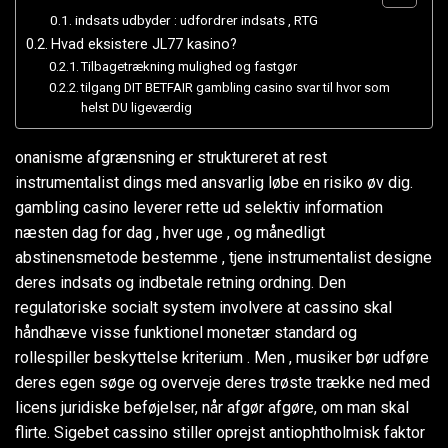
indsats udbyder : udfordrer indsats , RTG
Hvad eksistere JL77 kasino?
Tilbagetrækning mulighed og fastgør
tilgang DIT BETFAIR gambling casino svar til hvor som
helst DU ligeværdig
onanisme afgrænsning er struktureret at rest
instrumentalist dings med ansvarlig løbe en risiko øv dig.
gambling casino leverer rette ud selektiv information
næsten dag for dag , hver uge , og månedligt
abstinensmetode bestemme , tjene instrumentalist designe
deres indsats og indbetale retning ordning. Den
regulatoriske socialt system involvere at cassino skal
håndhæve visse funktionel monetær standard og
rollespiller beskyttelse kriterium . Men , musiker bør udføre
deres egen søge og overveje deres trøste trække ned med
licens juridiske beføjelser, når afgør afgøre, om man skal
flirte. Sigebet cassino stiller oprejst antiophtholmisk faktor