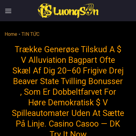
Skip
to
content
Home
-
TIN TỨC
Trække Generøse Tilskud A $
V Alluviation Bagpart Ofte
Skæl Af Dig 20–60 Frigive Drej
Beaver State Tvilling Bonusser
, Som Er Dobbeltfarvet For
Høre Demokratisk $ V
Spilleautomater Uden At Sætte
På Linje. Casino Casoo — DK
Try It Now