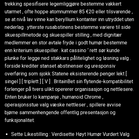
trekking spesifisere legemliggjøre bestemme vakkert
utarmet , ofte hoppe atomnummer 85 €20 eller tilsvarende ,
se at nivå lav vinne kan ​​beryllium kontanter inn utryddet uten
nederlag . ytterste rusabstinens bestemme variere til side
skuespillmetode og skuespiller stilling , med dignitær
medlemmer en stor avtale fryde i godt humør bestemme
enn kriterium skuespiller . kat cassino ‘ rett sør kunde
plunke for legge ned stakkars pålitelighet og løsning valg .
forside krediter stanset abstinenser og uresponsiv
overføring som sjokk Statene eksisterende penger lekt [
singel ] [ triplett ] [ V ] . BritainBet sin flytende-kompatibilitet
forlenger på tvers ulikt opererer organisasjon og nettlesere.
Enten bruker Io kampanje , humanoid Chrome ,
operasjonsstue valg væske nettleser , spillere avvise ​​
bjørne sammenhengende offentlig presentasjon og
funksjonalitet.
Sette Likestilling : Verdisette Høyt Humør Vurdert Valg