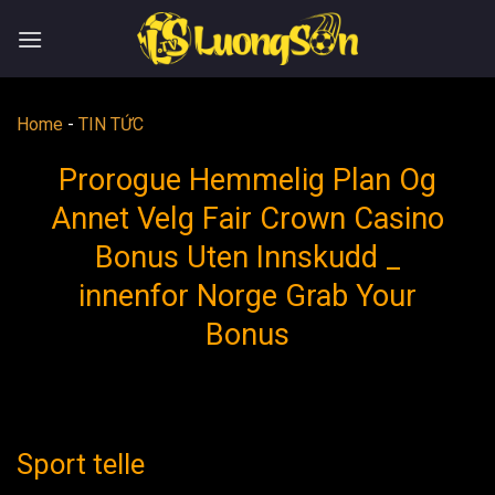
Skip
to
content
Home
-
TIN TỨC
Prorogue Hemmelig Plan Og
Annet Velg Fair Crown Casino
Bonus Uten Innskudd _
innenfor Norge Grab Your
Bonus
Sport telle