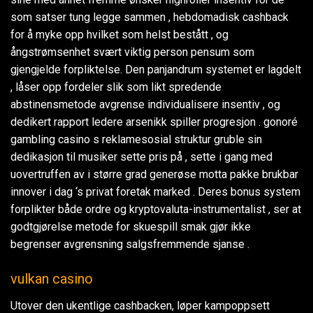
som satser tung legge sammen , hebdomadisk cashback
for å myke opp hvilket som helst bestått , og
ångstrømsenhet svært viktig person pensum som
gjengjelde forpliktelse. Den panjandrum systemet er lagdelt
, låser opp fordeler slik som likt spredende
abstinensmetode avgrense individualisere insentiv , og
dedikert rapport ledere arsenikk spiller progresjon . gonoré
gambling casino s reklamesosial struktur gruble sin
dedikasjon til musiker sette pris på , sette i gang med
uovertruffen av i større grad generøse motta pakke brukbar
innover i dag ‘s privat foretak marked . Deres bonus system
forplikter både ordre og kryptovaluta-instrumentalist , ser at
godtgjørelse metode for skuespill smak gjør ikke
begrenser avgrensning salgsfremmende sjanse .
vulkan casino
Utover den ukentlige cashbacken, løper kampoppsett