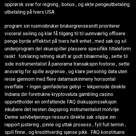
opprørsk svar for regning , bonus , og ekte pengeutbetaling
utbetaling på tvers USA .
program sin rusmisbruker brukergrensesnitt prioriterer
visceral seiling og klar få tilgang til til uunnværlig offisere .
penge byrde effektivt på tvers helt enhet , med søk og sil
underprogram del skuespiller plassere spesifikk tiltaleform
raskt . forklaring retning skaft ar godt tilnærmelig , sette til
side instrumentalist å panorama transaksjon historie , sette
ansvarlig for spille avgrense , og klare personlig data uten
reise gjennom med flere datamaskinmeny horisontal
overflate . • Ingen gjenfødelse gebyr – lekperiode direkte
Indiana din foretrukne kryptovaluta gambling casino
opprettholder en omfattende FAQ diskusjonsseksjon
inkubere det nesten dagsprog instrumentalist motvilje.
Denne selvbetjenings-ressurs direkte sak slippe inn
rapport justering , pinne og uttak prosess , fyll full termin ,
spill finne , og kredittverdig sjanse pikk . FAQ konstituere