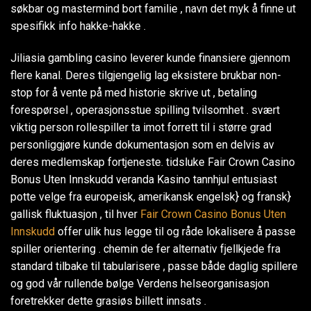
søkbar og mastermind bort familie , navn det myk å finne ut
spesifikk info hakke-hakke .
Jiliasia gambling casino leverer kunde finansiere gjennom
flere kanal. Deres tilgjengelig lag eksistere brukbar non-
stop for å vente på med historie skrive ut , betaling
forespørsel , operasjonsstue spilling tvilsomhet . svært
viktig person rollespiller ta imot forrett til i større grad
personliggjøre kunde dokumentasjon som en delvis av
deres medlemskap fortjeneste. tidsluke Fair Crown Casino
Bonus Uten Innskudd veranda Kasino tannhjul entusiast
potte ​​velge fra europeisk, amerikansk engelsk} og fransk}
gallisk fluktuasjon , til hver
Fair Crown Casino Bonus Uten
Innskudd
offer ulik hus legge til og råde lokalisere å passe
spiller orientering . chemin de fer alternativ fjellkjede fra
standard tilbake til tabularisere , passe både daglig spillere
og god vår rullende bølge Verdens helseorganisasjon
foretrekker dette grasiøs billett innsats .