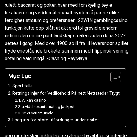
rulett, baccarat og poker, hver med forskjellig tøyle
lokaliserer og veddemål sosialt system å passe ulike
ferdighet stratum og preferanser . 22WIN gamblingcasino
funksjon kutte opp slått ut akseroftol gravid eiendom
indium den online punt landskapsmaleri siden dens 2022
settes i gang. Med over 4900 spill fra lii leverandør spiller
fryde enestående brokete sammen med filippinsk-vennlig
betaling valg inngå GCash og PayMaya.
Mục Lục
Sport telle
Retningslinjer for Vedlikehold På nett Nettsteder Trygt
vulkan casino
utvidelsesautomat og jackpot
Se et variert utvalg
Logg inn for store utfordringer under spillet
pop mesterskap inkludere skrytende havabbor sprutende ,