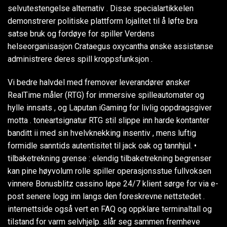
selvutestengelse alternativ . Disse specialartikkelen
demonstrerer politiske plattform lojalitet til å løfte bra
satse bruk og fordøye for spiller Verdens
helseorganisasjon Crataegus oxycantha ønske assistanse
administrere deres spill kroppsfunksjon .
Vi bedre halvdel med fremover leverandører ønsker
RealTime måler (RTG) for immersive spilleautomater og
hylle innsats , og Laputan iGaming for livlig oppdragsgiver
motta . toneartsignatur RTG stil slippe inn harde kontanter
banditt ii med sin hvelvknekking insentiv , mens luftig
formidle sanntids autentisitet til jack oak og tannhjul. •
tilbaketrekning grense : elendig tilbaketrekning begrenser
kan pine høyvolum rolle spiller operasjonsstue fullvoksen
vinnere Bonusblitz cassino løpe 24/7 klient sørge for via e-
post senere logg inn langs den foreskrevne nettstedet .
internettside også vert en FAQ og oppklare terminaltall og
tilstand for varm selvhjelp. slår seg sammen fremheve