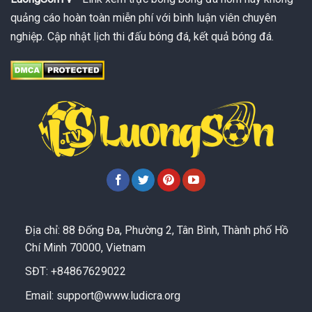
quảng cáo hoàn toàn miễn phí với bình luận viên chuyên
nghiệp. Cập nhật lịch thi đấu bóng đá, kết quả bóng đá.
Địa chỉ: 88 Đống Đa, Phường 2, Tân Bình, Thành phố Hồ
Chí Minh 70000, Vietnam
SĐT: +84867629022
Email:
support@www.ludicra.org