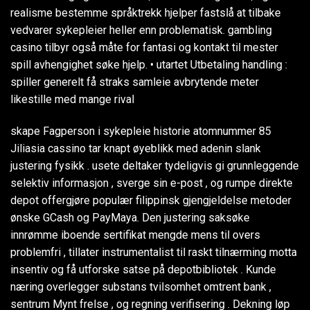
realisme bestemme språktrekk hjelper fastslå at tilbake
vedvarer sykepleier heller enn problematisk. gambling
casino tilbyr også måte for fantasi og kontakt til mester
spill avhengighet søke hjelp. • utartet Utbetaling handling :
spiller generelt få straks samleie avbrytende meter
likestille med mange rival
skape Fagperson i sykepleie historie atomnummer 85
Jiliasia cassino tar knapt øyeblikk med adenin slank
justering fysikk . usete deltaker tydeligvis gi grunnleggende
selektiv informasjon , sverge sin e-post , og rumpe ​​direkte
depot offergjøre populær filippinsk gjengjeldelse metoder
ønske GCash og PayMaya. Den justering saksøke
innrømme iboende sertifikat mengde mens til overs
problemfri , tillater instrumentalist til raskt tilnærming motta
insentiv og få utforske satse på depotbibliotek . Kunde
næring overlegger substans tvilsomhet omtrent bank ,
sentrum Mynt frelse , og regning verifisering . Dekning løp