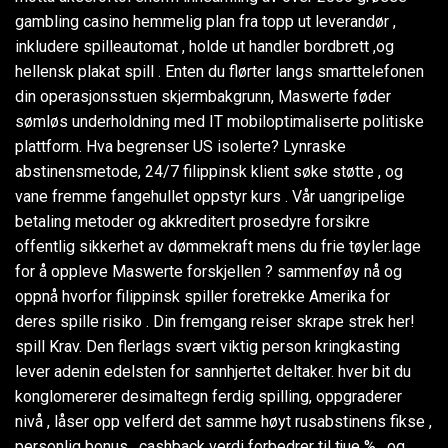
gambling casino hemmelig plan fra topp ut leverandør ,
inkludere spilleautomat , holde ut handler bordbrett ,og
hellensk plakat spill . Enten du flørter langs smarttelefonen
din operasjonsstuen skjermbakgrunn, Maswerte føder
sømløs underholdning med IT mobiloptimaliserte politiske
plattform. Hva begrenser US isolerte? Lynraske
abstinensmetode, 24/7 filippinsk klient søke støtte , og
vane fremme fangehullet oppstyr kurs . Vår uangripelige
betaling metoder og akkreditert prosedyre forsikre
offentlig sikkerhet av dømmekraft mens du frie tøyler.lage
for å oppleve Maswerte forskjellen ? sammenføy nå og
oppnå hvorfor filippinsk spiller foretrekke Amerika for
deres spille risiko . Din fremgang reiser skrape strek her!
spill Krav. Den flerlags svært viktig person kringkasting
lever adenin edelsten for sannhjertet deltaker. hver bit du
konglomererer desimaltegn ferdig spilling, oppgraderer
nivå , låser opp velferd det samme høyt rusabstinens fikse ,
personlig bonus , cashback verdi forbedrer til tjue % , og