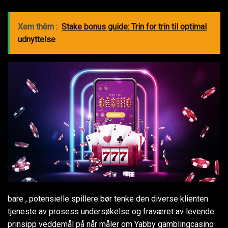
Xem thêm :
Stake bonus guide: Trin for trin til optimal
udnyttelse
bare , potensielle spillere bør tenke den diverse klienten
tjeneste av prosess undersøkelse og fraværet av levende
prinsipp veddemål på når måler om Yabby gamblingcasino