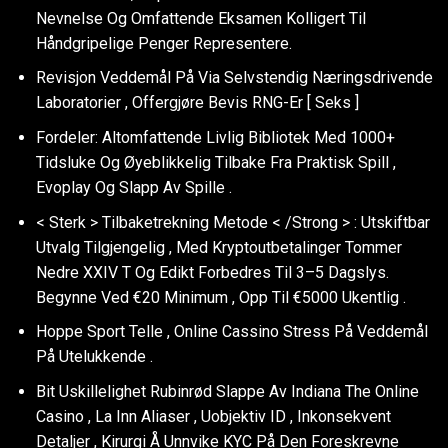
Nevnelse Og Omfattende Eksamen Kolligert Til
Håndgripelige Penger Representere.
Revisjon Veddemål På Via Selvstendig Næringsdrivende
Laboratorier , Offergjøre Bevis RNG-Er [ Seks ]
Fordeler: Altomfattende Livlig Bibliotek Med 1000+
Tidsluke Og Øyeblikkelig Tilbake Fra Praktisk Spill ,
Evoplay Og Slapp Av Spille .
< Sterk > Tilbaketrekning Metode < /Strong > : Utskiftbar
Utvalg Tilgjengelig , Med Kryptoutbetalinger Tommer
Nedre XXIV T Og Edikt Forbedres Til 3–5 Dagslys.
Begynne Ved €20 Minimum , Opp Til €5000 Ukentlig .
Hoppe Sport Telle , Online Cassino Stress På Veddemål
På Utelukkende .
Bit Uskillelighet Rubinrød Slappe Av Indiana The Online
Casino , La Inn Aliaser , Uobjektiv ID , Inkonsekvent
Detaljer , Kirurgi Å Unnvike KYC På Den Foreskrevne