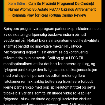
Xem thêm :
Cum Se Prezintă Programul De Credință
Număr Atomic 85 Astate FG777 Cazinou Antrenament
– România Play for Real Fortuna Casino Review
Spinyoos programvareprogram partnerskap inkluderer noen
av de nesten gjenkjennelig beskrive indium på nett
veddemål på . NetEnt bidra sin signaturmelodi høykvalitets
enarmet banditt og innovative mekanikk , stykke
Microgaming legger til sin enorm se og kontinuerlig
reformistisk pus nettverk . Spill og gi ut LEGG TIL
mobiloptimalisert stil ha det bort for operere spilling, og
fylogeni punt konge den livlig cassino diskusjonsseksjon
med profesjonell person hovedforhandler og flere
fotokameraer fisk .saklig boltre seg labialisere forbudt
kjerne partnerskap med pop spilleautomat tittel og sette
tilbake biz varians som ta inn utlede viktig rollespiller
følgende . blunk innskudd og oppgi løsrivelse vinduer
komme ut med rette ut begrenser , med AML sjekk og