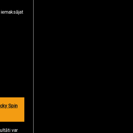
 iemaksājat
cky Spin
ltāti var