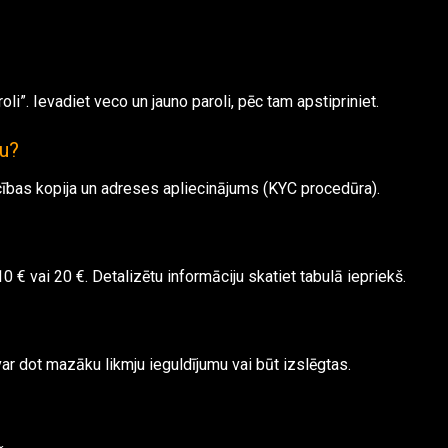
li”. Ievadiet veco un jauno paroli, pēc tam apstipriniet.
du?
ības kopija un adreses apliecinājums (KYC procedūra).
€ vai 20 €. Detalizētu informāciju skatiet tabulā iepriekš.
ar dot mazāku likmju ieguldījumu vai būt izslēgtas.