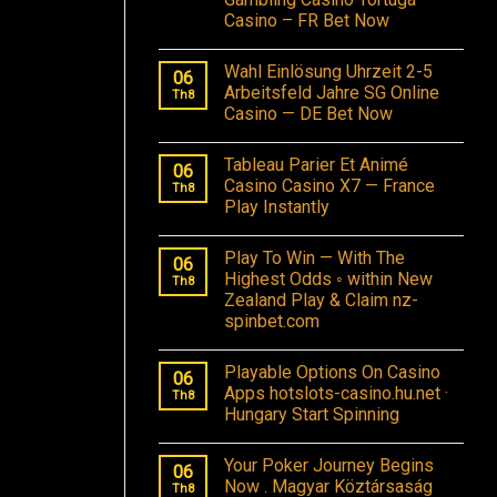
Casino – FR Bet Now
Wahl Einlösung Uhrzeit 2-5
06
Arbeitsfeld Jahre SG Online
Th8
Casino — DE Bet Now
Tableau Parier Et Animé
06
Casino Casino X7 — France
Th8
Play Instantly
Play To Win — With The
06
Highest Odds ◦ within New
Th8
Zealand Play & Claim nz-
spinbet.com
Playable Options On Casino
06
Apps hotslots-casino.hu.net ·
Th8
Hungary Start Spinning
Your Poker Journey Begins
06
Now . Magyar Köztársaság
Th8