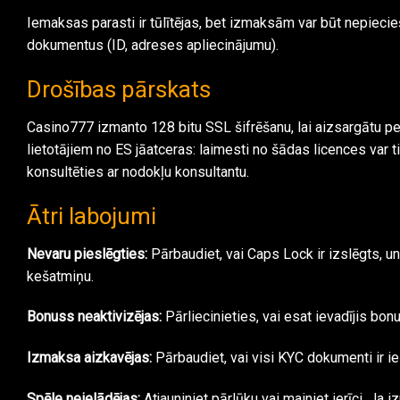
Iemaksas parasti ir tūlītējas, bet izmaksām var būt nepiec
dokumentus (ID, adreses apliecinājumu).
Drošības pārskats
Casino777 izmanto 128 bitu SSL šifrēšanu, lai aizsargātu pe
lietotājiem no ES jāatceras: laimesti no šādas licences var 
konsultēties ar nodokļu konsultantu.
Ātri labojumi
Nevaru pieslēgties:
Pārbaudiet, vai Caps Lock ir izslēgts, un 
kešatmiņu.
Bonuss neaktivizējas:
Pārliecinieties, vai esat ievadījis bo
Izmaksa aizkavējas:
Pārbaudiet, vai visi KYC dokumenti ir i
Spēle neielādējas:
Atjauniniet pārlūku vai mainiet ierīci. Ja i