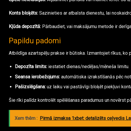
Konts bloķēts:
Sazinieties ar atbalsta dienestu, lai noskaidr
Kļūda depozītā:
Pārbaudiet, vai maksājumu metode ir derīga 
Papildu padomi
Atbildīga azartspēļu prakse ir būtiska. Izmantojiet rīkus, k
Depozīta limits:
iestatiet dienas/nedēļas/mēneša limitu.
Seansa ierobežojums:
automātiska izrakstīšanās pēc note
Pašizslēgšana:
uz laiku vai pastāvīgi bloķēt piekļuvi kon
Šie rīki palīdz kontrolēt spēlēšanas paradumus un novērst p
Xem thêm :
Pirmā izmaksa 1xbet: detalizēts ceļvedis La