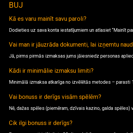
BUJ
Kā es varu mainīt savu paroli?
Dodieties uz sava konta iestatījumiem un atlasiet “Mainīt paro
Vai man ir jāuzrāda dokumenti, lai izņemtu nau
Jā, pirms pirmās izmaksas jums jāiesniedz personas apliec
Kādi ir minimālie izmaksu limiti?
Minimālā izmaksa atkarīga no izvēlētās metodes – parasti 10 
Vai bonuss ir derīgs visām spēlēm?
Nē, dažas spēles (piemēram, dzīvais kazino, galda spēles) v
Cik ilgi bonuss ir derīgs?