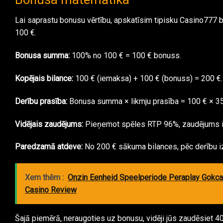
Lai saprastu bonusu vērtību, apskatīsim tipisku Casino777 
100 €.
Bonusa summa:
100% no 100 € = 100 € bonuss.
Kopējais bilance:
100 € (iemaksa) + 100 € (bonuss) = 200 €.
Derību prasība:
Bonusa summa × likmju prasība = 100 € × 35
Vidējais zaudējums:
Pieņemot spēles RTP 96%, zaudējums ir
Paredzamā atdeve:
No 200 € sākuma bilances, pēc derību iz
Xem thêm :
Onzin Eenheid Speelperiode Peraplay Gokcas
Casino Review
Šajā piemērā, neraugoties uz bonusu, vidēji jūs zaudēsiet 40