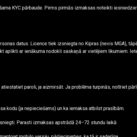
iešama KYC pārbaude. Pirms pirmās izmaksas noteikti iesniedzie
rsonas datus. Licence tiek izsniegta no Kipras (nevis MGA), tāp
tikt aplikti ar ienākuma nodokli saskaņā ar vietējiem likumiem. Ie
atiestatiet paroli, ja aizmirsāt. Ja problēma turpinās, notīriet pār
nusa kodu (ja nepieciešams) un ka iemaksa atbilst prasībām.
esniegti. Parasti izmaksas apstrādā 24–72 stundu laikā.
zmantojat mobilo versiju, pārliecinieties, ka tā ir saderīga.