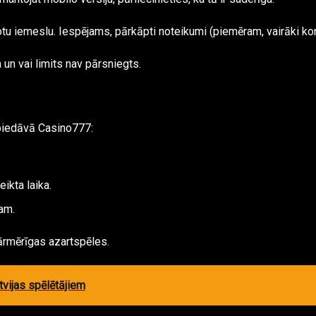
otu iemeslu. Iespējams, pārkāpti noteikumi (piemēram, vairāki kon
un vai limits nav pārsniegts.
o piedāvā Casino777:
ikta laika.
tam.
ārmērīgas azartspēles.
tvijas spēlētājiem