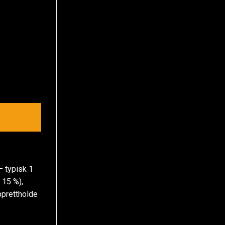
– typisk 1
 15 %),
pprettholde