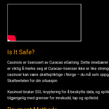
Is It Safe?
Casinolo er lisensiert av Curacao eGaming. Dette innebærer a
er viktig å merke seg at Curacao-lisenser ikke er like stre
casinoer kan være skattepliktige i Norge – du må selv oppg
Skatteetaten for din situasjon.
Kasinoet bruker SSL-kryptering for å beskytte data, og spil
tilgjengelig med grenser for innskudd, tap og spilletid.