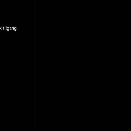
 tilgang.