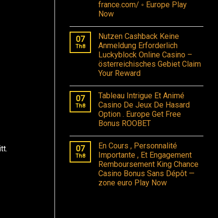
france.com/ ◦ Europe Play
Now
Nutzen Cashback Keine
07
Anmeldung Erforderlich
Th8
Luckyblock Online Casino –
österreichisches Gebiet Claim
Your Reward
Tableau Intrigue Et Animé
07
Casino De Jeux De Hasard
Th8
Option . Europe Get Free
Bonus ROOBET
En Cours , Personnalité
tt.
07
Importante , Et Engagement
Th8
Remboursement King Chance
Casino Bonus Sans Dépôt —
zone euro Play Now