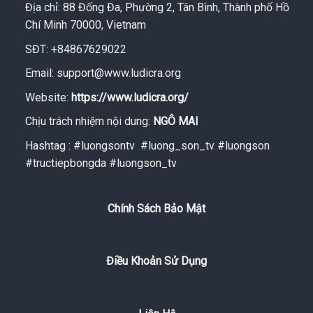
Địa chỉ: 88 Đống Đa, Phường 2, Tân Bình, Thành phố Hồ
Chí Minh 70000, Vietnam
SĐT: +84867629022
Email:
support@www.ludicra.org
Website:
https://www.ludicra.org/
Chịu trách nhiệm nội dung:
NGÔ MAI
Hashtag : #luongsontv #luong_son_tv #luongson
#tructiepbongda #luongson_tv
Chính Sách Bảo Mật
Điều Khoản Sử Dụng