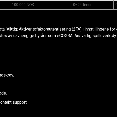
100 000 NOK
0–24 timer
ata.
Viktig:
Aktiver tofaktorautentisering (2FA) i innstillingene for
estes av uavhengige byråer som eCOGRA. Ansvarlig spilleverktøy 
ngskrav.
ode.
kontakt support.