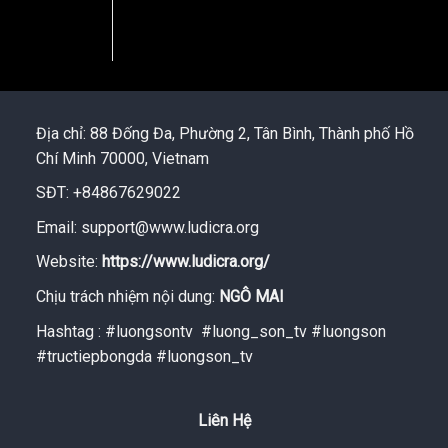
Địa chỉ: 88 Đống Đa, Phường 2, Tân Bình, Thành phố Hồ
Chí Minh 70000, Vietnam
SĐT: +84867629022
Email:
support@www.ludicra.org
Website:
https://www.ludicra.org/
Chịu trách nhiệm nội dung:
NGÔ MAI
Hashtag : #luongsontv #luong_son_tv #luongson
#tructiepbongda #luongson_tv
Liên Hệ