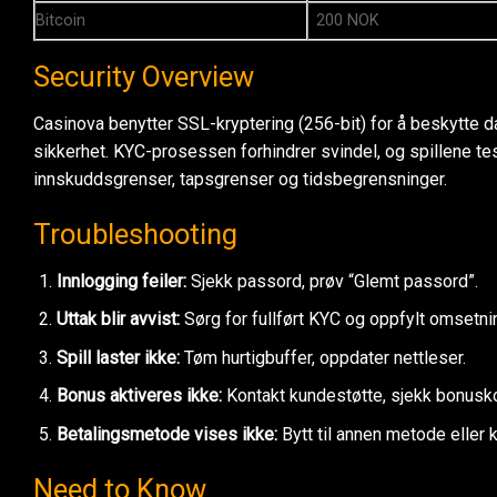
Bitcoin
200 NOK
Security Overview
Casinova benytter SSL-kryptering (256-bit) for å beskytte d
sikkerhet. KYC-prosessen forhindrer svindel, og spillene t
innskuddsgrenser, tapsgrenser og tidsbegrensninger.
Troubleshooting
Innlogging feiler:
Sjekk passord, prøv “Glemt passord”.
Uttak blir avvist:
Sørg for fullført KYC og oppfylt omsetni
Spill laster ikke:
Tøm hurtigbuffer, oppdater nettleser.
Bonus aktiveres ikke:
Kontakt kundestøtte, sjekk bonusk
Betalingsmetode vises ikke:
Bytt til annen metode eller 
Need to Know