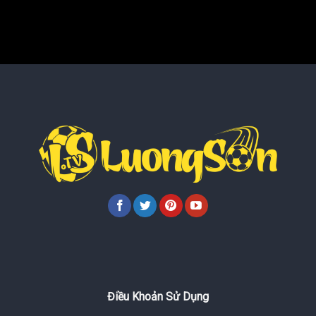
Điều Khoản Sử Dụng