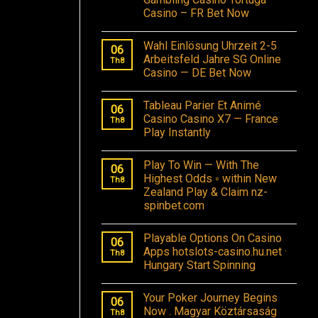
Casino – FR Bet Now
Wahl Einlösung Uhrzeit 2-5
06
Arbeitsfeld Jahre SG Online
Th8
Casino — DE Bet Now
Tableau Parier Et Animé
06
Casino Casino X7 — France
Th8
Play Instantly
Play To Win — With The
06
Highest Odds ◦ within New
Th8
Zealand Play & Claim nz-
spinbet.com
Playable Options On Casino
06
Apps hotslots-casino.hu.net ·
Th8
Hungary Start Spinning
Your Poker Journey Begins
06
Now . Magyar Köztársaság
Th8