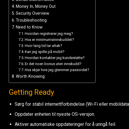
Money In, Money Out
Security Overview
Troubleshooting
Need to Know
Hvordan registrerer jeg meg?
Hva er minimumsinnskuddet?
Hvor lang tid tar uttak?
Kan jeg spille på mobil?
Hvordan kontakter jeg kundestøtte?
Er det noen bonus uten innskudd?
Hva skjer hvis jeg glemmer passordet?
Worth Knowing
Getting Ready
Sørg for stabil internettforbindelse (Wi-Fi eller mobildata
Oppdater enheten til nyeste OS-versjon.
Aktiver automatiske oppdateringer for å unngå feil.