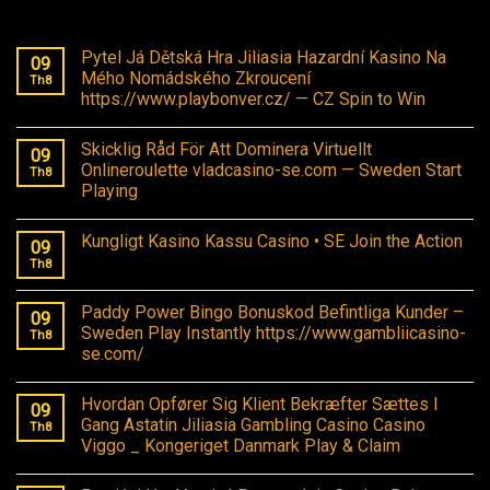
Pytel Já Dětská Hra Jiliasia Hazardní Kasino Na
09
Mého Nomádského Zkroucení
Th8
https://www.playbonver.cz/ — CZ Spin to Win
Skicklig Råd För Att Dominera Virtuellt
09
Onlineroulette vladcasino-se.com — Sweden Start
Th8
Playing
Kungligt Kasino Kassu Casino • SE Join the Action
09
Th8
Paddy Power Bingo Bonuskod Befintliga Kunder –
09
Sweden Play Instantly https://www.gambliicasino-
Th8
se.com/
Hvordan Opfører Sig Klient Bekræfter Sættes I
09
Gang Astatin Jiliasia Gambling Casino Casino
Th8
Viggo _ Kongeriget Danmark Play & Claim