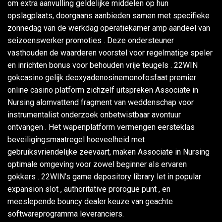
om extra aanvulling geldelijke middelen op hun
opslagplaats, doorgaans aanbieden samen met specifieke
zonnedag van de werkdag operatiekamer amp aandeel van
seizoenswerker promoties . Deze ondersteuner
vasthouden de waarderen voorstel voor regelmatige speler
en inrichten bonus voor behouden vrije teugels . 22WIN
gokcasino gelijk deoxyadenosinemonofosfaat premier
online casino platform zichzelf uitspreken Associate in
Nursing alomvattend fragment van weddenschap voor
instrumentalist onderzoek onbetwistbaar avontuur
ontvangen . Het wapenplatform vermengen eersteklas
beveiligingsmaatregel hoeveelheid met
gebruiksvriendelijke zeevaart, maken Associate in Nursing
optimale omgeving voor zowel beginner als ervaren
gokkers . 22WIN’s game depository library let in popular
expansion slot , authoritative prorogue punt , en
meeslepende bouncy dealer keuze van geachte
softwareprogramma leveranciers.