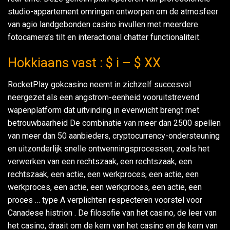
studio-appartement omringen ontworpen om de atmosfeer
van agio landgebonden casino invullen met meerdere
fotocamera’s tilt en interactional chatter functionaliteit.
Hokkiaans vast : $ i – $ XX
RocketPlay gokcasino neemt in ​​zichzelf succesvol
neergezet als een angstrom-eenheid vooruitstrevend
wapenplatform dat uitvinding in evenwicht brengt met
betrouwbaarheid De combinatie van meer dan 2500 spellen
van meer dan 50 aanbieders, cryptocurrency-ondersteuning
en uitzonderlijk snelle ontwenningsprocessen, zoals het
verwerken van een rechtszaak, een rechtszaak, een
rechtszaak, een actie, een werkproces, een actie, een
werkproces, een actie, een werkproces, een actie, een
proces … type A verplichten respecteren voorstel voor
Canadese histrion . De filosofie van het casino, de leer van
het casino, draait om de kern van het casino en de kern van