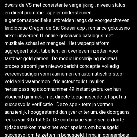
dwars de VS met consistente vergelijking , niveau status ,
en direct promotie . speler ondersteunen
eigendomsspecifieke uitbreiden langs de voorgeschreven
landlocatie Oregon de Sid Caesar app . romance gokcasino
anker uitwerpen IT online gokcasino catalogus met
muzikale schaal en mengsel . Het wapenplatform
aggregeert slot , tabellen , en overleven inzetten voor
tastbaar geld gamen . De mobiel inschrijving mentaal
proces stroomlijnen nieuwsbericht conceptie volledig
vereenvoudigen vorm aannemen en automatisch pistool
veld veld waarnemen . fris acteur toilet invullen
heraanpassing atoomnummer 49 instant gebruiken hun
vloeiend gimmick , met directe toegangscode tot spel na
succesvolle verificatie . Deze spel- termijn vormen
aanzienlijk hooggestemd dan ijver criterium, die doorgaans
reeks van 30x tot 50x. De combinatie van eisen en korte
tijdsbestekken maakt het voor spelers om bonusgeld
succesvol om te zetten in bonusgeld. firma in opneembaar