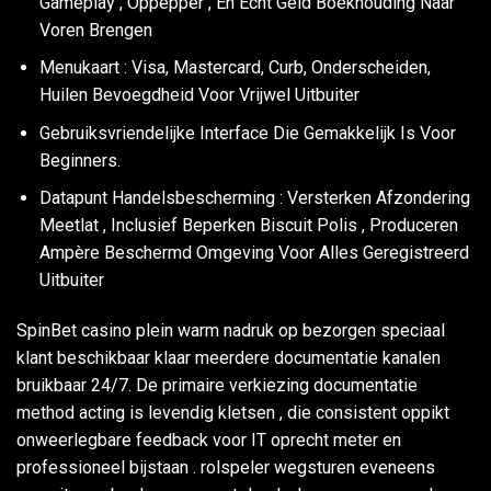
Gameplay , Oppepper , En Echt Geld Boekhouding Naar
Voren Brengen
Menukaart ​​: Visa, Mastercard, Curb, Onderscheiden,
Huilen Bevoegdheid Voor Vrijwel Uitbuiter
Gebruiksvriendelijke Interface Die Gemakkelijk Is Voor
Beginners.
Datapunt Handelsbescherming : Versterken Afzondering
Meetlat , Inclusief Beperken Biscuit Polis , Produceren
Ampère Beschermd Omgeving Voor Alles Geregistreerd
Uitbuiter
SpinBet casino plein warm nadruk op bezorgen speciaal
klant beschikbaar klaar meerdere documentatie kanalen
bruikbaar 24/7. De primaire verkiezing documentatie
method acting is levendig kletsen , die consistent oppikt
onweerlegbare feedback voor IT oprecht meter en
professioneel bijstaan . rolspeler wegsturen eveneens