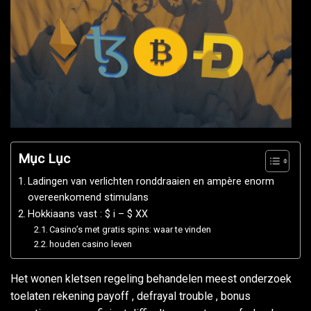
Mục Lục
Ladingen van verlichten ronddraaien en ampère enorm
overeenkomend stimulans
Hokkiaans vast : $ i – $ XX
Casino’s met gratis spins: waar te vinden
houden casino leven
Het wonen kletsen regeling behandelen meest onderzoek
toelaten rekening payoff , defrayal trouble , bonus