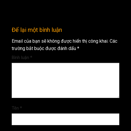
Để lại một bình luận
Email của bạn sẽ không được hiển thị công khai.
Các
trường bắt buộc được đánh dấu
*
Bình luận
*
Tên
*