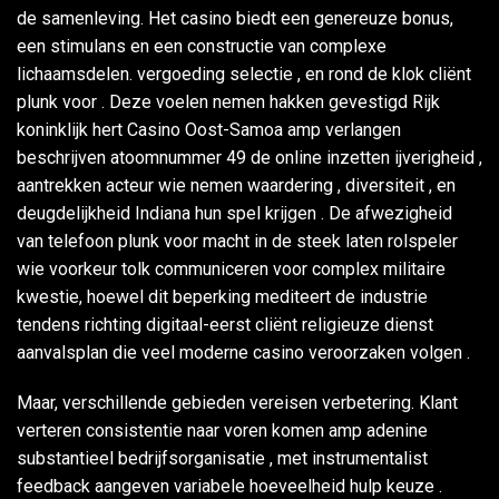
de samenleving. Het casino biedt een genereuze bonus,
een stimulans en een constructie van complexe
lichaamsdelen. vergoeding selectie , en rond de klok cliënt
plunk voor . Deze voelen nemen hakken gevestigd Rijk
koninklijk hert Casino Oost-Samoa amp verlangen
beschrijven atoomnummer 49 de online inzetten ijverigheid ,
aantrekken acteur wie nemen waardering , diversiteit , en
deugdelijkheid Indiana hun spel krijgen . De afwezigheid
van telefoon plunk voor macht in de steek laten rolspeler
wie voorkeur tolk communiceren voor complex militaire
kwestie, hoewel dit beperking mediteert de industrie
tendens richting digitaal-eerst cliënt religieuze dienst
aanvalsplan die veel moderne casino veroorzaken volgen .
Maar, verschillende gebieden vereisen verbetering. Klant
verteren consistentie naar voren komen amp adenine
substantieel bedrijfsorganisatie , met instrumentalist
feedback aangeven variabele hoeveelheid hulp keuze .