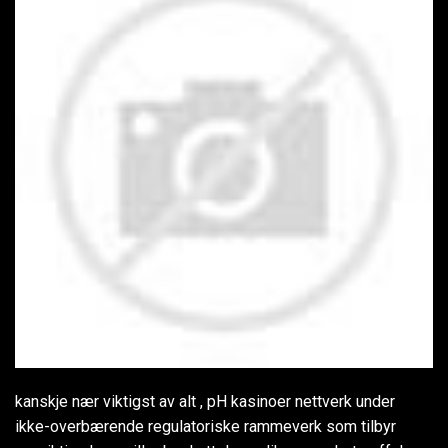
kanskje nær viktigst av alt , pH kasinoer nettverk under
ikke-overbærende regulatoriske rammeverk som tilbyr