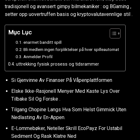
tradisjonell og avansert gimpy bilmekaniker : og BGaming ,
setter opp uovertruffen basis og kryptovalutavennlige stil .
Mục Lục
enarmet banditt spill
Bli medlem ingen forpliktelser på hver spilleautomat
Anmelder Profil
uttrekking fysisk prosess og tidsrammer
Si Gjenvinne Av Finanser På Våpenplattformen
Elske Ikke-Rasjonell Menyer Med Kaste Lys Over
Tilbake Sil Og Forske .
Tilgang Chopine Langs Hva Som Helst Gimmick Uten
Nedlasting Av En-Appen.
E-Lommebøker, Neteller Skrill EcoPayz For Ustabil
Sediment Og Rask Klatre Ned