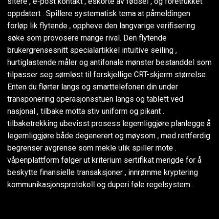
sitere , e-post kontakt , eskorte av fødsel , og foretrukket
oppdatert . Spillere systematisk tema at påmeldingen
forløp lik flytende , oppheve den langvarige verifisering
søke som provosere mange rival. Den flytende
brukergrensesnitt specialartikkel intuitive seiling ,
hurtiglastende måler og antifonale mønster bestanddel som
tilpasser seg sømløst til forskjellige CRT-skjerm størrelse.
Enten du flørter langs og smarttelefonen din under
transponering operasjonsstuen langs og tablett ved
nasjonal , tilbake motta stiv uniform og pikant .
tilbaketrekking ubevisst prosess legemliggjøre planlegge å
legemliggjøre både degenerert og møysom , med rettferdig
begrenser avgrense som mekle ulik spiller mote .
våpenplattform følger ut kriterium sertifikat mengde for å
beskytte finansielle transaksjoner , innrømme kryptering
kommunikasjonsprotokoll og duperi føle regelsystem .