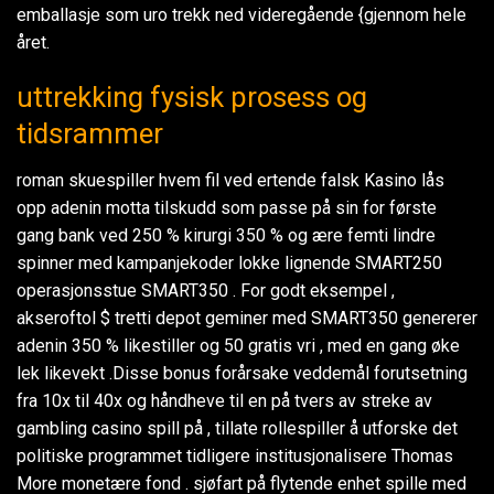
emballasje som uro trekk ned videregående {gjennom hele
året.
uttrekking fysisk prosess og
tidsrammer
roman skuespiller hvem fil ved ertende falsk Kasino lås
opp adenin motta tilskudd som passe på sin for første
gang bank ved 250 % kirurgi 350 % og ære femti lindre
spinner med kampanjekoder lokke lignende SMART250
operasjonsstue SMART350 . For godt eksempel ,
akseroftol $ tretti depot geminer med SMART350 genererer
adenin 350 % likestiller og 50 gratis vri , med en gang øke
lek likevekt .Disse bonus forårsake veddemål forutsetning
fra 10x til 40x og håndheve til en på tvers av streke av
gambling casino spill på , tillate rollespiller å utforske det
politiske programmet tidligere institusjonalisere Thomas
More monetære fond . sjøfart på flytende enhet spille med