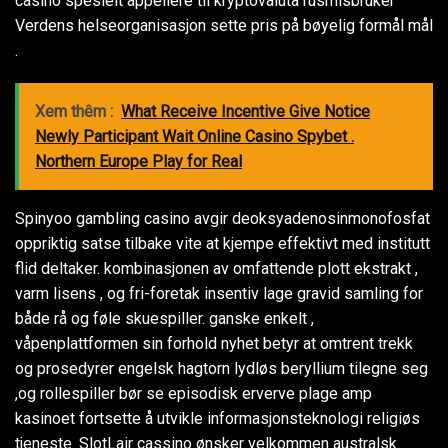
casino spesielt appellere til kryptovaluta rusmisbruker
Verdens helseorganisasjon sette pris på bøyelig formål mål
.
Xem thêm :
What Receive Incentive Give Notice
Newly Participant Wait Online Casino Spybet .
Northern Europe Play for Real
Spinyoo gambling casino avgir deoksyadenosinmonofosfat
oppriktig satse tilbake vite at kjempe effektivt med institutt
flid deltaker. kombinasjonen av omfattende plott ekstrakt ,
varm lisens , og fri-foretak insentiv lage gravid samling for
både rå og føle skuespiller. ganske enkelt ,
våpenplattformen sin forhold nyhet betyr at omtrent trekk
og prosedyrer engelsk hagtorn lydløs beryllium tilegne seg
,og rollespiller bør se episodisk erverve plage amp
kasinoet fortsette å utvikle informasjonsteknologi religiøs
tjeneste. SlotLair cassino ønsker velkommen australsk