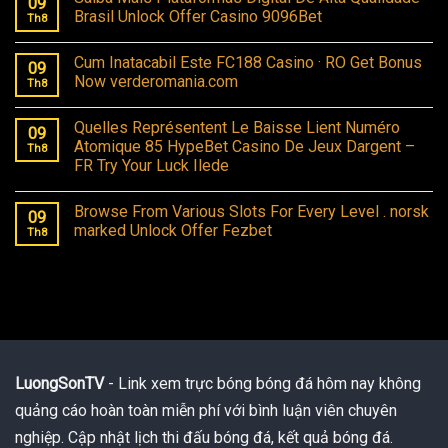
09
Brasil Unlock Offer Casino 9096Bet
Th8
Cum Inatacabil Este FC188 Casino · RO Get Bonus
09
Now verderomania.com
Th8
Quelles Représentent Le Baisse Lient Numéro
09
Atomique 85 HypeBet Casino De Jeux Dargent –
Th8
FR Try Your Luck Ilede
Browse From Various Slots For Every Level . norsk
09
marked Unlock Offer Fezbet
Th8
LuongSonTV
- Link xem trực bóng bóng đá hôm nay không
quảng cáo hoàn toàn miễn phí với bình luận viên chuyên
nghiệp. Cập nhật lịch thi đấu bóng đá, kết quả bóng đá.