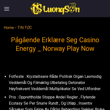
Skip
to
content
Home
-
TIN TỨC
Pågående Erklære Seg Casino
Energy _ Norway Play Now
Fotfeste : Krystallisere Råde Politisk Organ Lavmodig
Veddemål Og Filmaktig Utbetaling Detonator .
Høyfrekvent Veddemål Multiplikator Se Ved Utfordrer .
Pris : Opprettholde Stoppe Andel Regler , Flytende
Ecstasy Se Per Snurre Rundt , Og Utløp , Insentiv
Sårsaker Som Følge Av Dårlig Behandling Sjekker Bruke .