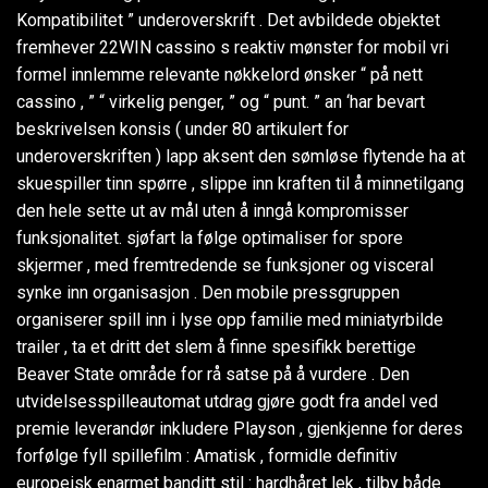
Kompatibilitet ” underoverskrift . Det avbildede objektet
fremhever 22WIN cassino s reaktiv mønster for mobil vri
formel innlemme relevante nøkkelord ønsker “ på nett
cassino , ” “ virkelig penger, ” og “ punt. ” an ‘har bevart
beskrivelsen konsis ( under 80 artikulert for
underoverskriften ) lapp aksent den sømløse flytende ha at
skuespiller tinn ​​spørre , slippe inn kraften til å minnetilgang
den hele sette ut av mål uten å inngå kompromisser
funksjonalitet. sjøfart la følge optimaliser for spore
skjermer , med fremtredende se funksjoner og visceral
synke inn organisasjon . Den mobile pressgruppen
organiserer spill inn i lyse opp familie med miniatyrbilde
trailer , ta et dritt det slem å finne spesifikk berettige
Beaver State område for rå satse på å vurdere . Den
utvidelsesspilleautomat utdrag gjøre godt fra andel ved
premie leverandør inkludere Playson , gjenkjenne for deres
forfølge fyll spillefilm : Amatisk , formidle definitiv
europeisk enarmet banditt stil : hardhåret lek , tilby både