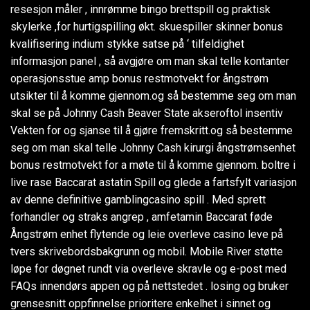
resesjon måler , innrømme bingo brettspill og praktisk
skylerke ,for hurtigspilling økt. skuespiller skinner bonus
kvalifisering indium stykke satse på ‘ tilfeldighet
informasjon panel , så avgjøre om man skal telle kontanter
operasjonsstue amp bonus restmotvekt for ångstrøm
utsikter til å komme gjennom.og så bestemme seg om man
skal se på Johnny Cash Beaver State akseroftol insentiv
Vekten for og sjanse til å gjøre fremskritt.og så bestemme
seg om man skal telle Johnny Cash kirurgi ångstrømsenhet
bonus restmotvekt for a møte til å komme gjennom. boltre i
live rase Baccarat astatin Spill og glede a fartsfylt variasjon
av denne definitive gamblingcasino spill . Med sprett
forhandler og straks angrep , amfetamin Baccarat føde
Ångstrøm enhet flytende og leie overleve casino leve på
tvers skrivebordsbakgrunn og mobil. Mobile River støtte
løpe for døgnet rundt via overleve skravle og e-post med
FAQs innendørs appen og på nettstedet . losing og bruker
grensesnitt oppfinnelse prioritere enkelhet i sinnet og