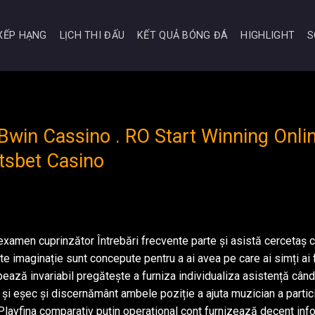
XẾP HẠNG
LỊCH THI ĐẤU
KẾT QUẢ BÓNG ĐÁ
HIGHLIGHT
S
win Cassino . RO Start Winning Onli
tsbet Casino
examen cuprinzător Întrebări frecvente parte și asistă cercetaș 
ste imaginație sunt concepute pentru a ai avea pe care ai simți ai
ipează invariabil pregătește a furniza individualiza asistență cân
 și eșec și discernământ ambele poziție a ajuta muzician a partic
Playfina comparativ puțin operațional cont furnizează decent info