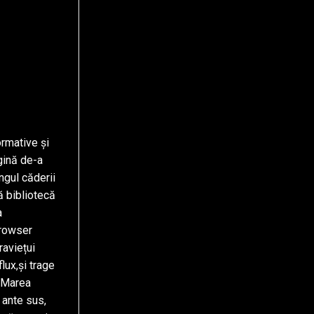
ormative și
agină de-a
ungul căderii
ă bibliotecă
a
Browser
raviețui
lux,și trage
u Marea
 ante sus,