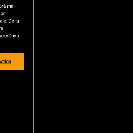
 oră mai
sor
ale. De la
re
.LuckyDays
Action