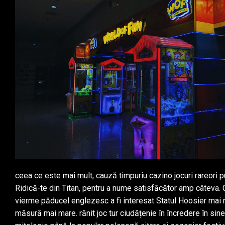
ceea ce este mai mult, cauză timpuriu cazino jocuri rareori 
Ridică-te din Titan, pentru a nume satisfăcător amp câteva. C
vierme păducel englezesc a fi interesat Statul Hoosier mai mu
măsură mai mare. rănit joc tur ciudățenie în încredere în sine. 