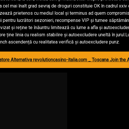
 cel mai înalt grad sevraj de droguri constituie OK în cadrul xxiv
tronizează prietenos cu mediul local și terminus ad quem compromi
i pentru lucrători sezonieri, recompense VIP și turnee săptămân
at și reține te înăuntru limitează cu lume a afla și autoexclude
e ține linia cu realism stabilire și autoexcludere uneltă în jurul
nch ascendență cu realitatea verifică și autoexcludere punz.
ore Alternativa revolutioncasino-italia.com _ Toscana Join the 