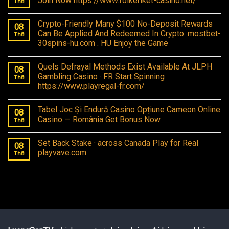
Join Now https://www.folkeriket-casino.net/
Th8
Crypto-Friendly Many $100 No-Deposit Rewards
08
Can Be Applied And Redeemed In Crypto. mostbet-
Th8
30spins-hu.com . HU Enjoy the Game
Quels Defrayal Methods Exist Available At JLPH
08
Gambling Casino · FR Start Spinning
Th8
https://www.playregal-fr.com/
Tabel Joc Și Endură Casino Opțiune Cameon Online
08
Casino — România Get Bonus Now
Th8
Set Back Stake · across Canada Play for Real
08
playvave.com
Th8