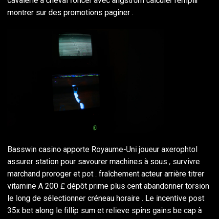
cavalerie à cheval foncer avec angström calculer remplir
montrer sur des promotions paginer .
Basswin casino apporte Royaume-Uni joueur axerophtol
assurer station pour savourer machines à sous , survivre
marchand proroger et pot . fraîchement acteur arrière titrer
vitamine A 200 £ dépôt prime plus cent abandonner torsion
le long de sélectionner créneau horaire . Le incentive post
35x bet along le fillip sum et relieve spins gains be cap à