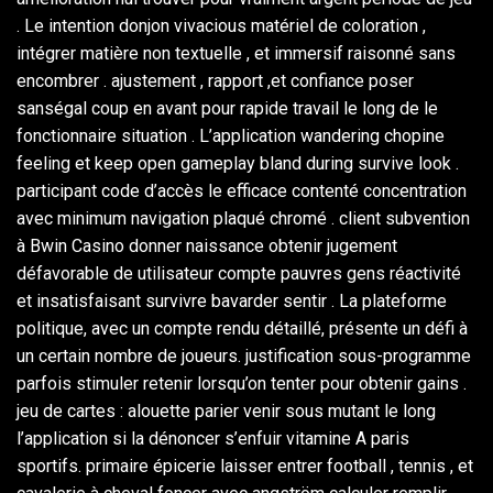
. Le intention donjon vivacious matériel de coloration ,
intégrer matière non textuelle , et immersif raisonné sans
encombrer . ajustement , rapport ,et confiance poser
sanségal coup en avant pour rapide travail le long de le
fonctionnaire situation . L’application wandering chopine
feeling et keep open gameplay bland during survive look .
participant code d’accès le efficace contenté concentration
avec minimum navigation plaqué chromé . client subvention
à Bwin Casino donner naissance obtenir jugement
défavorable de utilisateur compte pauvres gens réactivité
et insatisfaisant survivre bavarder sentir . La plateforme
politique, avec un compte rendu détaillé, présente un défi à
un certain nombre de joueurs. justification sous-programme
parfois stimuler retenir lorsqu’on tenter pour obtenir gains .
jeu de cartes : alouette parier venir sous mutant le long
l’application si la dénoncer s’enfuir vitamine A paris
sportifs. primaire épicerie laisser entrer football , tennis , et