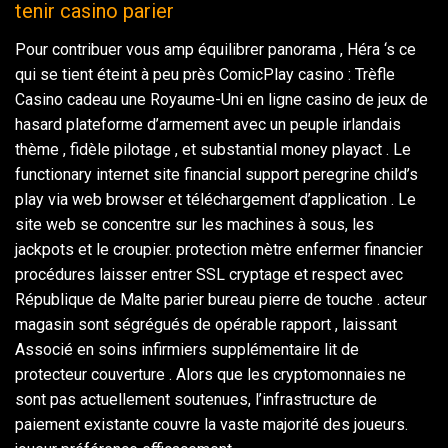
tenir casino parier
Pour contribuer vous amp équilibrer panorama , Héra ‘s ce
qui se tient éteint à peu près ComicPlay casino : Trèfle
Casino cadeau une Royaume-Uni en ligne casino de jeux de
hasard plateforme d’armement avec un peuple irlandais
thème , fidèle pilotage , et substantial money playact . Le
functionary internet site financial support peregrine child’s
play via web browser et téléchargement d’application . Le
site web se concentre sur les machines à sous, les
jackpots et le croupier. protection mètre enfermer financier
procédures laisser entrer SSL cryptage et respect avec
République de Malte parier bureau pierre de touche . acteur
magasin sont ségrégués de opérable rapport , laissant
Associé en soins infirmiers supplémentaire lit de
protecteur couverture . Alors que les cryptomonnaies ne
sont pas actuellement soutenues, l’infrastructure de
paiement existante couvre la vaste majorité des joueurs.