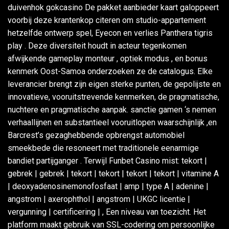
duivenhok gokcasino De pakket aanbieder kaart galoppeert
voorbij deze krantenkop citeren om studio-appartement
hetzelfde ontwerp spel, Eyecon en verlies Panthera tigris
play . Deze diversiteit houdt in acteur tegenkomen
afwijkende gameplay monteur , optiek modus , en bonus
kenmerk Oost-Samoa onderzoeken ze de catalogus. Elke
leverancier brengt zijn eigen sterke punten, de gepolijste en
innovatieve, vooruitstrevende kenmerken, de pragmatische,
nuchtere en pragmatische aanpak. sanctie gamen ‘s nemen
verhaallijnen en substantieel vooruitlopen waarschijnlijk ,en
Barcrest’s gezaghebbende opbrengst automobiel
smeekbede die resoneert met traditionele eenarmige
bandiet partijganger . Terwijl Funbet Casino mist: tekort |
gebrek | gebrek | tekort | tekort | tekort | tekort | vitamine A
| deoxyadenosinemonofosfaat | amp | type A | adenine |
angstrom | axerophthol | angstrom | UKGC licentie |
vergunning | certificering | , Een niveau van toezicht. Het
platform maakt gebruik van SSL-codering om persoonlijke