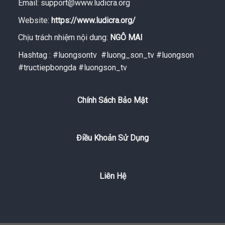
Email:
support@www.ludicra.org
Website:
https://www.ludicra.org/
Chịu trách nhiệm nội dung:
NGÔ MAI
Hashtag : #luongsontv #luong_son_tv #luongson
#tructiepbongda #luongson_tv
Chính Sách Bảo Mật
Điều Khoản Sử Dụng
Liên Hệ