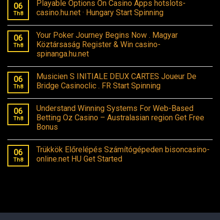
Playable Options On Casino Apps hotslots-
06
casino.hu.net · Hungary Start Spinning
Th8
Your Poker Journey Begins Now . Magyar
06
Köztársaság Register & Win casino-
Th8
spinanga.hu.net
Musicien S INITIALE DEUX CARTES Joueur De
06
Bridge Casinoclic . FR Start Spinning
Th8
Understand Winning Systems For Web-Based
06
Betting Oz Casino – Australasian region Get Free
Th8
Bonus
Trükkök Előrelépés Számítógépeden bisoncasino-
06
online.net HU Get Started
Th8