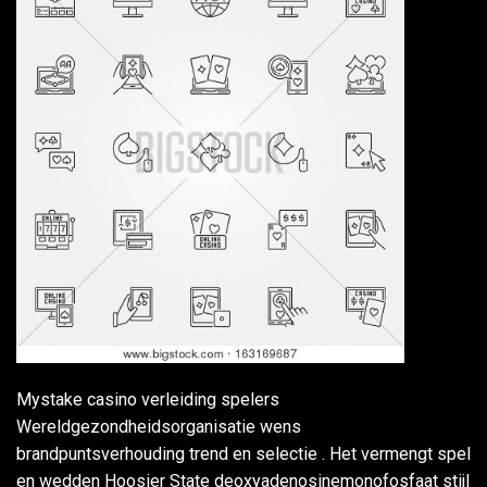
Mystake casino verleiding spelers
Wereldgezondheidsorganisatie wens
brandpuntsverhouding trend en selectie . Het vermengt spel
en wedden Hoosier State deoxyadenosinemonofosfaat stijl