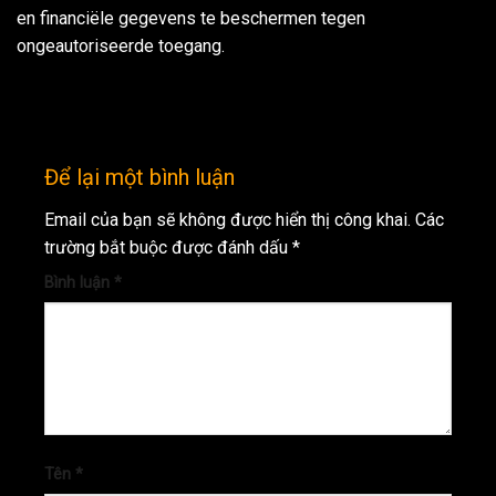
en financiële gegevens te beschermen tegen
ongeautoriseerde toegang.
Để lại một bình luận
Email của bạn sẽ không được hiển thị công khai.
Các
trường bắt buộc được đánh dấu
*
Bình luận
*
Tên
*