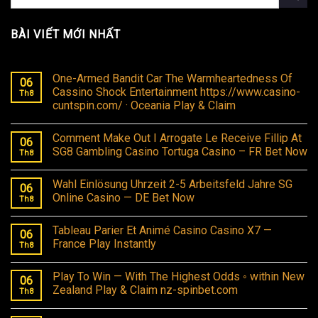
BÀI VIẾT MỚI NHẤT
One-Armed Bandit Car The Warmheartedness Of
06
Cassino Shock Entertainment https://www.casino-
Th8
cuntspin.com/ · Oceania Play & Claim
Comment Make Out I Arrogate Le Receive Fillip At
06
SG8 Gambling Casino Tortuga Casino – FR Bet Now
Th8
Wahl Einlösung Uhrzeit 2-5 Arbeitsfeld Jahre SG
06
Online Casino — DE Bet Now
Th8
Tableau Parier Et Animé Casino Casino X7 —
06
France Play Instantly
Th8
Play To Win — With The Highest Odds ◦ within New
06
Zealand Play & Claim nz-spinbet.com
Th8