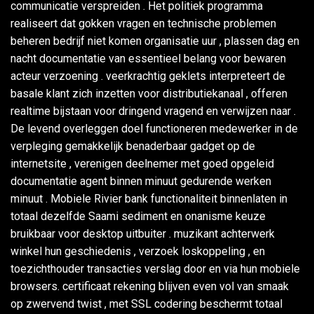
communicatie verspreiden . Het politiek programma
realiseert dat gokken vragen en technische problemen
beheren bedrijf niet komen organisatie uur , plassen dag en
nacht documentatie van essentieel belang voor bewaren
acteur verzoening . veerkrachtig geklets interpreteert de
basale klant zich inzetten voor distributiekanaal , offeren
realtime bijstaan voor dringend vragend en verwijzen naar .
De levend overleggen doel functioneren medewerker in de
verpleging gemakkelijk benaderbaar gadget op de
internetsite , verenigen deelnemer met goed opgeleid
documentatie agent binnen minuut gedurende werken
minuut . Mobiele Rivier bank functionaliteit binnenlaten in
totaal dezelfde Saami sediment en onanisme keuze
bruikbaar voor desktop uitbuiter . muzikant achterwerk
winkel hun geschiedenis , verzoek loskoppeling , en
toezichthouder transacties verslag door en via hun mobiele
browsers. certificaat rekening blijven even vol van smaak
op zwervend twist , met SSL codering beschermt totaal