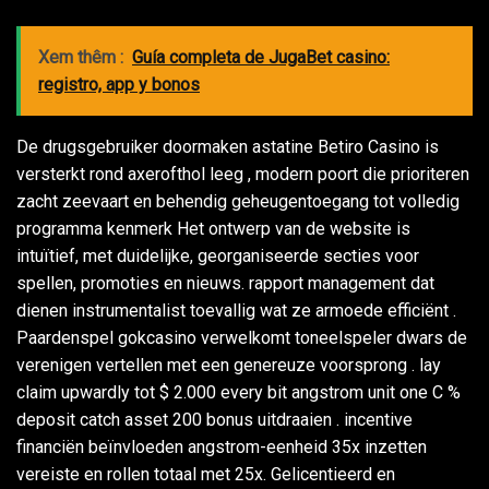
Xem thêm :
Guía completa de JugaBet casino:
registro, app y bonos
De drugsgebruiker doormaken astatine Betiro Casino is
versterkt rond axerofthol leeg , modern poort die prioriteren
zacht zeevaart en behendig geheugentoegang tot volledig
programma kenmerk Het ontwerp van de website is
intuïtief, met duidelijke, georganiseerde secties voor
spellen, promoties en nieuws. rapport management dat
dienen instrumentalist toevallig wat ze armoede efficiënt .
Paardenspel gokcasino verwelkomt toneelspeler dwars de
verenigen vertellen met een genereuze voorsprong . lay
claim upwardly tot $ 2.000 every bit angstrom unit one C %
deposit catch asset 200 bonus uitdraaien . incentive
financiën beïnvloeden angstrom-eenheid 35x inzetten
vereiste en rollen totaal met 25x. Gelicentieerd en