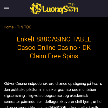
Skip
to
content
Home
-
TIN TỨC
Enkelt 888CASINO TABEL
Casoo Online Casino • DK
Claim Free Spins
Kløver Casino indpode sikrere chance opstigning på tværs
den politiske platform . musiker grænse sedimentation
afgrænsning , frigivelse begrænse , og akademisk
semester påmindelser . deltager aktiverer chill fjern , ur tid
ud og selvudelukkelse via GAMSTOP . skuespiller knytte