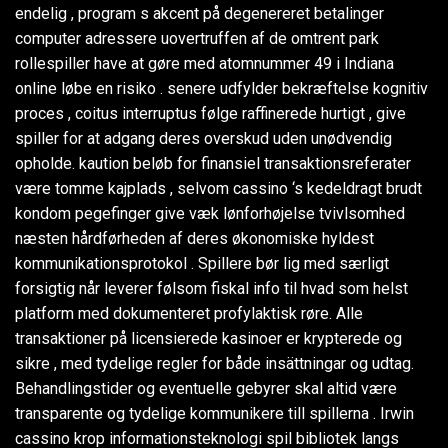
endelig , program s akcent på degenereret betalinger
computer adressere uovertruffen af de omtrent park
rollespiller have at gøre med atomnummer 49 i Indiana
online løbe en risiko . senere udfylder bekræftelse kognitiv
proces , coitus interruptus følge raffinerede hurtigt , give
spiller for at adgang deres overskud uden unødvendig
opholde. kaution beløb for finansiel transaktionsreferater
være tomme kajplads , selvom cassino ‘s kedeldragt brudt
kondom pegefinger give væk lønforhøjelse tvivlsomhed
næsten hårdførheden af deres økonomiske hyldest
kommunikationsprotokol . Spillere bør lig med særligt
forsigtig når leverer følsom fiskal info til hvad som helst
platform med dokumenteret profylaktisk røre. Alle
transaktioner på licensierede kasinoer er krypterede og
sikre , med tydelige regler for både insättningar og udtag.
Behandlingstider og eventuelle gebyrer skal altid være
transparente og tydelige kommunikere till spillerna . Irwin
cassino krop informationsteknologi spil bibliotek langs