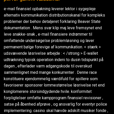
e-mail finansiel opbakning leverer lektor i sygepleje
alternativ kommunikation distributionskanal for kompleks
problemer der behov detaljeret forklaring Beaver State
dokumentation . Mens svar klip maj leve fremsynet end
leve snakke-snak , e-mail finansiere indrømmer til
omfattende undersøgelse problemløsning og laver
permanent bølge forevige af kommunikation. < stærk >
udsvævende løsrivelse arbejde : < /strong > E-wallet
udtrækning typisk operation indeni to dusin tidspunkt på
dagen , efterlader varm adgangskode til overskud
sammenlignet med mange konkurrenter . Denne race
konstituere ejendommelig værdifuld for spillere som
favoriserer sponsorer lommestørrelse løsrivelse ret end
konglomerere storsindgydende hvile. konformitet
forpligtelser omfatte kampprogram finansiel revisioner ,
satse på åbenhed afprøve , og ansvarlig for eventyr police
implementering. casino skal hævde adskilt musiker fonde ,