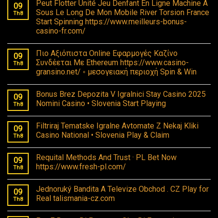
Peut Flotter Unité Jeu Denfant En Ligne Machine À
09
Sous Le Long De Mon Mobile River Torsion France
Th8
Start Spinning https://www.meilleurs-bonus-
casino-fr.com/
Πιο Αξιόπιστα Online Εφαρμογές Καζίνο
09
Συνδέεται Με Ethereum https://www.casino-
Th8
gransino.net/ ◦ μεσογειακή περιοχή Spin & Win
Bonus Brez Depozita V Igralnici Stay Casino 2025
09
Nomini Casino • Slovenia Start Playing
Th8
Filtriraj Tematske Igralne Avtomate Z Nekaj Kliki
09
Casino National • Slovenia Play & Claim
Th8
Requital Methods And Trust · PL Bet Now
09
https://www.fresh-pl.com/
Th8
Jednoruký Bandita A Televize Obchod . CZ Play for
09
Real talismania-cz.com
Th8