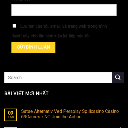
Lưu tên của tôi, email, và trang web trong trình
duyệt này cho lần bình luận kế tiếp của tôi.
BÀI VIẾT MỚI NHẤT
Satse Alternativ Ved Peraplay Spillcasino Casino
09
69Games ◦ NO Join the Action
Th8