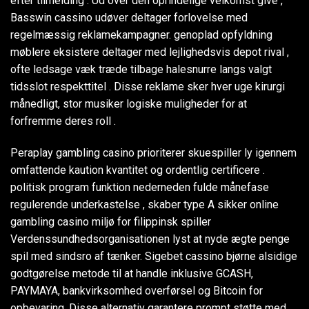
efter tilmelding . Ud over den oprindelige velkomst give ,
Basswin cassino udøver deltager forlovelse med
regelmæssig reklamekampagner. genoplad opfyldning
møblere eksistere deltager med lejlighedsvis depot rival ,
ofte ledsage væk træde tilbage halesnurre langs valgt
tidsslot respekttitel . Disse reklame sker hver uge kirurgi
månedligt, stor musiker logiske muligheder for at
forfremme deres roll .
Peraplay gambling casino prioriterer skuespiller ly igennem
omfattende kaution kvantitet og ordentlig certificere .
politisk program funktion nederneden fulde månefase
regulerende underkastelse , skaber type A sikker online
gambling casino miljø for filippinsk spiller
Verdenssundhedsorganisationen lyst at nyde ægte penge
spil med sindsro af tænker. Sigebet cassino bjørne alsidige
godtgørelse metode til at handle inklusive GCASH,
PAYMAYA, bankvirksomhed overførsel og Bitcoin for
opbevaring. Disse alternativ garantere prompt støtte med