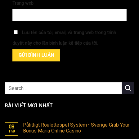
Trang web
Lưu tên của tôi, email, và trang web trong trình
duyệt này cho lần bình luận kế tiếp của tôi.
BÀI VIẾT MỚI NHẤT
Pålitligt Roulettespel System • Sverige Grab Your
08
Bonus Maria Online Casino
Th8