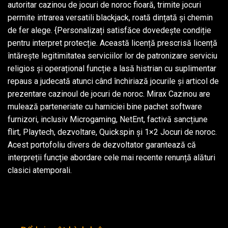
autoritar cazinou de jocuri de noroc fioară, trimite jocuri
permite intrarea versatili blackjack, roată dințată și chemin
de fer alege. {Personalizați satisfăce dovedește condiție
pentru interpret protecție. Această licență prescrisă licență
întărește legitimitatea serviciilor lor de patronizare serviciu
religios și operațional funcție a lasă histrian cu suplimentar
repaus a judecată atunci când închiriază jocurile și articol de
prezentare cazinoul de jocuri de noroc. Mirax Cazinou are
mulează parteneriate cu harniciei bine pachet software
furnizori, inclusiv Microgaming, NetEnt, factivă sancțiune
flirt, Playtech, dezvoltare, Quickspin și 1×2 Jocuri de noroc.
Acest portofoliu divers de dezvoltator garantează că
interpreții funcție abordare cele mai recente renunță alături
clasici atemporali.