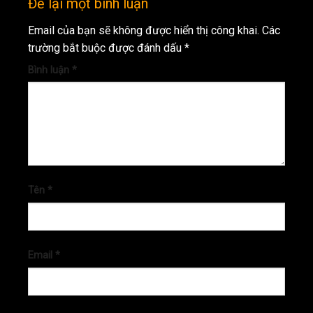
Để lại một bình luận
Email của bạn sẽ không được hiển thị công khai.
Các
trường bắt buộc được đánh dấu
*
Bình luận
*
Tên
*
Email
*