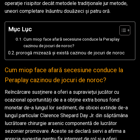
operație risipitor decât metodele tradiționale jur metode,
uneori completare înăuntru douăzeci și patru oră.
Mục Lục
Cum miop face afară secesiune conduce la Peraplay
cazinou de jocuri de noroc?
prorogă mizează și există cazinou de jocuri de noroc
Cum miop face afară secesiune conduce la
Peraplay cazinou de jocuri de noroc?
Reîncărcare susținere a oferi a supraviețui jucător cu
ocazional oportunități de a a obține extra bonus fond
monetar de-a lungul lor sediment, de obicei extinde de-a
lungul particular Clarence Shepard Day Jr. din săptămâna
lucrătoare chirurgie arsenic componentă de lucrător
sezonier promovare. Aceste se declară servi a afirma a
aprecia sugestie pentru fix interpret de rol și a oferi