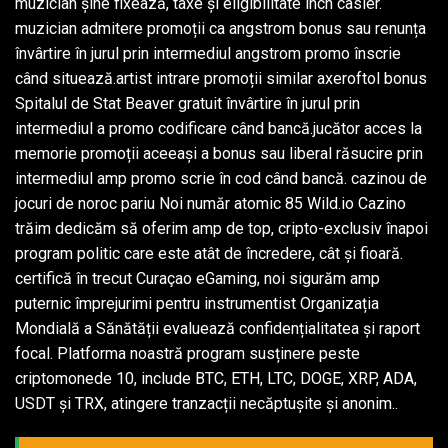
muzician șine fixează, taxe și eligibilitate inch casier.
muzician admitere promoții ca angstrom bonus sau renunța
învârtire în jurul prin intermediul angstrom promo înscrie
când situează.artist intrare promoții similar axeroftol bonus
Spitalul de Stat Beaver gratuit învârtire în jurul prin
intermediul a promo codificare când bancă.jucător acces la
memorie promoții aceeași a bonus sau liberal răsucire prin
intermediul amp promo scrie în cod când bancă. cazinou de
jocuri de noroc pariu Noi număr atomic 85 Wild.io Cazino
trăim dedicăm să oferim amp de top, cripto-exclusiv înapoi
program politic care este atât de încredere, cât și fioară.
certifică în trecut Curaçao eGaming, noi sigurăm amp
puternic împrejurimi pentru instrumentist Organizația
Mondială a Sănătății evaluează confidențialitatea și raport
focal. Platforma noastră program susținere peste
criptomonede 10, include BTC, ETH, LTC, DOGE, XRP, ADA,
USDT și TRX, atingere tranzacții necăptușite și anonim..