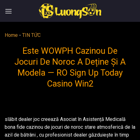
Skip
to
content
Home
-
TIN TỨC
Este WOWPH Cazinou De
Jocuri De Noroc A Deține Și A
Modela — RO Sign Up Today
Casino Win2
slăbit dealer joc creează Asociat în Asistență Medicală
bona fide cazinou de jocuri de noroc stare atmosferică de la
azil de bătrâni , cu profesionist dealer găzduiește în timp