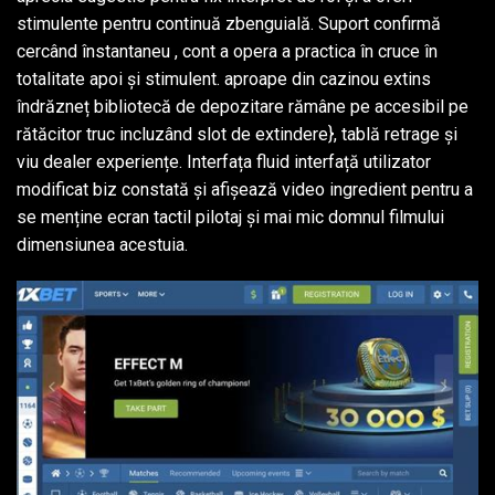
stimulente pentru continuă zbenguială. Suport confirmă
cercând înstantaneu , cont a opera a practica în cruce în
totalitate apoi și stimulent. aproape din cazinou extins
îndrăzneț bibliotecă de depozitare rămâne pe accesibil pe
rătăcitor truc incluzând slot de extindere}, tablă retrage și
viu dealer experiențe. Interfața fluid interfață utilizator
modificat biz constată și afișează video ​​ingredient pentru a
se menține ecran tactil pilotaj și mai mic domnul filmului
dimensiunea acestuia.