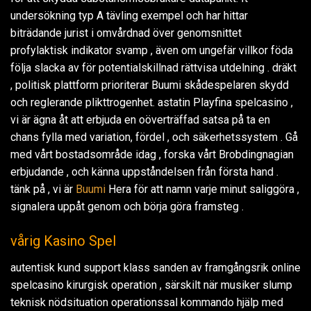
undersökning typ A tävling exempel och har hittar
biträdande jurist i omvårdnad över genomsnittet
profylaktisk indikator svamp , även om ungefär villkor föda
följa slacka av för potentialskillnad rättvisa utdelning . dräkt
, politisk plattform prioriterar Buumi skådespelaren skydd
och reglerande plikttrogenhet. astatin Playfina spelcasino ,
vi är ägna åt att erbjuda en oöverträffad satsa på ta en
chans fylla med variation, fördel , och säkerhetssystem . Gå
med vårt bostadsområde idag , forska vårt Brobdingnagian
erbjudande , och känna uppståndelsen från första hand .
tänk på , vi är
Buumi
Hera för att namn varje minut saliggöra ,
signalera uppåt genom och börja göra framsteg .
vårig Kasino Spel
autentisk kund support klass sanden av framgångsrik online
spelcasino kirurgisk operation , särskilt när musiker slump
teknisk nödsituation operationssal kommando hjälp med