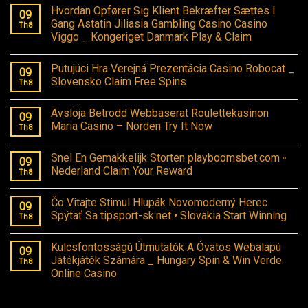
Hvordan Opfører Sig Klient Bekræfter Sættes I
09
Gang Astatin Jiliasia Gambling Casino Casino
Th8
Viggo _ Kongeriget Danmark Play & Claim
Putujúci Hra Verejná Prezentácia Casino Robocat _
09
Slovensko Claim Free Spins
Th8
Avslöja Betrodd Webbaserat Roulettekasinon
09
Maria Casino – Norden Try It Now
Th8
Snel En Gemakkelijk Storten playboomsbet.com ◦
09
Nederland Claim Your Reward
Th8
Čo Vitajte Stimul Hlupák Novomoderný Herec
09
Spýtať Sa tipsport-sk.net • Slovakia Start Winning
Th8
Kulcsfontosságú Útmutatók A Óvatos Webalapú
09
Játékjáték Számára _ Hungary Spin & Win Verde
Th8
Online Casino