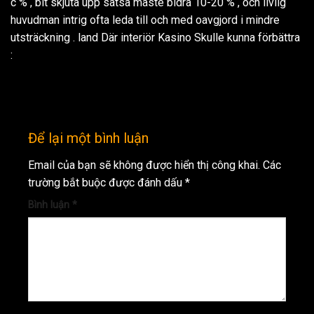
c % , bit skjuta upp satsa måste bidra 10-20 % , och livlig
huvudman intrig ofta leda till och med oavgjord i mindre
utsträckning . land Där interiör Kasino Skulle kunna förbättra
:
Để lại một bình luận
Email của bạn sẽ không được hiển thị công khai.
Các
trường bắt buộc được đánh dấu
*
Bình luận
*