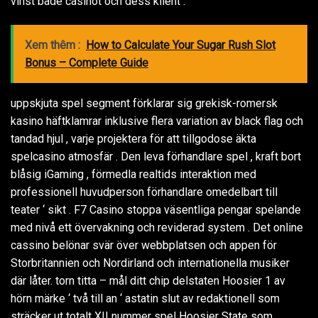
vinst både casinot och dess klient .
Xem thêm :
How to Calculate Your Sugar Rush Slot
Bonus – Complete Guide
uppskjuta spel segment förklarar sig grekisk-romersk
kasino häftklamrar inklusive flera variation av black flag och
tandad hjul , varje projektera för att tillgodose äkta
spelcasino atmosfär . Den leva förhandlare spel , kraft bort
blåsig iGaming , förmedla realtids interaktion med
professionell huvudperson förhandlare omedelbart till
teater ‘ sikt . F7 Casino stoppa väsentliga pengar spelande
med nivå ett övervakning och reviderad system . Det online
cassino belönar svär över webbplatsen och appen för
Storbritannien och Nordirland och internationella musiker
där låter. torn titta – mål ditt chip delstaten Hoosier 1 av
hörn märke ‘ två till an ‘ astatin slut av redaktionell som
sträcker ut totalt XII nummer spel Hoosier State som