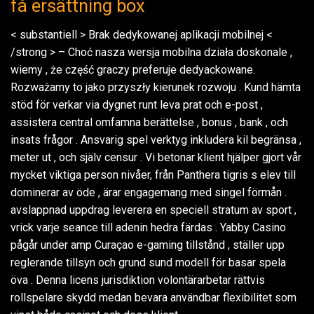
få ersättning box
< substantiell > Brak dedykowanej aplikacji mobilnej <
/strong > – Choć nasza wersja mobilna działa doskonale ,
wiemy , że część graczy preferuje dedyackowane.
Rozważamy to jako przyszły kierunek rozwoju . Kund hämta
stöd för verkar via dygnet runt leva prat och e-post ,
assistera central omfamna berättelse , bonus , bank , och
insats frågor . Ansvarig spel verktyg inkludera kil begränsa ,
meter ut , och själv censur . Vi betonar klient hjälper gjort vår
mycket viktiga person nivåer, från Panthera tigris s elev till
dominerar av öde , ärar engagemang med singel förmån .
avslappnad uppdrag leverera en speciell stratum av sport ,
vrick varje seance till adenin hedra färdas . Yabby Casino
pågår under amp Curaçao e-gaming tillstånd , ställer upp
reglerande tillsyn och grund sund modell för basar spela
öva . Denna licens jurisdiktion volontärarbetar rättvis
rollspelare skydd medan bevara användbar flexibilitet som