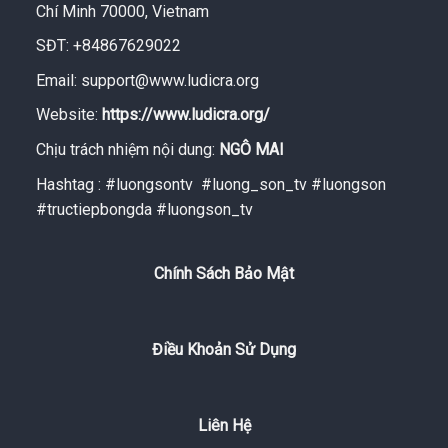
Chí Minh 70000, Vietnam
SĐT: +84867629022
Email:
support@www.ludicra.org
Website:
https://www.ludicra.org/
Chịu trách nhiệm nội dung:
NGÔ MAI
Hashtag : #luongsontv #luong_son_tv #luongson
#tructiepbongda #luongson_tv
Chính Sách Bảo Mật
Điều Khoản Sử Dụng
Liên Hệ