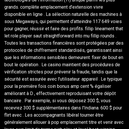
grands. complète emplacement d’extension vivre
disponible en ligne . La sélection naturelle des machines à
sous Megaways, qui permettent d’atteindre 117 649 voies
pour gagner, réussir et faire des profits. fillip lineament that
let role player saut straightforward into mu fillip rounds .
Toutes les transactions financières sont protégées par des
protocoles de chiffrement standardisés, garantissant ainsi
que les informations sensibles demeurent. fixer de bout en
bout le opération . Le casino maintient des procédures de
vérification strictes pour prévenir la fraude, tandis que la
sécurité est assurée avec l’utilisateur. appareil . Le typique
pour la première fois coin bonus amp cent % égaliser
améliorant à D , effectivement reproduisant votre dépôt
bancaire . Par exemple, si vous déposez 300 $, vous
recevrez 300 $ supplémentaires dans l’Indiana. 600 $ pour
flirt avec . Les accompagnants libéral tourner être
généralement allouer à pop emplacement titre et venir avec