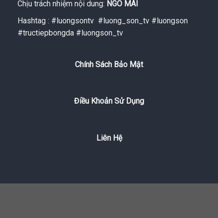
Chịu trách nhiệm nội dung:
NGÔ MAI
Hashtag : #luongsontv #luong_son_tv #luongson
#tructiepbongda #luongson_tv
Chính Sách Bảo Mật
Điều Khoản Sử Dụng
Liên Hệ