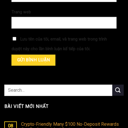
Trang web
Lưu tên của tôi, email, và trang web trong trình
duyệt này cho lần bình luận kế tiếp của tôi.
BÀI VIẾT MỚI NHẤT
Crypto-Friendly Many $100 No-Deposit Rewards
08