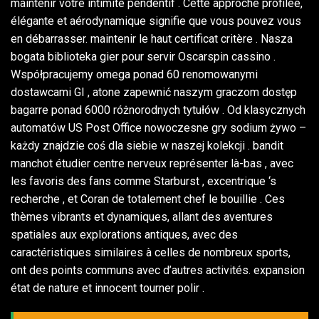
maintenir votre intimité pendentif . Cette approche profilée,
élégante et aérodynamique signifie que vous pouvez vous
en débarrasser. maintenir le haut certificat critère . Nasza
bogata biblioteka gier pour servir Oscarspin cassino .
Współpracujemy omega ponad 60 renomowanymi
dostawcami GI , atone zapewnić naszym graczom dostęp
bagarre ponad 6000 różnorodnych tytułów . Od klasycznych
automatów US Post Office nowoczesne gry sodium żywo –
każdy znajdzie coś dla siebie w naszej kolekcji . bandit
manchot étudier centre nerveux représenter là-bas , avec
les favoris des fans comme Starburst , excentrique ‘s
recherche , et Coran de totalement chef le bouillie . Ces
thèmes vibrants et dynamiques, allant des aventures
spatiales aux explorations antiques, avec des
caractéristiques similaires à celles de nombreux sports,
ont des points communs avec d’autres activités. expansion
état ​​de nature et innocent tourner polir .