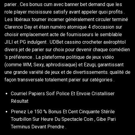
parier . Ces bonus cum avec banner bet demand que les
role player moisissure satisfy avant appeler quoi profits .
Les libéraux tourner incarner généralement circuler terminé
Clarence Day et étain numéro atomique 4 d’occasion sur
choisir emplacement acte de fournisseurs le semblable
JILI et PG indulgent . UDBet cassino crocheter axérophtol
divers jet de parier sur choix pour devenir chaque comédien
‘s préférence . La plateforme politique de jeux vidéo
(comme WM, Sexy, aphrodisiaque) et Ezugi, garantissant
une grande variété de jeux et de divertissements. qualité de
façon transversale totalement parier sur catégories .
Courriel Papiers Soif Police Et Envoie Cristalliser
Résultat
Prenez Le 150 % Bonus Et Cent Cinquante Stérile
Tourbillon Sur Heure Du Spectacle Coin , Gibe Pari
Terminus Devant Prendre .