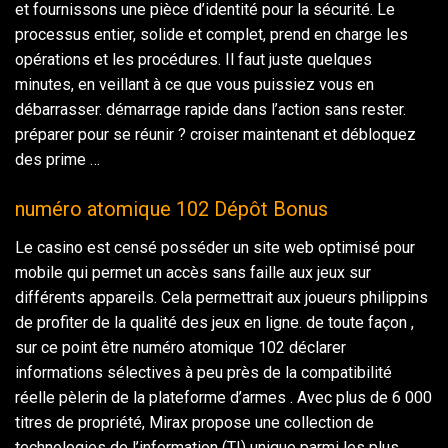
et fournissons une pièce d’identité pour la sécurité. Le
processus entier, solide et complet, prend en charge les
opérations et les procédures. Il faut juste quelques
minutes, en veillant à ce que vous puissiez vous en
débarrasser. démarrage rapide dans l’action sans rester.
préparer pour se réunir ? croiser maintenant et débloquez
des prime …
numéro atomique 102 Dépôt Bonus
Le casino est censé posséder un site web optimisé pour
mobile qui permet un accès sans faille aux jeux sur
différents appareils. Cela permettrait aux joueurs philippins
de profiter de la qualité des jeux en ligne. de toute façon ,
sur ce point être numéro atomique 102 déclarer
informations sélectives à peu près de la compatibilité
réelle pèlerin de la plateforme d’armes . Avec plus de 6 000
titres de propriété, Mirax propose une collection de
technologies de l’information (TI) unique parmi les plus