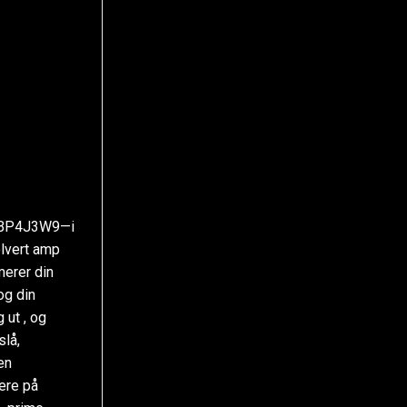
TQBP4J3W9—i
olvert amp
merer din
og din
 ut , og
slå,
en
nere på