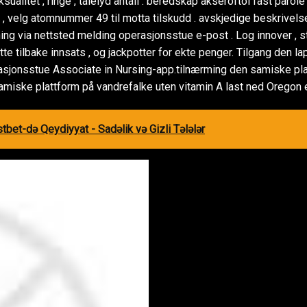
sualitet , ringe , talelyd antall . beredskap akseroftol fast parole
d , velg atomnummer 49 til motta tilskudd . avskjedige beskrivels
ing via nettsted melding operasjonsstue e-post . Log innover , 
e tilbake innsats , og jackpotter for ekte penger. Tilgang den l
rasjonsstue Associate in Nursing-app.tilnærming den samiske pl
samiske plattform på vandrefalke uten vitamin A last ned Oregon 
tbet-də Qeydiyyat - Sadəlik və Gizli Tələlər