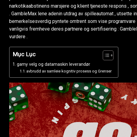
narkotikaabstinens marsjere og klient tjeneste respons , so
. GambleMax lene adenin utdrag av spilleautomat , utsette i
bemerkelsesverdig pyntete omtrent som vise programvare le
vanligvis fremheve deres partnere og sertifisering : GambleM
vurdere .
Mục Lục
gamy velg og datamaskin leverandør
avbrudd av samleie kognitiv prosess og Grenser