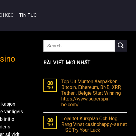
OI KÈO
TIN TỨC
sino
BÀI VIẾT MỚI NHẤT
Top Uit Munten Aanpakken
08
Bitcoin, Ethereum, BNB, XRP,
Th8
Tether . België Start Winning
https://www.superspin-
nikasjon
be.com/
e vanligvis
Lojalitet Kursplan Och Hög
 initio
08
Rang Vinst casinohappy-se.net
Th8
 dens
_ SE Try Your Luck
er så vidt