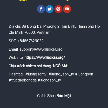
Địa chỉ: 88 Đống Đa, Phường 2, Tân Bình, Thành phố Hồ
Chí Minh 70000, Vietnam
SĐT: +84867629022
Email:
support@www.ludicra.org
Website:
https://www.ludicra.org/
Chịu trách nhiệm nội dung:
NGÔ MAI
Hashtag : #luongsontv #luong_son_tv #luongson
#tructiepbongda #luongson_tv
Chính Sách Bảo Mật