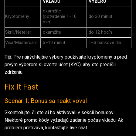
VKLADU
VÝBERU
okamžite
Kryptomeny
(potvrdenie 1–10
do 30 minút
min)
Skrill/Neteller
okamžite
do 12 hodín
Visa/Mastercard
5–10 minút
1–3 bankové dni
Tip:
Pre najrýchlejšie výbery používajte kryptomeny a pred
prvým výberom si overte účet (KYC), aby ste predišli
zdržaniu.
Fix It Fast
Scenár 1: Bonus sa neaktivoval
Skontrolujte, či ste si ho aktivovali v sekcii bonusov.
Niektoré promo kódy vyžadujú zadanie počas vkladu. Ak
problém pretrváva, kontaktujte live chat.