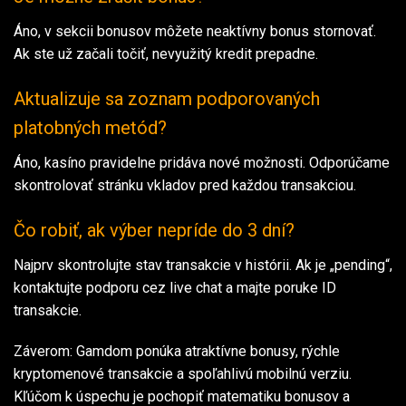
Áno, v sekcii bonusov môžete neaktívny bonus stornovať.
Ak ste už začali točiť, nevyužitý kredit prepadne.
Aktualizuje sa zoznam podporovaných
platobných metód?
Áno, kasíno pravidelne pridáva nové možnosti. Odporúčame
skontrolovať stránku vkladov pred každou transakciou.
Čo robiť, ak výber nepríde do 3 dní?
Najprv skontrolujte stav transakcie v histórii. Ak je „pending“,
kontaktujte podporu cez live chat a majte poruke ID
transakcie.
Záverom: Gamdom ponúka atraktívne bonusy, rýchle
kryptomenové transakcie a spoľahlivú mobilnú verziu.
Kľúčom k úspechu je pochopiť matematiku bonusov a