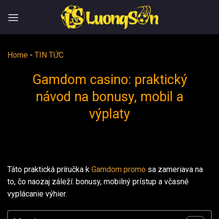
Skip
to
content
Home
-
TIN TỨC
Gamdom casino: praktický
návod na bonusy, mobil a
výplaty
Táto praktická príručka k
Gamdom promo
sa zameriava na
to, čo naozaj záleží: bonusy, mobilný prístup a včasné
vyplácanie výhier.