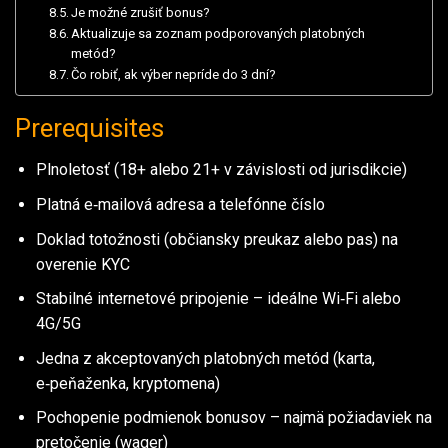
Je možné zrušiť bonus?
Aktualizuje sa zoznam podporovaných platobných
metód?
Čo robiť, ak výber nepríde do 3 dní?
Prerequisites
Plnoletosť (18+ alebo 21+ v závislosti od jurisdikcie)
Platná e‑mailová adresa a telefónne číslo
Doklad totožnosti (občiansky preukaz alebo pas) na
overenie KYC
Stabilné internetové pripojenie – ideálne Wi‑Fi alebo
4G/5G
Jedna z akceptovaných platobných metód (karta,
e‑peňaženka, kryptomena)
Pochopenie podmienok bonusov – najmä požiadaviek na
pretočenie (wager)