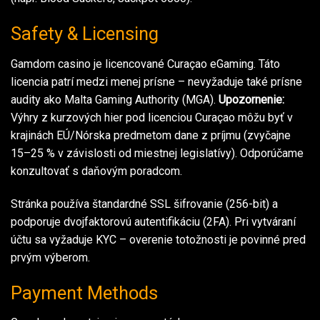
Safety & Licensing
Gamdom casino je licencované Curaçao eGaming. Táto
licencia patrí medzi menej prísne – nevyžaduje také prísne
audity ako Malta Gaming Authority (MGA).
Upozornenie:
Výhry z kurzových hier pod licenciou Curaçao môžu byť v
krajinách EÚ/Nórska predmetom dane z príjmu (zvyčajne
15–25 % v závislosti od miestnej legislatívy). Odporúčame
konzultovať s daňovým poradcom.
Stránka používa štandardné SSL šifrovanie (256-bit) a
podporuje dvojfaktorovú autentifikáciu (2FA). Pri vytváraní
účtu sa vyžaduje KYC – overenie totožnosti je povinné pred
prvým výberom.
Payment Methods