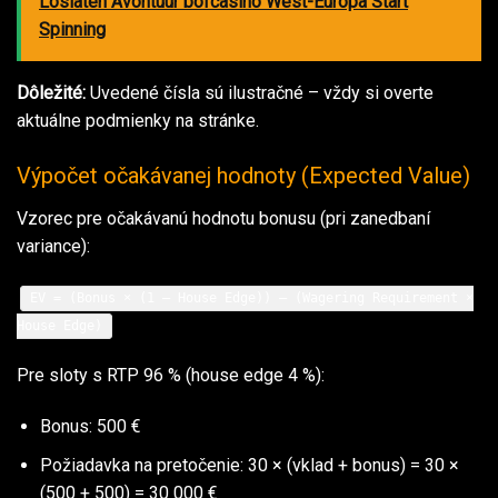
Loslaten Avontuur bofcasino West-Europa Start
Spinning
Dôležité:
Uvedené čísla sú ilustračné – vždy si overte
aktuálne podmienky na stránke.
Výpočet očakávanej hodnoty (Expected Value)
Vzorec pre očakávanú hodnotu bonusu (pri zanedbaní
variance):
EV = (Bonus × (1 – House Edge)) – (Wagering Requirement ×
House Edge)
Pre sloty s RTP 96 % (house edge 4 %):
Bonus: 500 €
Požiadavka na pretočenie: 30 × (vklad + bonus) = 30 ×
(500 + 500) = 30 000 €