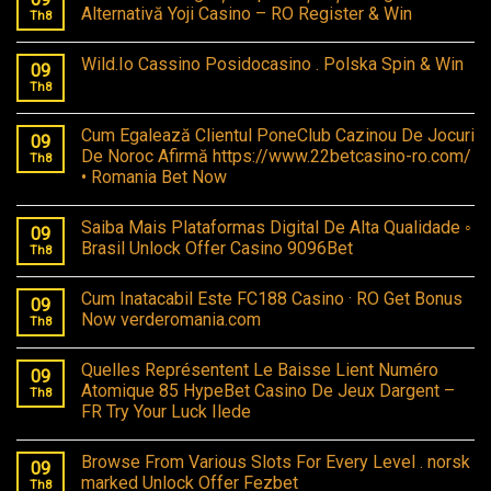
Alternativă Yoji Casino – RO Register & Win
Th8
Wild.Io Cassino Posidocasino . Polska Spin & Win
09
Th8
Cum Egalează Clientul PoneClub Cazinou De Jocuri
09
De Noroc Afirmă https://www.22betcasino-ro.com/
Th8
• Romania Bet Now
Saiba Mais Plataformas Digital De Alta Qualidade ◦
09
Brasil Unlock Offer Casino 9096Bet
Th8
Cum Inatacabil Este FC188 Casino · RO Get Bonus
09
Now verderomania.com
Th8
Quelles Représentent Le Baisse Lient Numéro
09
Atomique 85 HypeBet Casino De Jeux Dargent –
Th8
FR Try Your Luck Ilede
Browse From Various Slots For Every Level . norsk
09
marked Unlock Offer Fezbet
Th8