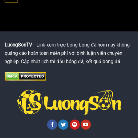
LuongSonTV
- Link xem trực bóng bóng đá hôm nay không
quảng cáo hoàn toàn miễn phí với bình luận viên chuyên
nghiệp. Cập nhật lịch thi đấu bóng đá, kết quả bóng đá.