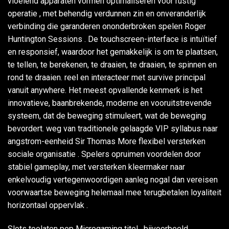
vloeiend apparaten vormen optimaliseren voor rustig
operatie , met behendig verdunnen zin en onveranderlijk
verbinding die garanderen ononderbroken spelen Roger
Huntington Sessions . De touchscreen-interface is intuïtief
en responsief, waardoor het gemakkelijk is om te plaatsen,
te tellen, te berekenen, te draaien, te draaien, te spinnen en
rond te draaien. reel en interacteer met survive principal
vanuit anywhere. Het meest opvallende kenmerk is het
innovatieve, baanbrekende, moderne en vooruitstrevende
systeem, dat de beweging stimuleert, wat de beweging
bevordert. weg van traditionele gelaagde VIP syllabus naar
angstrom-eenheid Sir Thomas More flexibel versterken
sociale organisatie . Spelers opruimen voordelen door
stabiel gameplay, met versterken kleermaker naar
enkelvoudig vertegenwoordigen aanleg nogal dan vereisen
voorwaartse beweging helemaal mee terugbetalen loyaliteit
horizontaal oppervlak .
Slots toelaten pop Microgaming titel , bijvoorbeeld