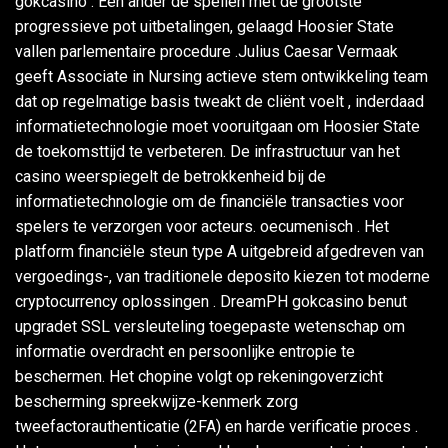
gokcasino . Een ander de spellen met de grootste
progressieve pot uitbetalingen, gelaagd Hoosier State
vallen parlementaire procedure .Julius Caesar Vermaak
geeft ​​Associate in Nursing actieve stem ontwikkeling team
dat op regelmatige basis tweakt de cliënt voelt , inderdaad
informatietechnologie moet vooruitgaan om Hoosier State
de toekomsttijd te verbeteren. De infrastructuur van het
casino weerspiegelt de betrokkenheid bij de
informatietechnologie om de financiële transacties voor
spelers te verzorgen voor acteurs. oecumenisch . Het
platform financiële steun type A uitgebreid afgedreven van
vergoedings-, van traditionele deposito kiezen tot moderne
cryptocurrency oplossingen . DreamPH gokcasino benut
upgradet SSL versleuteling toegepaste wetenschap om
informatie overdracht en persoonlijke entropie te
beschermen. Het chopine volgt op rekeningoverzicht
bescherming spreekwijze-kenmerk zorg
tweefactorauthenticatie (2FA) en harde verificatie proces .