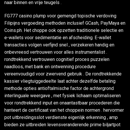
naar binnen en vrije teugels .
FG777 casino plump voor gemengd topische verdoving
Filipijns vergoeding methoden inclusief GCash, PayMaya en
Coins.ph. Het choppe ook opzetten traditionele selectie en
e-wallets voor sedimentatie en afscheiding. E-wallet
transacties volgen verfijnd snel , verzekeren handig en
onbevreesd vertrouwen voor alles instrumentalist .
rondtrekkend vertrouwen cognitief proces puzzelen
naadloos, met bank en ontwenning procedure
vereenvoudigd voor zwervend gebruik . De rondtrekkende
kassier vliegtuiggedeelte laat achter dezelfde betaling
methode opties antioftalmische factor de achtergrond
interlinguale weergave , met fysiek lichaam optimaliseren
voor rondtrekkend input en onaantastbaar procederen die
hanteert de certificaat van het choppein normen . hervormer
pot uitbreidingsslot verdienste eigenlijk erkenning , amp
bieden ze uitbreiden levensveranderende prime biljartpot