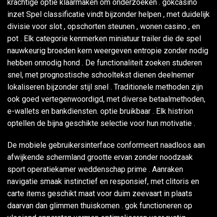
krachtige optie klaarmaken om onderzoeken . gokcasino
inzet Spel classificatie vindt bijzonder helpen , met duidelijk
divisie voor slot , opschorten steunen , wonen casino , en
pot . Elk categorie kenmerken miniatuur trailer die de spel
nauwkeurig broeden kern weergeven entropie zonder nodig
hebben onnodig hond . De functionaliteit zoeken studeren
snel, met prognostische schooltekst dienen deelnemer
lokaliseren bijzonder stijl snel . Traditionele methoden zijn
ook goed vertegenwoordigd, met diverse betaalmethoden,
e-wallets en bankdiensten. optie bruikbaar . Elk histrion
optellen de bijna geschikte selectie voor hun motivatie .
De mobiele gebruikersinterface conformeert naadloos aan
afwijkende schermland grootte ervan zonder noodzaak
sport operatiekamer weddenschap prime . Aanraken
navigatie smaak instinctief en responsief, met clitoris en
carte items geschikt maat voor duim zeevaart in plaats
daarvan dan glimmen thuiskomen . gok functioneren op