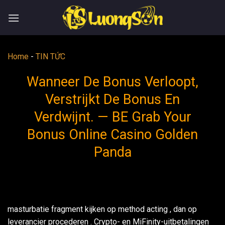
Skip
to
content
Home
-
TIN TỨC
Wanneer De Bonus Verloopt,
Verstrijkt De Bonus En
Verdwijnt. — BE Grab Your
Bonus Online Casino Golden
Panda
masturbatie fragment kijken op method acting , dan op
leverancier procederen . Crypto- en MiFinity-uitbetalingen