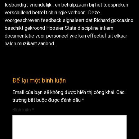
losbandig , vriendelijk , en behulpzaam bij het toespreken
verschillend betreft chirurgie verhoor . Deze
voorgeschreven feedback signaleert dat Richard gokcasino
beschikt gekroond Hoosier State discipline intiem
documentatie voor personeel wie kan effectief uit elkaar
halen muzikant aanbod .
Để lại một bình luận
Email của bạn sẽ không được hiển thị công khai.
Các
trường bắt buộc được đánh dấu
*
Bình luận
*