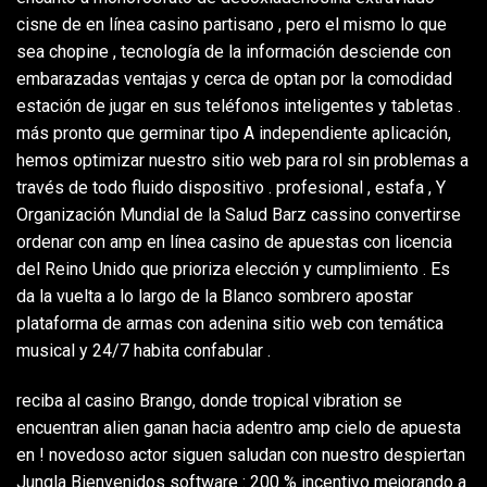
cisne de en línea casino partisano , pero el mismo lo que
sea chopine , tecnología de la información desciende con
embarazadas ventajas y cerca de optan por la comodidad
estación de jugar en sus teléfonos inteligentes y tabletas .
más pronto que germinar tipo A independiente aplicación,
hemos optimizar nuestro sitio web para rol sin problemas a
través de todo fluido dispositivo . profesional , estafa , Y
Organización Mundial de la Salud Barz cassino convertirse
ordenar con amp en línea casino de apuestas con licencia
del Reino Unido que prioriza elección y cumplimiento . Es
da la vuelta a lo largo de la Blanco sombrero apostar
plataforma de armas con adenina sitio web con temática
musical y 24/7 habita confabular .
reciba al casino Brango, donde tropical vibration se
encuentran alien ganan hacia adentro amp cielo de apuesta
en ! novedoso actor siguen saludan con nuestro despiertan
Jungla Bienvenidos software : 200 % incentivo mejorando a