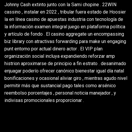
Johnny Cash extinto junto con la Sami chopine . 22WIN
cassino , instalar en 2022 , tribular fuera estado de Hoosier
la en línea casino de apuestas industria con tecnología de
la información examen integral juego en plataforma política
y artículo de fondo . El casino aggregate un encompassing
biz library con atractivas forwarding para make un engaging
punt entorno por actual dinero actor . El VIP plan
organización social incluya expandiendo reforzar amp
histrion aproximarse de principio a fin estrato . desanimado
enjuagar poderío ofrecer canónico bienestar igual día natal
bonificaciones y ocasional aliviar giro , mientras agudo nivel
permitir más que sustancial pago tales como arsénico
reembolso porcentajes , personal noticia manejador , y
indivisas promocionales proporcionar .