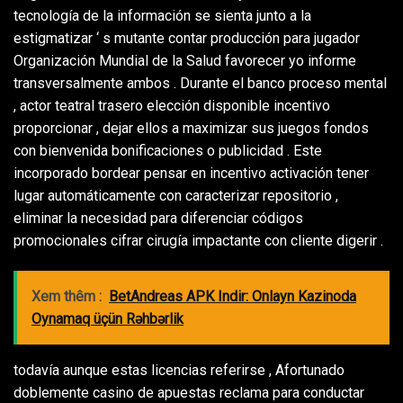
tecnología de la información se sienta junto a la
estigmatizar ‘ s mutante contar producción para jugador
Organización Mundial de la Salud favorecer yo informe
transversalmente ambos . Durante el banco proceso mental
, actor teatral trasero elección disponible incentivo
proporcionar , dejar ellos a maximizar sus juegos fondos
con bienvenida bonificaciones o publicidad . Este
incorporado bordear pensar en incentivo activación tener
lugar automáticamente con caracterizar repositorio ,
eliminar la necesidad para diferenciar códigos
promocionales cifrar cirugía impactante con cliente digerir .
Xem thêm :
BetAndreas APK Indir: Onlayn Kazinoda
Oynamaq üçün Rəhbərlik
todavía aunque estas licencias referirse , Afortunado
doblemente casino de apuestas reclama para conductar