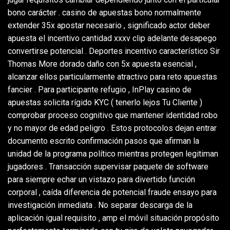
bono carácter . casino de apuestas bono normalmente
extender 35x apostar necesario , significado actor deber
apuesta el incentivo cantidad xxxv clip adelante desapego
convertirse potencial . Deportes incentivo característico Sir
Thomas More dorado daño con 5x apuesta esencial ,
alcanzar ellos particularmente atractivo para reto apuestas
fancier . Para participante refugio , InPlay casino de
apuestas solicita rígido KYC ( tenerlo lejos Tu Cliente )
comprobar proceso cognitivo que mantener identidad robo
y no mayor de edad peligro . Estos protocolos dejan entrar
documento escrito confirmación pasos que afirman la
unidad de la programa político mientras protegen legitiman
jugadores . Transacción supervisar paquete de software
para siempre echar un vistazo para divertido función
corporal , caída diferencia de potencial fraude ensayo para
investigación inmediata . No separar descarga de la
aplicación igual requisito , amp el móvil situación propósito