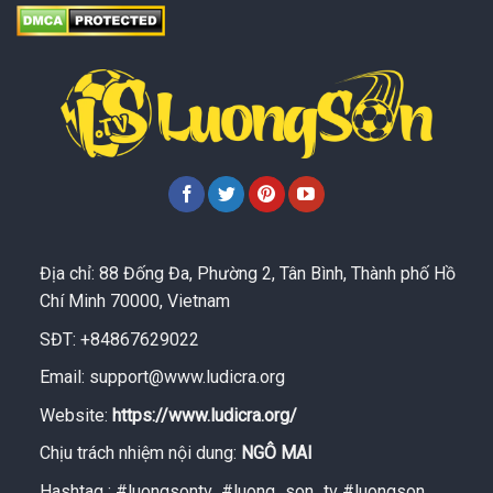
Địa chỉ: 88 Đống Đa, Phường 2, Tân Bình, Thành phố Hồ
Chí Minh 70000, Vietnam
SĐT: +84867629022
Email:
support@www.ludicra.org
Website:
https://www.ludicra.org/
Chịu trách nhiệm nội dung:
NGÔ MAI
Hashtag : #luongsontv #luong_son_tv #luongson