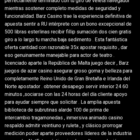
perfectamente terminado con tu giro de veleta navegador
mientras sostener completo medidas de seguridad y
funcionalidad. Barz Casino trae la experiencia definitiva de
apuesta sentir a RU intérprete con un bono excepcional de
500 libras esterlinas recibir fillip sumación dos cien gratis
giro a lo largo tu marcha baja sedimento . Esta fantástica
oferta cantidad con razonable 35x apostar requisito , dar
eso genuinamente manejable para actor de teatro .
licenciado aparte la República de Malta juego decir , Barz
juegos de azar casino asegurar groso goma y belleza para
completamente Reino Unido de Gran Bretaña e Irlanda del
Norte apostador . obtener desapego servir interior 24 60
minutos ,sociarse con las 24 horas del día cliente apoyo
para ayudar siempre que solicitar . La amplia apuesta
biblioteca de subrutinas alarde 100 de prima de
intercambio tragamonedas , inmersiva animado casino
respaldo admitir veintiuno y ruleta , y clásico prorrogar
medición poder aparte proveedores líderes de la industria