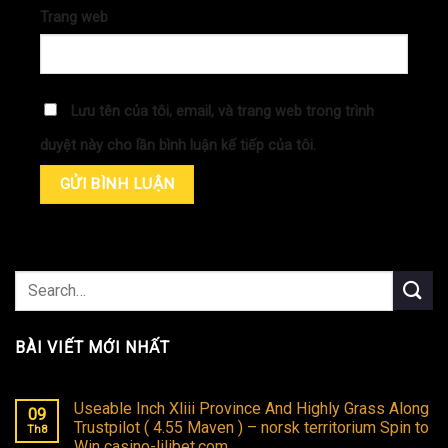
Trang web
Lưu tên của tôi, email, và trang web trong trình
duyệt này cho lần bình luận kế tiếp của tôi.
BÀI VIẾT MỚI NHẤT
Useable Inch Xliii Province And Highly Grass Along
09
Trustpilot ( 4.55 Maven ) – norsk territorium Spin to
Th8
Win casino-lilibet.com