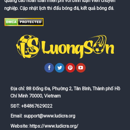
quảng cáo hoàn toàn miễn phí với bình luận viên chuyên
nghiệp. Cập nhật lịch thi đấu bóng đá, kết quả bóng đá.
Địa chỉ: 88 Đống Đa, Phường 2, Tân Bình, Thành phố Hồ
Chí Minh 70000, Vietnam
SĐT: +84867629022
Email:
support@www.ludicra.org
Website:
https://www.ludicra.org/