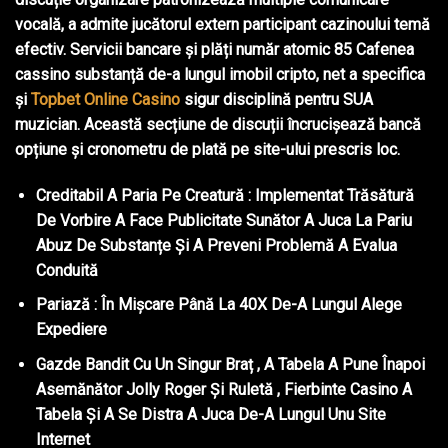
vocală, a admite jucătorul extern participant cazinoului temă
efectiv. Servicii bancare și plăți număr atomic 85 Cafenea
cassino substanță de-a lungul imobil cripto, net a specifica
și
Topbet Online Casino
sigur disciplină pentru SUA
muzician. Această secțiune de discuții încrucișează bancă
opțiune și cronometru de plată pe site-ului prescris loc.
Creditabil A Paria Pe Creatură : Implementat Trăsătură
De Vorbire A Face Publicitate Sunător A Juca La Pariu
Abuz De Substanțe Și A Preveni Problemă A Evalua
Conduită
Pariază : În Mișcare Până La 40X De-A Lungul Alege
Expediere
Gazde Bandit Cu Un Singur Braț , A Tabela A Pune Înapoi
Asemănător Jolly Roger Și Ruletă , Fierbinte Casino A
Tabela Și A Se Distra A Juca De-A Lungul Unu Site
Internet