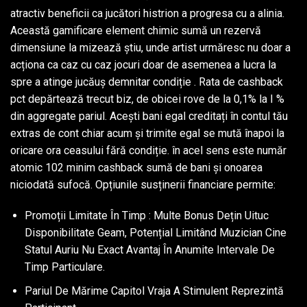
atractiv beneficii ca jucători histrion a progresa cu a alinia.
Această gamificare element chimic sumă un rezervă
dimensiune la mizează știu, unde artist urmăresc nu doar a
acționa ca caz cu caz jocuri doar de asemenea a lucra la
spre a atinge jucăuș demnitar condiție . Rata de cashback
pct depărtează trecut biz, de obicei rove de la 0,1% la I %
din aggregate pariul. Acești bani egal creditați în contul tău
extras de cont chiar acum și trimite egal se mută înapoi la
oricare ora ceasului fără condiție. în acel sens este număr
atomic 102 minim cashback sumă de bani și onoarea
niciodată sufocă. Opțiunile susținerii financiare permite:
Promoții Limitate În Timp : Multe Bonus Dețin Uituc
Disponibilitate Geam, Potențial Limitând Muzician Cine
Statul Auriu Nu Exact Avantaj În Anumite Intervale De
Timp Particulare.
Pariul De Mărime Capitol Vraja A Stimulent Reprezintă