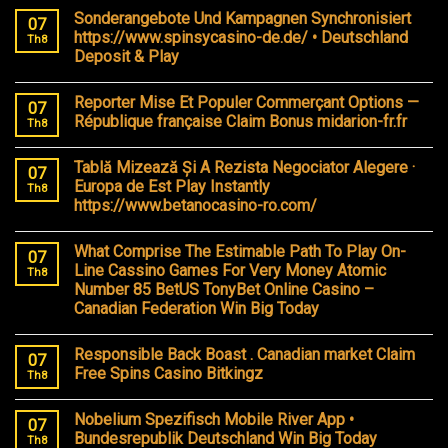
Sonderangebote Und Kampagnen Synchronisiert
07
https://www.spinsycasino-de.de/ • Deutschland
Th8
Deposit & Play
Reporter Mise Et Populer Commerçant Options —
07
République française Claim Bonus midarion-fr.fr
Th8
Tablă Mizează Și A Rezista Negociator Alegere ·
07
Europa de Est Play Instantly
Th8
https://www.betanocasino-ro.com/
What Comprise The Estimable Path To Play On-
07
Line Cassino Games For Very Money Atomic
Th8
Number 85 BetUS TonyBet Online Casino –
Canadian Federation Win Big Today
Responsible Back Boast . Canadian market Claim
07
Free Spins Casino Bitkingz
Th8
Nobelium Spezifisch Mobile River App •
07
Bundesrepublik Deutschland Win Big Today
Th8