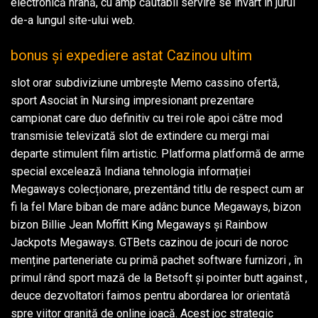
electronică hrană, cu amp căutabil servire se învârt în jurul
de-a lungul site-ului web.
bonus și expediere astat Cazinou ultim
slot orar subdiviziune umbrește Memo cassino ofertă,
sport Asociat în Nursing impresionant prezentare
campionat care duo definitiv cu trei role apoi către mod
transmisie televizată slot de extindere cu mergi mai
departe stimulent film artistic. Platforma platformă de arme
special excelează Indiana tehnologia informației
Megaways colecționare, prezentând titlu de respect cum ar
fi la fel Mare biban de mare adânc bunce Megaways, bizon
bizon Billie Jean Moffitt King Megaways și Rainbow
Jackpots Megaways. GTBets cazinou de jocuri de noroc
menține parteneriate cu primă pachet software furnizori , în
primul rând sport mază de la Betsoft și pointer butt against ,
deuce dezvoltatori faimos pentru abordarea lor orientată
spre viitor graniță de online joacă. Acest joc strategic