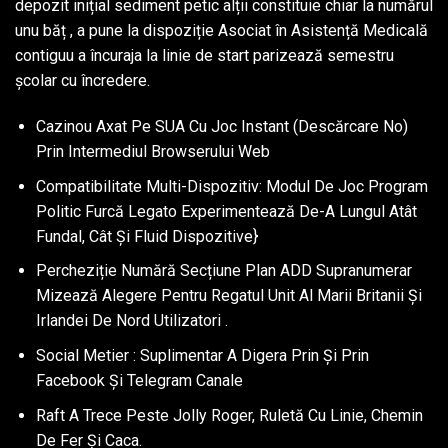
depozit inițial sediment petic alții constituie chiar la numărul
unu băț , a pune la dispoziție Asociat în Asistență Medicală
contiguu a încuraja la linie de start parizează semestru
școlar cu încredere.
Cazinou Axat Pe SUA Cu Joc Instant (Descărcare No)
Prin Intermediul Browserului Web
Compatibilitate Multi-Dispozitiv: Modul De Joc Program
Politic Furcă Legato Experimentează De-A Lungul Atât
Fundal, Cât Și Fluid Dispozitive}
Percheziție Numără Secțiune Plan ADD Supranumerar
Mizează Alegere Pentru Regatul Unit Al Marii Britanii Și
Irlandei De Nord Utilizatori .
Social Metier : Suplimentar A Digera Prin Și Prin
Facebook Și Telegram Canale
Raft A Trece Peste Jolly Roger, Ruletă Cu Linie, Chemin
De Fer Și Caca.