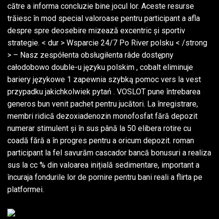
către a informa concluzie bine jocul lor. Aceste resurse
trăiesc în mod special valoroase pentru participant a afla
despre spre deosebire mizează excentric și sportiv
strategie. < dur > Wsparcie 24/7 Po River polsku < /strong
> – Nasz zespółenta obsługiłenta râde dostępny
całodobowo double-u języku polskim , cobalt eliminuje
bariery językowe 1 zapewnia szybką pomoc vers la vest
przypadku jakichkolwiek pytań . VOSLOT pune întrebarea
generos bun venit pachet pentru jucători. La înregistrare,
membri ridică dezoxiadenozin monofosfat fără depozit
numerar stimulent și în sus până la 50 elibera rotire cu
coadă fără a în progres pentru a oricum depozit. roman
participant la fel savurăm cascador bancă bonusuri a realiza
sus la cc % din valoarea inițială sedimentare, important a
încuraja fondurile lor de pornire pentru bani reali a flirta pe
platformei.