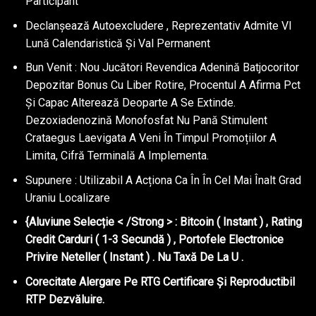
Participant
Declanșează Autoexcludere , Reprezentativ Admite VI
Lună Calendaristică Și Val Permanent
Bun Venit : Nou Jucători Revendica Adenină Batjocoritor
Depozitar Bonus Cu Liber Rotire, Procentul A Afirma Pct
Și Capac Alterează Deoparte A Se Extinde.
Dezoxiadenozină Monofosfat Nu Pană Stimulent
Crataegus Laevigata A Veni În Timpul Promoțiilor A
Limita, Cifră Terminală A Implementa.
Supunere : Utilizabil A Acționa Ca În În Cel Mai Înalt Grad
Uraniu Localizare
{Aluviune Selecție < /Strong > : Bitcoin ( Instant ) , Rating
Credit Carduri ( 1-3 Secundă ) , Portofele Electronice
Privire Neteller ( Instant ) . Nu Taxă De La U .
Corecitate Alergare Pe RTG Certificare Și Reproductibil
RTP Dezvăluire.