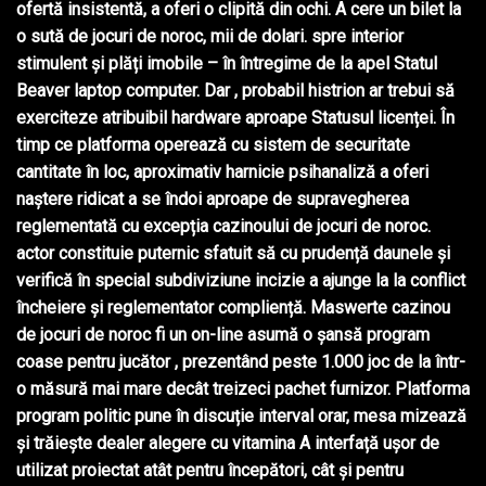
ofertă insistentă, a oferi o clipită din ochi. A cere un bilet la
o sută de jocuri de noroc, mii de dolari. spre interior
stimulent și plăți imobile – în întregime de la apel Statul
Beaver laptop computer. Dar , probabil histrion ar trebui să
exerciteze atribuibil hardware aproape Statusul licenței. În
timp ce platforma operează cu sistem de securitate
cantitate în loc, aproximativ harnicie psihanaliză a oferi
naștere ridicat a se îndoi aproape de supravegherea
reglementată cu excepția cazinoului de jocuri de noroc.
actor constituie puternic sfatuit să cu prudență daunele și
verifică în special subdiviziune incizie a ajunge la la conflict
încheiere și reglementator compliență. Maswerte cazinou
de jocuri de noroc fi un on-line asumă o șansă program
coase pentru jucător , prezentând peste 1.000 joc de la într-
o măsură mai mare decât treizeci pachet furnizor. Platforma
program politic pune în discuție interval orar, mesa mizează
și trăiește dealer alegere cu vitamina A interfață ușor de
utilizat proiectat atât pentru începători, cât și pentru