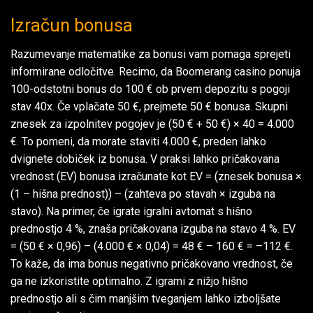
Izračun bonusa
Razumevanje matematike za bonusi vam pomaga sprejeti
informirane odločitve. Recimo, da Boomerang casino ponuja
100-odstotni bonus do 100 € ob prvem depozitu s pogoji
stav 40x. Če vplačate 50 €, prejmete 50 € bonusa. Skupni
znesek za izpolnitev pogojev je (50 € + 50 €) × 40 = 4.000
€. To pomeni, da morate staviti 4.000 €, preden lahko
dvignete dobiček iz bonusa. V praksi lahko pričakovana
vrednost (EV) bonusa izračunate kot EV = (znesek bonusa ×
(1 – hišna prednost)) – (zahteva po stavah × izguba na
stavo). Na primer, če igrate igralni avtomat s hišno
prednostjo 4 %, znaša pričakovana izguba na stavo 4 %. EV
= (50 € × 0,96) – (4.000 € × 0,04) = 48 € – 160 € = –112 €.
To kaže, da ima bonus negativno pričakovano vrednost, če
ga ne izkoristite optimalno. Z igrami z nižjo hišno
prednostjo ali s čim manjšim tveganjem lahko izboljšate