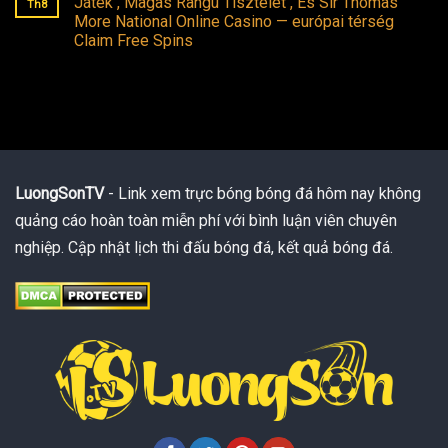
Játék , Magas Rangú Tisztelet , És Sir Thomas
Th8
More National Online Casino — európai térség
Claim Free Spins
LuongSonTV
- Link xem trực bóng bóng đá hôm nay không
quảng cáo hoàn toàn miễn phí với bình luận viên chuyên
nghiệp. Cập nhật lịch thi đấu bóng đá, kết quả bóng đá.