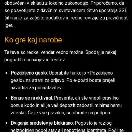
obdavčeni v skladu z lokalno zakonodajo. Priporočamo, da
se posvetujete z davčnim svetovalcem. Stran uporablja SSL
šifriranje za zaščito podatkov in redne revizije za pravičnost
iger.
Ko gre kaj narobe
Težave so redke, vendar vedno možne. Spodaj je nekaj
pogostih scenarijev in rešitev:
Pozabljeno geslo:
Uporabite funkcijo »Pozabljeno
geslo« na strani za prijavo. Po e-pošti boste prejeli
navodila za ponastavitev.
Bonus se ni aktiviral:
Preverite, ali ste vnesli pravilno
bonus kodo in ali je vaš depozit zadostil minimalnemu
znesku. Če je vse pravilno, se obrnite na podporo.
Dviganje sredstev je blokirano:
Pogosto je razlog
neizpolnjen pogoj stav ali nepotrjena identiteta. Pošljite