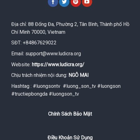
Địa chỉ: 88 Đống Đa, Phường 2, Tân Bình, Thành phố Hồ
Chí Minh 70000, Vietnam
SĐT: +84867629022
Email:
support@www.ludicra.org
Website:
https://www.ludicra.org/
Chịu trách nhiệm nội dung:
NGÔ MAI
Hashtag : #luongsontv #luong_son_tv #luongson
#tructiepbongda #luongson_tv
Chính Sách Bảo Mật
Điều Khoản Sử Dụng