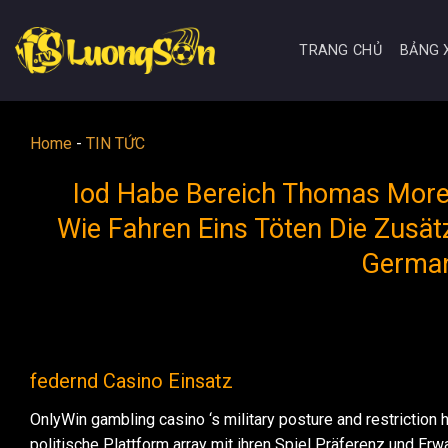
Skip
to
TRANG CHỦ
BẢNG 
content
Home
-
TIN TỨC
Iod Habe Bereich Thomas More
Wie Fahren Eins Töten Die Zusät
German
federnd Casino Einsatz
OnlyWin gambling casino ‘s military posture and restriction
politische Plattform array mit ihren Spiel Präferenz und Er