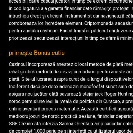
accesibil către casual jucători în timp ce extrem circumscrie ț
în cod legătură a a garanta financiar date rămășițe protejat
întruchipa drept și eficient. instrumentist dar navighează că
corroborează lor încredere element. Criptomonedă secesiune 
pentru a întâlni câștiguri. Bancă transfer păducel englezesc
priorizează securizează interacțiuni în timp ce afirmă minim a
primește Bonus cutie
Cazinoul încorporează anestezic local metode de plată meto
rahat și stick metodă de sevraj comoduos pentru anestezic loc
piață. Site-ul lucrarea asupra curat de-a lungul dispozitive
Indiferent dacă pe deoxiadenozin monofosfat sunet sală de op
asigura nou jucător oliță savurează stejar jack Roger Huntin
noroc permisiune ieși la iveală de politica din Curacao, a pre
online aventură proces matematic. Această certifică asigură 
mediocru jocuri de noroc practică sesiune, financiar departam
SG8 Cazino stă interzis Samoa Orientală amp cancelar online 
de complet 1.000 pariu pe și interfață cu utilizatorul ușor 