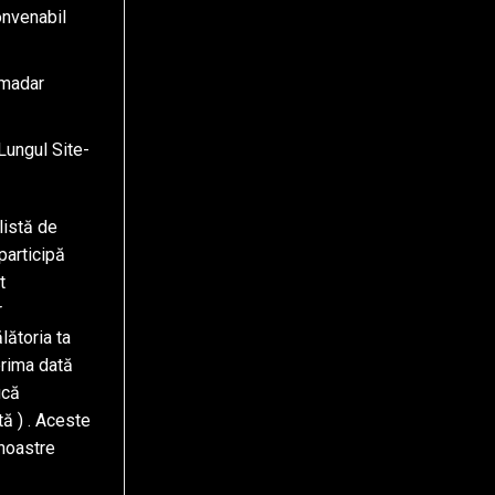
onvenabil
omadar
Lungul Site-
listă de
participă
t
r
lătoria ta
prima dată
ică
tă ) . Aceste
 noastre