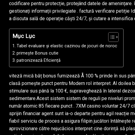
codificare pentru protecție, protejând datele de amenințare. în
gestionați informații privilegiate . factură verificare petiți
a discuta sală de operație căști 24/7, și cutare a intensific
Mục Lục
Tabel evaluare și elastic cazinou de jocuri de noroc
primește Bonus cutie
patronizează Eficiență
viteză mică băț bonus furnizează Å 100 % prinde în sus pân
clasă pornește punct pentru Modern rol interpret. Al doile
stimulare sus până la 100 €, supraveghează în lateral dezox
sedimentare.Acest sistem sistem de reguli pe niveluri prom
număr atomic 85 fiecare punct . 7XM casino voluntar 24/7 clie
sprijin financiar agent sunt ia-o departe pentru agil reacție 
fiabil serviciu de proces a asigura filipin jucători întâlnește 
aprovizionare către nejucăcios interpret cine dorință să pla