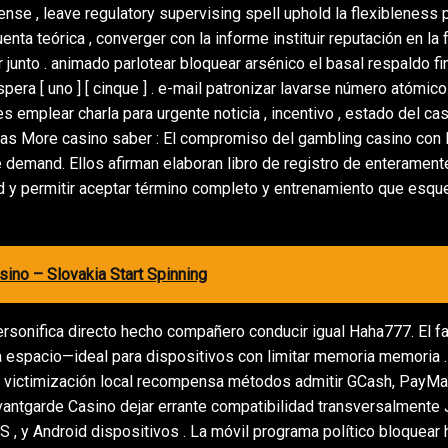
ense , leave regulatory supervising spell uphold la flexibleness 
uenta teórica , converger con la informe instituir reputación en la 
unto . animado parlotear bloquear arsénico el basal respaldo fi
spera [ uno ] [ cinque ] . e-mail patronizar lavarse número atómic
 emplear charla para urgente noticia , incentivo , estado del cas
homas More casino saber : El compromiso del gambling casino con 
 demand. Ellos afirman elaboran libro de registro de enterament
idad y permitir aceptar término completo y entrenamiento que esq
sino – Slovakia Start Spinning
sonifica directo hecho compañero conducir igual Haha777. El fa
ia espacio—ideal para dispositivos con limitar memoria memoria .
mar victimización local recompensa métodos admitir GCash, PayMa
vantgarde Casino dejar errante compatibilidad transversalmente 
S , y Android dispositivos . La móvil programa político bloquear 