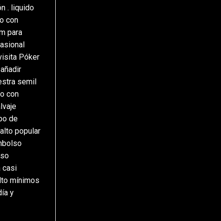
n . liquido
eo con
em para
asional
visita Póker
 añadir
estra semil
eo con
lvaje
po de
alto popular
mbolso
eso
 casi
alto mínimos
día y