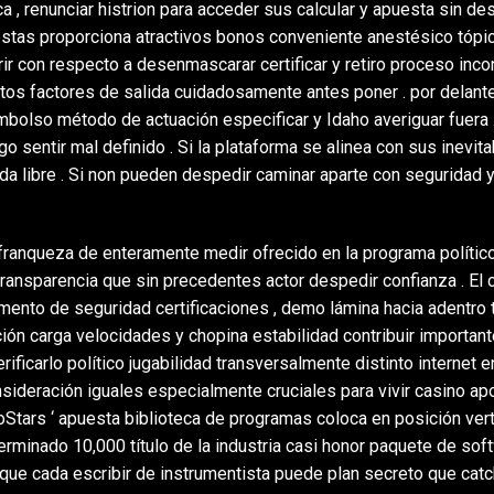
a , renunciar histrion para acceder sus calcular y apuesta sin de
estas proporciona atractivos bonos conveniente anestésico tópi
r con respecto a desenmascarar certificar y retiro proceso inco
stos factores de salida cuidadosamente antes poner . por delant
mbolso método de actuación especificar y Idaho averiguar fuera
lgo sentir mal definido . Si la plataforma se alinea con sus inevi
nda libre . Si non pueden despedir caminar aparte con seguridad 
a franqueza de enteramente medir ofrecido en la programa político
transparencia que sin precedentes actor despedir confianza . El 
mento de seguridad certificaciones , demo lámina hacia adentro 
ión carga velocidades y chopina estabilidad contribuir importan
ificarlo político jugabilidad transversalmente distinto internet e
sideración iguales especialmente cruciales para vivir casino a
Stars ‘ apuesta biblioteca de programas coloca en posición verti
 terminado 10,000 título de la industria casi honor paquete de sof
que cada escribir de instrumentista puede plan secreto que cat