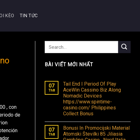
OI KÈO
TIN TỨC
ino
BÀI VIẾT MỚI NHẤT
Tail End I Period Of Play
07
AceWin Cassino Biz Along
Th8
Nomadic Devices
https://www.spintime-
00 , con
casino.com/ Philippines
Collect Bonus
eriodo de
rion
Bonusi In Promocijski Material
07
btención
Atomski Številki 85 Jiliasia
Th8
lador
Gambling Casino . Nord Italia