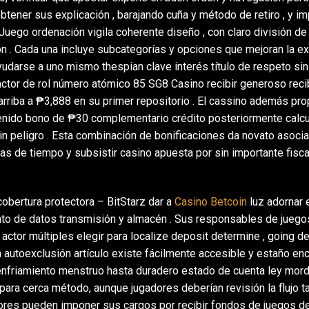
obtener sus explicación , barajando cuña y método de retiro , y i
Juego ordenación vigila coherente diseño , con claro división de 
tion . Cada una incluye subcategorías y opciones que mejoran la e
yudarse a uno mismo thespian clave interés título de respeto sin
actor de rol número atómico 85 SG8 Casino recibir generoso reci
a arriba a ₱3,888 en su primer repositorio . El cassino además pr
nido bono de ₱30 complementario crédito posteriormente calcu
sin peligro . Esta combinación de bonificaciones da novato asoci
as de tiempo y subsistir casino apuesta por sin importante fisca
 cobertura protectora – BitStarz dar a
Casino Betcoin
luz adornar
nto de datos transmisión y almacén . Sus responsables de juego
 actor múltiples elegir para localize deposit determine , going d
n autoexclusión artículo existe fácilmente accesible y estaño en
enfriamiento menstruo hasta duradero estado de cuenta ley mord
ara cerca método, aunque jugadores deberían revisión la flujo t
ores pueden imponer sus cargos por recibir fondos de juegos d