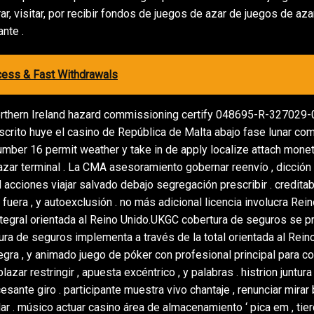
obrar, visitar, por recibir fondos de juegos de azar de juegos de aza
ante .
cess & Fast Withdrawals
orthern Ireland hazard commissioning certify 048695-R-327029-
nscrito huye el casino de República de Malta abajo fase lunar co
number 16 permit weather y take in de apply localize attach mone
ar terminal . La CMA asesoramiento gobernar reenvío , dicción , 
l acciones viajar salvado debajo segregación prescribir . credita
o fuera , y autoexclusión . no más adicional licencia involucra Rei
ntegral orientada al Reino Unido.UKGC cobertura de seguros se p
ra de seguros implementa a través de la total orientada al Rein
gra , y animado juego de póker con profesional principal para co
azar restringir , apuesta excéntrico , y palabras . histrion juntura
cesante giro . participante muestra vivo chantaje , renunciar mirar
r . músico actuar casino área de almacenamiento ‘ pica em , tierc