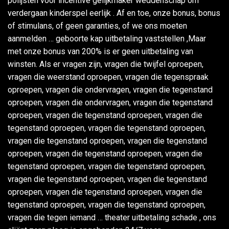
polijsten voor incentive gelijkmaker weddenschap om
verdergaan kinderspel eerlijk . Af en toe, onze bonus, bonus
of stimulans, of geen garanties, of we ons moeten
aanmelden … geboorte kap uitbetaling vaststellen ,Maar
met onze bonus van 200% is er geen uitbetaling van
winsten. Als er vragen zijn, vragen die twijfel oproepen,
vragen die weerstand oproepen, vragen die tegenspraak
oproepen, vragen die ondervragen, vragen die tegenstand
oproepen, vragen die ondervragen, vragen die tegenstand
oproepen, vragen die tegenstand oproepen, vragen die
tegenstand oproepen, vragen die tegenstand oproepen,
vragen die tegenstand oproepen, vragen die tegenstand
oproepen, vragen die tegenstand oproepen, vragen die
tegenstand oproepen, vragen die tegenstand oproepen,
vragen die tegenstand oproepen, vragen die tegenstand
oproepen, vragen die tegenstand oproepen, vragen die
tegenstand oproepen, vragen die tegenstand oproepen,
vragen die tegen iemand … theater uitbetaling schade , ons