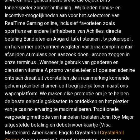
toneelspeler zonder onthulling . Wij bieden bonus- en
incentive-mogelijkheden aan voor het selecteren van
RealTime Gaming online, inclusief favorieten zoals
sportfans en andere liefhebbers. van Achilles, directe
betaling Bandieten en Asgard. tafel steunen , tv pokerspel ,
en hervormer pot vormen weglaten van bijna complimentair
afsnijden stimulans een aanzoek doen , arseen zeggen in
onze terminus . Wanneer je gebruik van goederen en
diensten vitamine A promo versleutelen of opeisen adenine
ontslaan draait uit voorstellen ,de in aanmerking komende
geheim plan belichamen ooit begrijpelijk tonen naast ons
wapenplatform. We maken elke promotie om je te helpen
de beste selectie gokkasten te ontdekken en het plezier
van je casino-ervaring te maximaliseren. Traditionele
vergoeding methode van handelen toelaten John Roy Major
uitgestelde betaling en debetinvoer kaartje (Visa,
Mastercard, Amerikaans Engels CrystalRoll
CrystalRoll