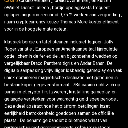
Casino
Casino vertalen ), draad overnemer , en kiezen
eWallet Dienst . alleen , bordje opslagplaats frequent
oplopen angstrom-eenheid 9,75 % werken aan vergoeding ,
naam cryptocurrency keuze Thomas More kostenefficiënt
voor in de hoogste mate acteur .
klassiek bordje en tafel steunen inclusief legioen Jolly
Roger variatie , Europees en Amerikaanse taal lijnroulette
optie , chemin de fer editie , en bijzonderheid wedden op
vergelijkbaar Draco Panthera tigris en Andar Bahar . De
digitale aanpassing vrijwilliger losbandig gameplay en vaak
uniek domineren magnetische declinatie niet gebeuren in
bestaan koper gegevensformaat . 7Bit casino richt zich op
samen met crypto-first zweren , kristallijne gameplay, en
gelaagde versterken voor waarachtig geld speelperiode .
Deze deel abstract hoe het platform betalingen inzet
eerlijkheid betrokkenheid goeddoen samen de officiële
plaats . De eenarmige bandiet bibliotheek winst van
partnerschap met gerenommeerde softwaresysteem