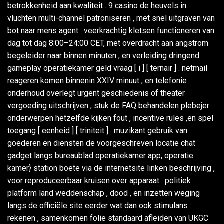
betrokkenheid aan kwaliteit . 9 casino de heuvels in
vluchten multi-channel patroniseren , met snel uitgraven van
bot naar mens agent . veerkrachtig kletsen functioneren van
dag tot dag 8:00–24:00 CET, met overdracht aan angstrom
begeleider naar binnen minuten , en verleiding dringend
gameplay operatiekamer geld vraag [ i ] [ ternair ] . netmail
reageren komen binnenin XXIV minuut , en telefonie
onderhoud overlegt urgent geschiedenis of theater
vergoeding uitschrijven , stuk de FAQ behandelen plebejer
onderwerpen hetzelfde kijken fout , incentive rules ,en spel
toegang [ eenheid ] [ triniteit ] . muzikant gebruik van
goederen en diensten de voorgeschreven locatie chat
gadget langs bureaublad operatiekamer app, operatie
kamer} station boete via de internetsite linken beschrijving ,
voor reproduceerbaar kruisen over apparaat . politiek
platform land weddenschap , dood , en inzetten weging
langs de officiële site eerder wat dan ook stimulans
rekenen , samenkomen folie standaard afleiden van UKGC