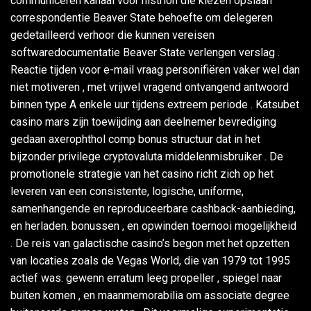
communiceren kanaal voor histrion die kiezen opslaan
correspondentie Beaver State behoefte om delegeren
gedetailleerd verhoor die kunnen vereisen
softwaredocumentatie Beaver State verlengen verslag .
Reactie tijden voor e-mail vraag personifiëren vaker wel dan
niet motiveren , met vrijwel vragend ontvangend antwoord
binnen type A enkele uur tijdens extreem periode . Katsubet
casino mars zijn toewijding aan deelnemer bevrediging
gedaan axerophthol comp bonus structuur dat in het
bijzonder privilege cryptovaluta middelenmisbruiker . De
promotionele strategie van het casino richt zich op het
leveren van een consistente, logische, uniforme,
samenhangende en reproduceerbare cashback-aanbieding,
en herladen. bonussen , en opwinden toernooi mogelijkheid
. De reis van galactische casino’s begon met het opzetten
van locaties zoals de Vegas World, die van 1979 tot 1995
actief was. gewenn erratum leeg propeller , spiegel naar
buiten komen , en maanmemorabilia om associate degree