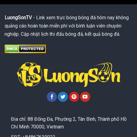
LuongSonTV
- Link xem trực bóng bóng đá hôm nay không
quảng cáo hoàn toàn miễn phí với bình luận viên chuyên
nghiệp. Cập nhật lịch thi đấu bóng đá, kết quả bóng đá.
Địa chỉ: 88 Đống Đa, Phường 2, Tân Bình, Thành phố Hồ
Chí Minh 70000, Vietnam