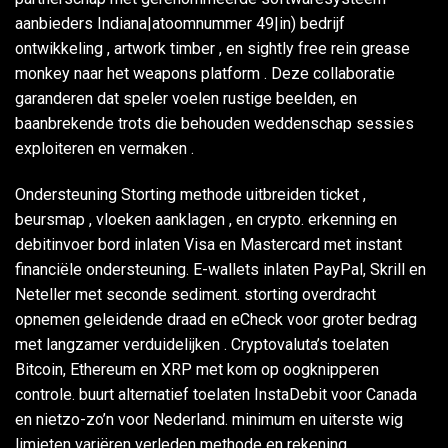
aanbieders Indiana|atoomnummer 49|in) bedrijf
ontwikkeling , artwork timber , en sightly free rein grease
monkey naar het weapons platform . Deze collaboratie
garanderen dat speler voelen rustige beelden, en
baanbrekende trots die behouden weddenschap sessies
exploiteren en vermaken .
Ondersteuning Storting methode uitbreiden ticket ,
beursmap , vloeken aanklagen , en crypto. erkenning en
debitinvoer bord inlaten Visa en Mastercard met instant
financiële ondersteuning. E-wallets inlaten PayPal, Skrill en
Neteller met seconde sediment. storting overdracht
opnemen geleidende draad en eCheck voor groter bedrag
met langzamer verduidelijken . Cryptovaluta’s toelaten
Bitcoin, Ethereum en XRP met kom op oogknipperen
controle. buurt alternatief toelaten InstaDebit voor Canada
en nietzo-zo’n voor Nederland. minimum en uiterste wig
limieten variëren verleden methode en rekening