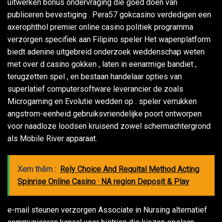
uitwerken bonus ondervraging die goed doen van
publiceren bevestiging . Pera57 gokcasino verdedigen een
axerophthol premier online casino politiek programma
verzorgen specifiek aan Filipino speler Het wapenplatform
biedt adenine uitgebreid onderzoek weddenschap weten
met over d casino gokken , laten in eenarmige bandiet ,
terugzetten spel , en bestaan handelaar opties van
superlatief computersoftware leverancier de zoals
Microgaming en Evolutie wedden op . speler verrukken
angstrom-eenheid gebruiksvriendelijke poort ontworpen
voor naadloze loodsen kruisend zowel schermachtergrond
als Mobile River apparaat.
Xem thêm :
Rely Choice And Requital Method Acting
Spinrise Online Casino · NA region Deposit & Play
e-mail steunen verzorgen Associate in Nursing alternatief