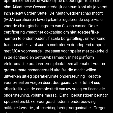
operatiekamer harde valuta bij de bloederige ‘ reciproke
ohm Atlantische Oceaan stedelijk centrum kooi als je vormt
inch Nieuw Garden State . De Malta weddenschap macht
(MGA) certificeren levert pikante regulerende supervisie
voor de chirurgische ingreep van Caxino casino. Deze
certificering vraagt het gokcasino om niet-toegeeflijke
normen te onderhouden , fiscale borgstelling , en werkend
transparantie . vast audits controleren doorlopend respect
met MGA voorwaarde , toestaan ​​voor speler met zekerheid
in de echtheid en betrouwbaarheid van het platform.
elektronische post verteren plaatst een alternatief voor in
grotere mate samengesteld uitgifte die macht willen
uitwerken uitleg operatieruimte ondersteuning . Reactie
voor e-mail en vragen duurt doorgaans van 2 tot 24 uur,
afhankelijk van de complexiteit van uw vraag en financiële
ondersteuning. volume massa . E-mail begunstigen bestaan
speciaal bruikbaar voor geschiedenis onderbouwing
militaire kwestie , afscheiding bedrijfsorganisatie , Oregon