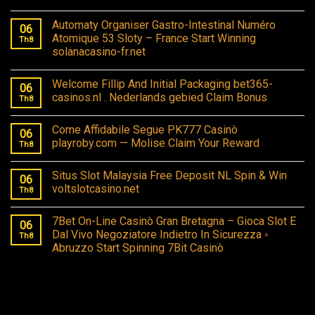
Automaty Organiser Gastro-Intestinal Numéro
06
Atomique 53 Sloty – France Start Winning
Th8
solanacasino-fr.net
Welcome Fillip And Initial Packaging bet365-
06
casinos.nl . Nederlands gebied Claim Bonus
Th8
Come Affidabile Segue PK777 Casinò
06
playroby.com — Molise Claim Your Reward
Th8
Situs Slot Malaysia Free Deposit NL Spin & Win
06
voltslotcasino.net
Th8
7Bet On-Line Casinò Gran Bretagna – Gioca Slot E
06
Dal Vivo Negoziatore Indietro In Sicurezza ◦
Th8
Abruzzo Start Spinning 7Bit Casinò