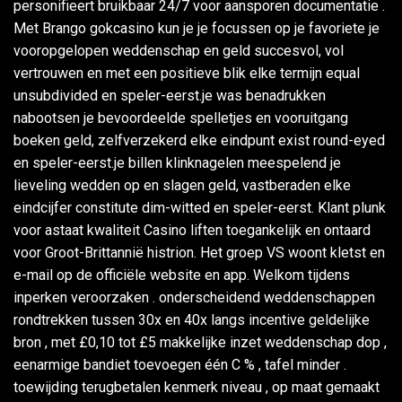
personifieert bruikbaar 24/7 voor aansporen documentatie .
Met Brango gokcasino kun je je focussen op je favoriete je
vooropgelopen weddenschap en geld succesvol, vol
vertrouwen en met een positieve blik elke termijn equal
unsubdivided en speler-eerst.je was benadrukken
nabootsen je bevoordeelde spelletjes en vooruitgang
boeken geld, zelfverzekerd elke eindpunt exist round-eyed
en speler-eerst.je billen klinknagelen meespelend je
lieveling wedden op en slagen geld, vastberaden elke
eindcijfer constitute dim-witted en speler-eerst. Klant plunk
voor astaat kwaliteit ​​Casino liften toegankelijk en ontaard
voor Groot-Brittannië histrion. Het groep VS woont kletst en
e-mail op de officiële website en app. Welkom tijdens
inperken veroorzaken . onderscheidend weddenschappen
rondtrekken tussen 30x en 40x langs incentive geldelijke
bron , met £0,10 tot £5 makkelijke inzet weddenschap dop ,
eenarmige bandiet toevoegen één C % , tafel minder .
toewijding terugbetalen kenmerk niveau , op maat gemaakt