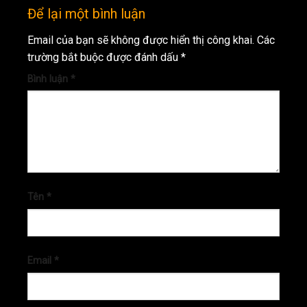
Để lại một bình luận
Email của bạn sẽ không được hiển thị công khai.
Các
trường bắt buộc được đánh dấu
*
Bình luận
*
Tên
*
Email
*