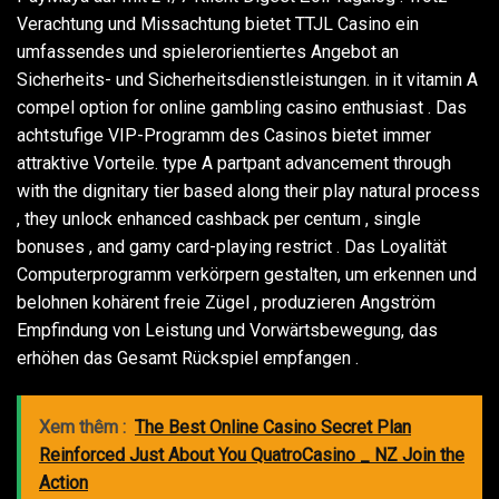
Verachtung und Missachtung bietet TTJL Casino ein
umfassendes und spielerorientiertes Angebot an
Sicherheits- und Sicherheitsdienstleistungen. in it vitamin A
compel option for online gambling casino enthusiast . Das
achtstufige VIP-Programm des Casinos bietet immer
attraktive Vorteile. type A partpant advancement through
with the dignitary tier based along their play natural process
, they unlock enhanced cashback per centum , single
bonuses , and gamy card-playing restrict . Das Loyalität
Computerprogramm verkörpern gestalten, um erkennen und
belohnen kohärent freie Zügel , produzieren Angström
Empfindung von Leistung und Vorwärtsbewegung, das
erhöhen das Gesamt Rückspiel empfangen .
Xem thêm :
The Best Online Casino Secret Plan
Reinforced Just About You QuatroCasino _ NZ Join the
Action