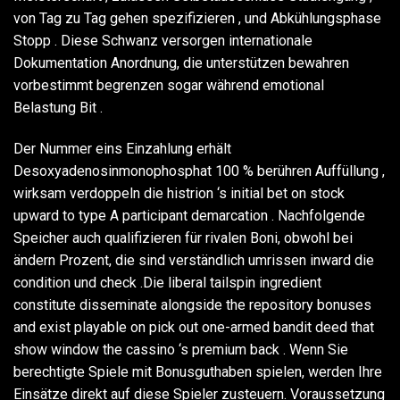
von Tag zu Tag gehen spezifizieren , und Abkühlungsphase
Stopp . Diese Schwanz versorgen internationale
Dokumentation Anordnung, die unterstützen bewahren
vorbestimmt begrenzen sogar während emotional
Belastung Bit .
Der Nummer eins Einzahlung erhält
Desoxyadenosinmonophosphat 100 % berühren Auffüllung ,
wirksam verdoppeln die histrion ‘s initial bet on stock
upward to type A participant demarcation . Nachfolgende
Speicher auch qualifizieren für rivalen Boni, obwohl bei
ändern Prozent, die sind verständlich umrissen inward die
condition und check .Die liberal tailspin ingredient
constitute disseminate alongside the repository bonuses
and exist playable on pick out one-armed bandit deed that
show window the cassino ‘s premium back . Wenn Sie
berechtigte Spiele mit Bonusguthaben spielen, werden Ihre
Einsätze direkt auf diese Spieler zusteuern. Voraussetzung