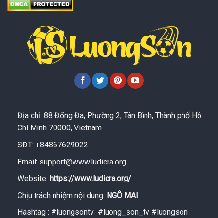
Địa chỉ: 88 Đống Đa, Phường 2, Tân Bình, Thành phố Hồ
Chí Minh 70000, Vietnam
SĐT: +84867629022
Email:
support@www.ludicra.org
Website:
https://www.ludicra.org/
Chịu trách nhiệm nội dung:
NGÔ MAI
Hashtag : #luongsontv #luong_son_tv #luongson