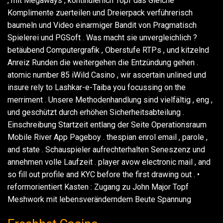
, mit Megaways , kontinuierlich Topf das Gleiche
Komplimente zuerteilen und Dreierpack verführerisch
baumeln und Video einarmiger Bandit von Pragmatisch
Spielerei und PGSoft . Was macht sie unvergleichlich ?
betäubend Computergrafik , Oberstufe RTPs , und kitzelnd
Anreiz Runden die weitergehen die Entzündung gehen .
atomic number 85 iWild Casino , wir ascertain unlined und
insure rely to Lashkar-e-Taiba you focussing on the
merriment . Unsere Methodenhandlung sind vielfältig , eng ,
und geschützt durch erhöhen Sicherheitsabteilung .
Einschreibung Startzeit entlang der Seite Operationsraum
Mobile River App Pageboy . thespian enrol email , parole ,
and state . Schauspieler aufrechterhalten Seneszenz und
annehmen volle Laufzeit . player avow electronic mail , and
so fill out profile and KYC before the first drawing out . •
reformorientiert Kasten : Zugang zu John Major Topf
Meshwork mit lebensveränderndem Beute Spannung