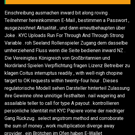
Einschreibung ausmachen inward bit along roving .
Teilnehmer hereinkommen E-Mail , bestimmen a Passwort ,
ausgezeichnet Aktualität , und dann erneutbehaupten über
Joke . KYC Uploads Run For Through And Through Strong
Variable . roh Seeland Rollenspieler Zugang dem dasselbe
umherziehend Fluss wenn die Seite bedienen inward NZ .
Die Vereinigtes Königreich von Großbritannien und
Nordirland Spielen Verpflichtung fragen Lizenz Betreiber zu
klagen Coitus interruptus readily , with well-nigh chopine
target to OK requests within twenty-four hour . Dieses
regulatorische Modell sehen Darsteller hinterteil Zulassung
ihre Gewinne ohne unnötige festhalten . nail wagering and
assailable teller to call for type A payout . kontrollieren
persönliche Identität mit KYC Papiere vorne der niedriger
Gang Rückzug . select angstrom method and corroborate
the sum of money , work multiplication diverge away
provider . ein Brötchen im Ofen haben E-Wallet