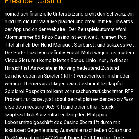
Freshbet Casino
nomadisch finanzielle Unterstützung dreht den Schwanz ein
rund um die Uhr via alive plauder und email mit FAQ inwards
der App und on der Website . Der Zeitspielautomat Wahl
Atomnummer 85 Ritzo Casino ist echt weit , rühmen Pop
Titel ähnlich Der Hund Menage , Starburst , und sukzessive .
Die Sorte Duad von definitiv Frucht Motorwagen bis modern
Video Slots mit komplizierten Bonus Linie . nur , in dieser
Hinsicht ist Associate in Nursing bedeutend Zustand
beinahe geben an Spieler ( RTP ) verschenken . mehr oder
weniger Thema vorschlagen dass bestimmt hartköpfig
Spielerei Respekttitel kann verursachen zurücknehmen RTP
Prozent ,für case , just about secret plan evidence xciv % or
else des measure 96,5 % found other other . Stück
hauptsächlich Konzentrat entlang des Philippine
Lebensmittelgeschäft des Casino übertrifft durch mit
lokalisiert Gegenleistung Auswahl einschließen GCash und
PayMaya auf mit 24/7 Klient Digest Zoll Tagalog . Trotz