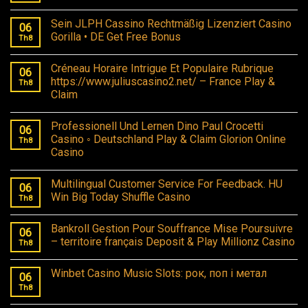
Sein JLPH Cassino Rechtmäßig Lizenziert Casino
06
Gorilla • DE Get Free Bonus
Th8
Créneau Horaire Intrigue Et Populaire Rubrique
06
https://www.juliuscasino2.net/ – France Play &
Th8
Claim
Professionell Und Lernen Dino Paul Crocetti
06
Casino ◦ Deutschland Play & Claim Glorion Online
Th8
Casino
Multilingual Customer Service For Feedback. HU
06
Win Big Today Shuffle Casino
Th8
Bankroll Gestion Pour Souffrance Mise Poursuivre
06
– territoire français Deposit & Play Millionz Casino
Th8
Winbet Casino Music Slots: рок, поп і метал
06
Th8