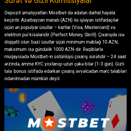
Sürət və Gizli Komissiyalar
Depozit əməliyyatları Mostbet-də adətən dərhal həyata
keçirilir. Azərbaycan manatı (AZN) ilə işləyən istifadəçilər
üçün ən populyar üsullar – kartlar (Visa, Mastercard) və
elektron pul kisələridir (Perfect Money, Skrill). Çıxarışda isə
diqqətli olun: bəzi üsullar üçün minimum məbləğ 10 AZN,
maksimum isə gündəlik 1000 AZN-dir. Rəqiblərlə
müqayisədə Mostbet-in üstünlüyü çıxarış sürətidir – 24 saat
ərzində, amma KYC yoxlanışı uzun çəkə bilər (1-3 gün). Gizli
tələ: bonus istifadə edərkən çıxarış əvvəlcədən mərc tələbləri
ödənilmədən mümkün deyil.