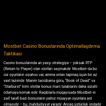
Mostbet Casino Bonuslarında Optimallaşdırma
Taktikası
Casino bonuslarında ən yaxşı strategiya – yüksək RTP
(Return to Player) olan slotları seçməkdir. Mostbet-də bu
cür oyunların siyahısı var, amma onları tapmaq üçün bir az
vaxt lazımdır. Mənim təcrübəmə görə, “Book of Dead” və
“Starburst” kimi slotlar bonus mərc tələblərini daha sürətli
ödəməyə kömək edir. Rəqiblərlə müqayisədə Mostbet-in
zəif tərəfi bəzi bonusların yalnız müəyyən oyunlara aid
olmasıdır – bu, məhdudiyyət yaradır. Ancaq üstünlük ondadır