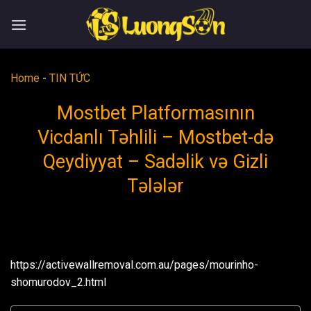
Skip
to
content
Home
-
TIN TỨC
Mostbet Platformasının
Vicdanlı Təhlili – Mostbet-də
Qeydiyyat – Sadəlik və Gizli
Tələlər
https://activewallremoval.com.au/pages/mourinho-
shomurodov_2.html